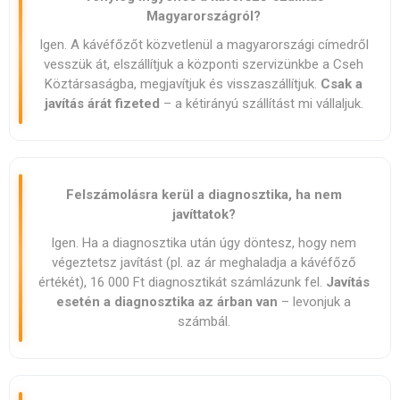
Magyarországról?
Igen. A kávéfőzőt közvetlenül a magyarországi címedről
vesszük át, elszállítjuk a központi szervizünkbe a Cseh
Köztársaságba, megjavítjuk és visszaszállítjuk.
Csak a
javítás árát fizeted
– a kétirányú szállítást mi vállaljuk.
Felszámolásra kerül a diagnoszti­ka, ha nem
javíttatok?
Igen. Ha a diagnoszti­ka után úgy döntesz, hogy nem
végeztetsz javítást (pl. az ár meghaladja a kávéfőző
értékét), 16 000 Ft diagnoszti­kát számlázunk fel.
Javítás
esetén a diagnoszti­ka az árban van
– levonjuk a
számbál.