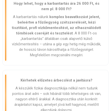
Hogy lehet, hogy a karbantartás ára 26 000 Ft, és
nem pl. 8 000 Ft?
A karbantartás nálunk
komplex beavatkozást jelent,
beleértve a főzőegység szétszerelését, kézi
tisztítást, profi vízkőmentesítést, az elhasználódott
tömítések cseréjét és tesztelést
. A 8 000 Ft-os
„karbantartás" általában csak alapvető külső
vízkőmentesítés – utána a gép egy hetig még működik,
de hosszú távon károsíthatja a főzőegységet.
Megfelelően megcsinálni megéri.
Kérhetek előzetes árbecslést a javításra?
A készülék fizikai diagnoszti­kája nélkül nem tudunk
pontos árat adni – sok hibánál több lehetséges ok van,
nagyon eltérő árakkal. A diagnoszti­ka után konkrét
árajánlatot kapsz, amelyet jóvá kell hagynod, mielőtt
elkezdünk dolgozni.