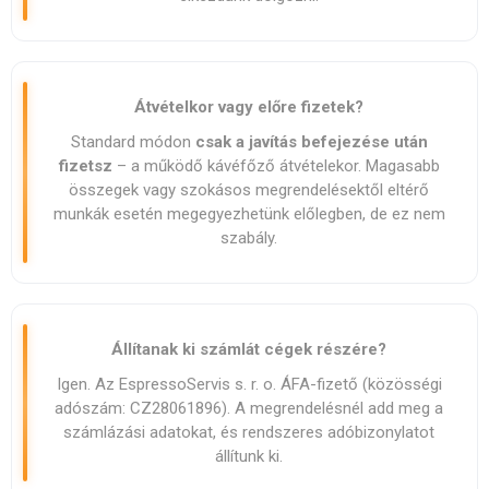
Átvételkor vagy előre fizetek?
Standard módon
csak a javítás befejezése után
fizetsz
– a működő kávéfőző átvételekor. Magasabb
összegek vagy szokásos megrendelésektől eltérő
munkák esetén megegyezhetünk előlegben, de ez nem
szabály.
Állítanak ki számlát cégek részére?
Igen. Az EspressoServis s. r. o. ÁFA-fizető (közösségi
adószám: CZ28061896). A megrendelésnél add meg a
számlázási adatokat, és rendszeres adóbizonylatot
állítunk ki.