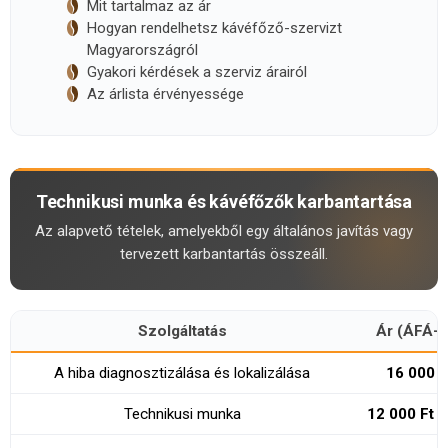
Mit tartalmaz az ár
Hogyan rendelhetsz kávéfőző-szervizt
Magyarországról
Gyakori kérdések a szerviz árairól
Az árlista érvényessége
Technikusi munka és kávéfőzők karbantartása
Az alapvető tételek, amelyekből egy általános javítás vagy
tervezett karbantartás összeáll.
Szolgáltatás
Ár (ÁFÁ-v
A hiba diagnosztizálása és lokalizálása
16 000 F
Technikusi munka
12 000 Ft /