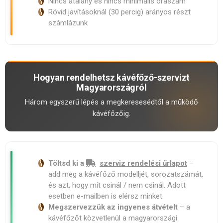
Nincs átalány és nincs minimális óraszám
Rövid javításoknál (30 percig) arányos részt
számlázunk
Hogyan rendelhetsz kávéfőző-szervizt
Magyarországról
Három egyszerű lépés a megkeresesédtől a működő
kávéfőzőig.
Töltsd ki a
szerviz rendelési űrlapot
–
add meg a kávéfőző modelljét, sorozatszámát,
és azt, hogy mit csinál / nem csinál. Adott
esetben e-mailben is elérsz minket.
Megszervezzük az ingyenes átvételt
– a
kávéfőzőt közvetlenül a magyarországi