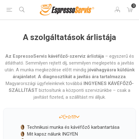
0
A szolgáltatások árlistája
Az EspressoServis kávéfőző-szerviz árlistája
– egyszerű és
átlátható. Semmilyen rejtett díj, semmilyen meglepetés a javítás
után. A munka megkezdése előtt mindig
jóváhagyásra küldünk
árajánlatot
.
A diagnoszti­kát a javítás ára tartalmazza
.
Magyarországi ügyfeleinknek továbbá
INGYENES KÁVÉFŐZŐ-
SZÁLLÍTÁST
biztosítunk a központi szervizünkbe – csak a
javítást fizeted, a szállítást mi álljuk.
Technikusi munka és kávéfőző karbantartása
Mit kapsz nálunk INGYEN