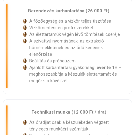
Berendezés karbantartása (26 000 Ft)
A főzőegység és a vízkör teljes tisztítása
Vízkőmentesítés profi szerekkel
Az élettartamúk végén lévő tömítések cseréje
A szivattyú nyomásának, az extrakció
hőmérsékletének és az őrlő késeinek
ellenőrzése
Beállítás és próbaüzem
Ajánlott karbantartási gyakoriság:
évente 1×
–
meghosszabbítja a készülék élettartamát és
megőrzi a kávé ízét.
Technikusi munka (12 000 Ft / óra)
Az óradíjat csak a készülékeden végzett
tényleges munkáért számítjuk