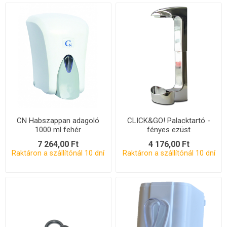
CN Habszappan adagoló
CLICK&GO! Palacktartó -
1000 ml fehér
fényes ezüst
7 264,00 Ft
4 176,00 Ft
Raktáron a szállítónál 10 dní
Raktáron a szállítónál 10 dní