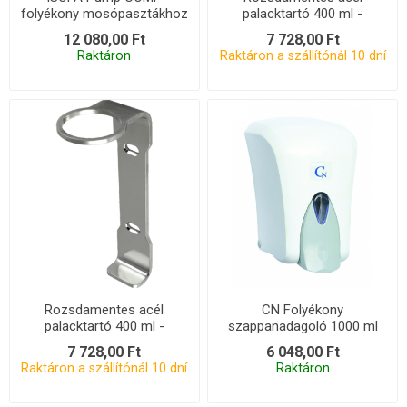
folyékony mosópasztákhoz
palacktartó 400 ml -
és szappanokhoz
habszappan
12 080,00 Ft
7 728,00 Ft
Raktáron
Raktáron a szállítónál 10 dní
Rozsdamentes acél
CN Folyékony
palacktartó 400 ml -
szappanadagoló 1000 ml
folyékony szappan
fehér
7 728,00 Ft
6 048,00 Ft
Raktáron a szállítónál 10 dní
Raktáron