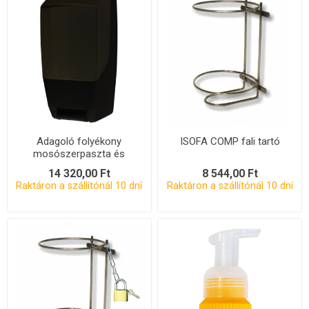
Adagoló folyékony
ISOFA COMP fali tartó
mosószerpaszta és
szappan GROUP adagoló -
14 320,00 Ft
8 544,00 Ft
fekete
Raktáron a szállítónál 10 dní
Raktáron a szállítónál 10 dní