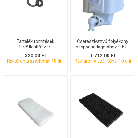
Tartalék tömítések
Csereszivattyú folyékony
fertőtlenítőszer-
szappanadagolóhoz 0,5 l -
adagolókhoz - készlet
tartályos
320,00 Ft
1 712,00 Ft
Raktáron a szállítónál 10 dní
Raktáron a szállítónál 10 dní