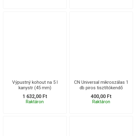
Výpustný kohout na 5 l
CN Universal mikroszálas 1
kanystr (45 mm)
db piros tisztítókendő
1 632,00 Ft
400,00 Ft
Raktáron
Raktáron