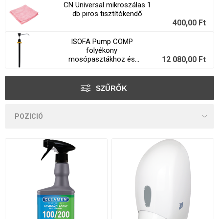
CN Universal mikroszálas 1
db piros tisztítókendő
400,00 Ft
ISOFA Pump COMP
folyékony
mosópasztákhoz és
12 080,00 Ft
szappanokhoz
SZŰRŐK