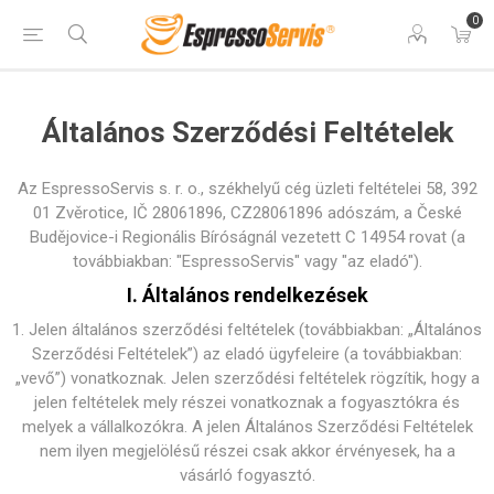
0
Általános Szerződési Feltételek
Az EspressoServis s. r. o., székhelyű cég üzleti feltételei 58, 392
01 Zvěrotice, IČ 28061896, CZ28061896 adószám, a České
Budějovice-i Regionális Bíróságnál vezetett C 14954 rovat (a
továbbiakban: "EspressoServis" vagy "az eladó").
I. Általános rendelkezések
1. Jelen általános szerződési feltételek (továbbiakban: „Általános
Szerződési Feltételek”) az eladó ügyfeleire (a továbbiakban:
„vevő”) vonatkoznak. Jelen szerződési feltételek rögzítik, hogy a
jelen feltételek mely részei vonatkoznak a fogyasztókra és
melyek a vállalkozókra. A jelen Általános Szerződési Feltételek
nem ilyen megjelölésű részei csak akkor érvényesek, ha a
vásárló fogyasztó.