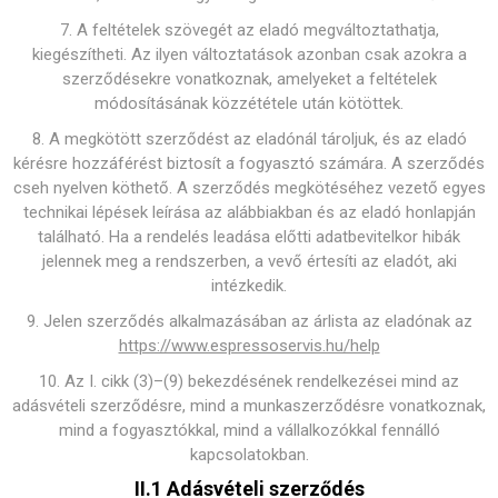
7. A feltételek szövegét az eladó megváltoztathatja,
kiegészítheti. Az ilyen változtatások azonban csak azokra a
szerződésekre vonatkoznak, amelyeket a feltételek
módosításának közzététele után kötöttek.
8. A megkötött szerződést az eladónál tároljuk, és az eladó
kérésre hozzáférést biztosít a fogyasztó számára. A szerződés
cseh nyelven köthető. A szerződés megkötéséhez vezető egyes
technikai lépések leírása az alábbiakban és az eladó honlapján
található. Ha a rendelés leadása előtti adatbevitelkor hibák
jelennek meg a rendszerben, a vevő értesíti az eladót, aki
intézkedik.
9. Jelen szerződés alkalmazásában az árlista az eladónak az
https://www.espressoservis.hu/help
10. Az I. cikk (3)–(9) bekezdésének rendelkezései mind az
adásvételi szerződésre, mind a munkaszerződésre vonatkoznak,
mind a fogyasztókkal, mind a vállalkozókkal fennálló
kapcsolatokban.
II.1 Adásvételi szerződés