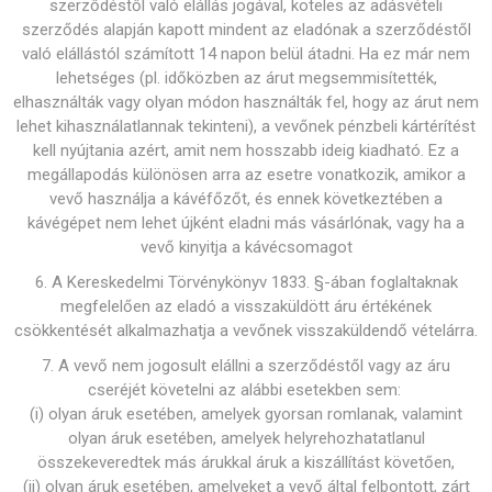
szerződéstől való elállás jogával, köteles az adásvételi
szerződés alapján kapott mindent az eladónak a szerződéstől
való elállástól számított 14 napon belül átadni. Ha ez már nem
lehetséges (pl. időközben az árut megsemmisítették,
elhasználták vagy olyan módon használták fel, hogy az árut nem
lehet kihasználatlannak tekinteni), a vevőnek pénzbeli kártérítést
kell nyújtania azért, amit nem hosszabb ideig kiadható. Ez a
megállapodás különösen arra az esetre vonatkozik, amikor a
vevő használja a kávéfőzőt, és ennek következtében a
kávégépet nem lehet újként eladni más vásárlónak, vagy ha a
vevő kinyitja a kávécsomagot
6. A Kereskedelmi Törvénykönyv 1833. §-ában foglaltaknak
megfelelően az eladó a visszaküldött áru értékének
csökkentését alkalmazhatja a vevőnek visszaküldendő vételárra.
7. A vevő nem jogosult elállni a szerződéstől vagy az áru
cseréjét követelni az alábbi esetekben sem:
(i) olyan áruk esetében, amelyek gyorsan romlanak, valamint
olyan áruk esetében, amelyek helyrehozhatatlanul
összekeveredtek más árukkal áruk a kiszállítást követően,
(ii) olyan áruk esetében, amelyeket a vevő által felbontott, zárt