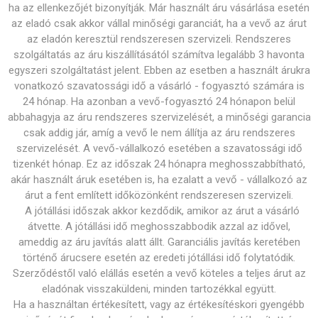
ha az ellenkezőjét bizonyítják. Már használt áru vásárlása esetén
az eladó csak akkor vállal minőségi garanciát, ha a vevő az árut
az eladón keresztül rendszeresen szervizeli. Rendszeres
szolgáltatás az áru kiszállításától számítva legalább 3 havonta
egyszeri szolgáltatást jelent. Ebben az esetben a használt árukra
vonatkozó szavatossági idő a vásárló - fogyasztó számára is
24 hónap. Ha azonban a vevő-fogyasztó 24 hónapon belül
abbahagyja az áru rendszeres szervizelését, a minőségi garancia
csak addig jár, amíg a vevő le nem állítja az áru rendszeres
szervizelését. A vevő-vállalkozó esetében a szavatossági idő
tizenkét hónap. Ez az időszak 24 hónapra meghosszabbítható,
akár használt áruk esetében is, ha ezalatt a vevő - vállalkozó az
árut a fent említett időközönként rendszeresen szervizeli.
A jótállási időszak akkor kezdődik, amikor az árut a vásárló
átvette. A jótállási idő meghosszabbodik azzal az idővel,
ameddig az áru javítás alatt állt. Garanciális javítás keretében
történő árucsere esetén az eredeti jótállási idő folytatódik.
Szerződéstől való elállás esetén a vevő köteles a teljes árut az
eladónak visszaküldeni, minden tartozékkal együtt.
Ha a használtan értékesített, vagy az értékesítéskori gyengébb