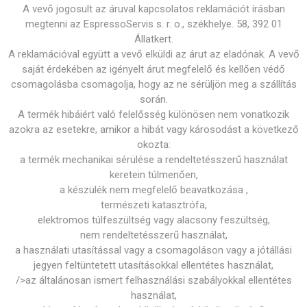
A vevő jogosult az áruval kapcsolatos reklamációt írásban
megtenni az EspressoServis s. r. o., székhelye. 58, 392 01
Állatkert.
A reklamációval együtt a vevő elküldi az árut az eladónak. A vevő
saját érdekében az igényelt árut megfelelő és kellően védő
csomagolásba csomagolja, hogy az ne sérüljön meg a szállítás
során.
A termék hibáiért való felelősség különösen nem vonatkozik
azokra az esetekre, amikor a hibát vagy károsodást a következő
okozta:
a termék mechanikai sérülése a rendeltetésszerű használat
keretein túlmenően,
a készülék nem megfelelő beavatkozása ,
természeti katasztrófa,
elektromos túlfeszültség vagy alacsony feszültség,
nem rendeltetésszerű használat,
a használati utasítással vagy a csomagoláson vagy a jótállási
jegyen feltüntetett utasításokkal ellentétes használat,
/>az általánosan ismert felhasználási szabályokkal ellentétes
használat,