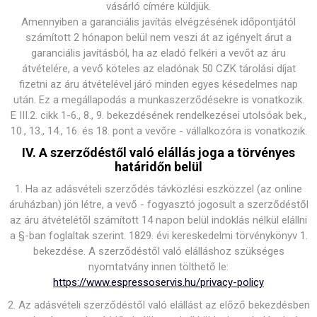
vásárló címére küldjük.
Amennyiben a garanciális javítás elvégzésének időpontjától
számított 2 hónapon belül nem veszi át az igényelt árut a
garanciális javításból, ha az eladó felkéri a vevőt az áru
átvételére, a vevő köteles az eladónak 50 CZK tárolási díjat
fizetni az áru átvételével járó minden egyes késedelmes nap
után. Ez a megállapodás a munkaszerződésekre is vonatkozik.
E III.2. cikk 1-6., 8., 9. bekezdésének rendelkezései utolsóak bek.,
10., 13., 14., 16. és 18. pont a vevőre - vállalkozóra is vonatkozik.
IV. A szerződéstől való elállás joga a törvényes
határidőn belül
1. Ha az adásvételi szerződés távközlési eszközzel (az online
áruházban) jön létre, a vevő - fogyasztó jogosult a szerződéstől
az áru átvételétől számított 14 napon belül indoklás nélkül elállni
a §-ban foglaltak szerint. 1829. évi kereskedelmi törvénykönyv 1.
bekezdése. A szerződéstől való elálláshoz szükséges
nyomtatvány innen tölthető le:
https://www.espressoservis.hu/privacy-policy
2. Az adásvételi szerződéstől való elállást az előző bekezdésben