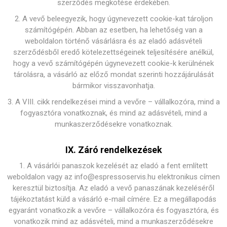
szerződés megkötése érdekében.
2. A vevő beleegyezik, hogy úgynevezett cookie-kat tároljon
számítógépén. Abban az esetben, ha lehetőség van a
weboldalon történő vásárlásra és az eladó adásvételi
szerződésből eredő kötelezettségeinek teljesítésére anélkül,
hogy a vevő számítógépén úgynevezett cookie-k kerülnének
tárolásra, a vásárló az előző mondat szerinti hozzájárulását
bármikor visszavonhatja.
3. A VIII. cikk rendelkezései mind a vevőre – vállalkozóra, mind a
fogyasztóra vonatkoznak, és mind az adásvételi, mind a
munkaszerződésekre vonatkoznak.
IX. Záró rendelkezések
1. A vásárlói panaszok kezelését az eladó a fent említett
weboldalon vagy az info@espressoservis.hu elektronikus címen
keresztül biztosítja. Az eladó a vevő panaszának kezeléséről
tájékoztatást küld a vásárló e-mail címére. Ez a megállapodás
egyaránt vonatkozik a vevőre – vállalkozóra és fogyasztóra, és
vonatkozik mind az adásvételi, mind a munkaszerződésekre