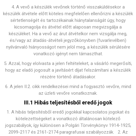
4. A vevő a készülék vevőnek történő visszaküldésekor a
készülék átvétele előtt köteles megfelelően ellenőrizni a készülék
sértetlenségét és tartozékainak hiánytalanságát úgy, hogy
kicsomagolja és átvétel előtt alaposan megvizsgálja a
készüléket. Ha a vevő az árut átvételkor nem vizsgálja meg,
és/vagy az átadás-átvételi jegyzőkönyvben (fuvarlevélben)
nyilvánvaló hiányosságot nem jelöl meg, a készülék sérülésére
vonatkozó igényt nem támaszthat.
5. Azzal, hogy elolvasta a jelen feltételeket, a vásárló megerősíti,
hogy az eladó jogosult a javításért díjat felszámítani a készülék
részére történő átadásakor.
6. A jelen II.2. cikk rendelkezései mind a fogyasztó vevőre, mind
az üzleti vevőre vonatkoznak.
III.1 Hibás teljesítésből eredő jogok
1. A hibás teljesítésből eredő jogokkal kapcsolatos jogokat és
kötelezettségeket a vonatkozó általánosan kötelező
jogszabályok, így különösen a Polgári Törvénykönyv 1914-1925,
2099-2117 és 2161-2174 paragrafusai szabályozzák. 2. Az