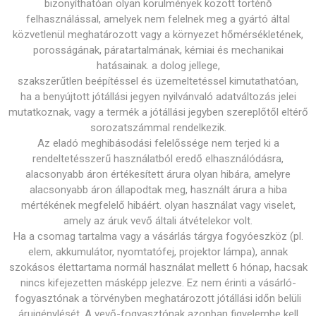
bizonyíthatóan olyan körülmények között történő
felhasználással, amelyek nem felelnek meg a gyártó által
közvetlenül meghatározott vagy a környezet hőmérsékletének,
porosságának, páratartalmának, kémiai és mechanikai
hatásainak. a dolog jellege,
szakszerűtlen beépítéssel és üzemeltetéssel kimutathatóan,
ha a benyújtott jótállási jegyen nyilvánvaló adatváltozás jelei
mutatkoznak, vagy a termék a jótállási jegyben szereplőtől eltérő
sorozatszámmal rendelkezik.
Az eladó meghibásodási felelőssége nem terjed ki a
rendeltetésszerű használatból eredő elhasználódásra,
alacsonyabb áron értékesített árura olyan hibára, amelyre
alacsonyabb áron állapodtak meg, használt árura a hiba
mértékének megfelelő hibáért. olyan használat vagy viselet,
amely az áruk vevő általi átvételekor volt.
Ha a csomag tartalma vagy a vásárlás tárgya fogyóeszköz (pl.
elem, akkumulátor, nyomtatófej, projektor lámpa), annak
szokásos élettartama normál használat mellett 6 hónap, hacsak
nincs kifejezetten másképp jelezve. Ez nem érinti a vásárló-
fogyasztónak a törvényben meghatározott jótállási időn belüli
áruigénylését. A vevő-fogyasztónak azonban figyelembe kell