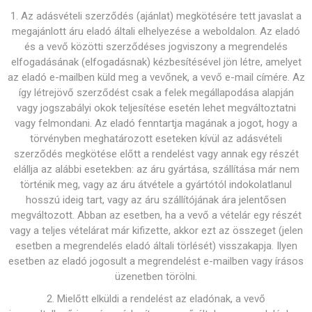
1. Az adásvételi szerződés (ajánlat) megkötésére tett javaslat a
megajánlott áru eladó általi elhelyezése a weboldalon. Az eladó
és a vevő közötti szerződéses jogviszony a megrendelés
elfogadásának (elfogadásnak) kézbesítésével jön létre, amelyet
az eladó e-mailben küld meg a vevőnek, a vevő e-mail címére. Az
így létrejövő szerződést csak a felek megállapodása alapján
vagy jogszabályi okok teljesítése esetén lehet megváltoztatni
vagy felmondani. Az eladó fenntartja magának a jogot, hogy a
törvényben meghatározott eseteken kívül az adásvételi
szerződés megkötése előtt a rendelést vagy annak egy részét
elállja az alábbi esetekben: az áru gyártása, szállítása már nem
történik meg, vagy az áru átvétele a gyártótól indokolatlanul
hosszú ideig tart, vagy az áru szállítójának ára jelentősen
megváltozott. Abban az esetben, ha a vevő a vételár egy részét
vagy a teljes vételárat már kifizette, akkor ezt az összeget (jelen
esetben a megrendelés eladó általi törlését) visszakapja. Ilyen
esetben az eladó jogosult a megrendelést e-mailben vagy írásos
üzenetben törölni.
2. Mielőtt elküldi a rendelést az eladónak, a vevő