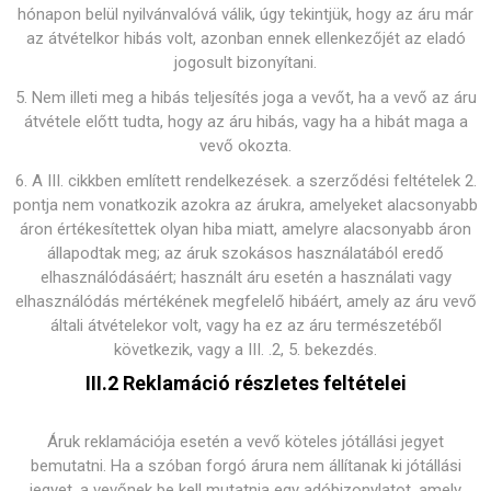
hónapon belül nyilvánvalóvá válik, úgy tekintjük, hogy az áru már
az átvételkor hibás volt, azonban ennek ellenkezőjét az eladó
jogosult bizonyítani.
5. Nem illeti meg a hibás teljesítés joga a vevőt, ha a vevő az áru
átvétele előtt tudta, hogy az áru hibás, vagy ha a hibát maga a
vevő okozta.
6. A III. cikkben említett rendelkezések. a szerződési feltételek 2.
pontja nem vonatkozik azokra az árukra, amelyeket alacsonyabb
áron értékesítettek olyan hiba miatt, amelyre alacsonyabb áron
állapodtak meg; az áruk szokásos használatából eredő
elhasználódásáért; használt áru esetén a használati vagy
elhasználódás mértékének megfelelő hibáért, amely az áru vevő
általi átvételekor volt, vagy ha ez az áru természetéből
következik, vagy a III. .2, 5. bekezdés.
III.2 Reklamáció részletes feltételei
Áruk reklamációja esetén a vevő köteles jótállási jegyet
bemutatni. Ha a szóban forgó árura nem állítanak ki jótállási
jegyet, a vevőnek be kell mutatnia egy adóbizonylatot, amely