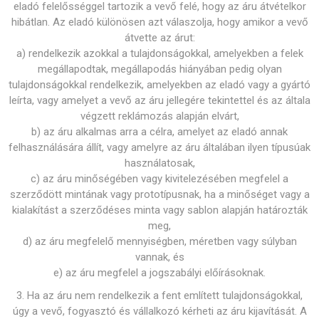
eladó felelősséggel tartozik a vevő felé, hogy az áru átvételkor
hibátlan. Az eladó különösen azt válaszolja, hogy amikor a vevő
átvette az árut:
a) rendelkezik azokkal a tulajdonságokkal, amelyekben a felek
megállapodtak, megállapodás hiányában pedig olyan
tulajdonságokkal rendelkezik, amelyekben az eladó vagy a gyártó
leírta, vagy amelyet a vevő az áru jellegére tekintettel és az általa
végzett reklámozás alapján elvárt,
b) az áru alkalmas arra a célra, amelyet az eladó annak
felhasználására állít, vagy amelyre az áru általában ilyen típusúak
használatosak,
c) az áru minőségében vagy kivitelezésében megfelel a
szerződött mintának vagy prototípusnak, ha a minőséget vagy a
kialakítást a szerződéses minta vagy sablon alapján határozták
meg,
d) az áru megfelelő mennyiségben, méretben vagy súlyban
vannak, és
e) az áru megfelel a jogszabályi előírásoknak.
3. Ha az áru nem rendelkezik a fent említett tulajdonságokkal,
úgy a vevő, fogyasztó és vállalkozó kérheti az áru kijavítását. A