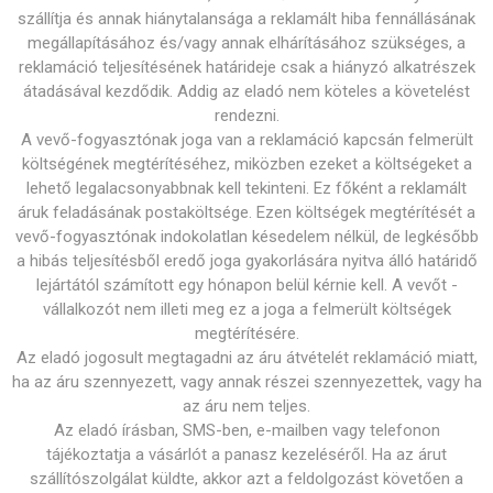
szállítja és annak hiánytalansága a reklamált hiba fennállásának
megállapításához és/vagy annak elhárításához szükséges, a
reklamáció teljesítésének határideje csak a hiányzó alkatrészek
átadásával kezdődik. Addig az eladó nem köteles a követelést
rendezni.
A vevő-fogyasztónak joga van a reklamáció kapcsán felmerült
költségének megtérítéséhez, miközben ezeket a költségeket a
lehető legalacsonyabbnak kell tekinteni. Ez főként a reklamált
áruk feladásának postaköltsége. Ezen költségek megtérítését a
vevő-fogyasztónak indokolatlan késedelem nélkül, de legkésőbb
a hibás teljesítésből eredő joga gyakorlására nyitva álló határidő
lejártától számított egy hónapon belül kérnie kell. A vevőt -
vállalkozót nem illeti meg ez a joga a felmerült költségek
megtérítésére.
Az eladó jogosult megtagadni az áru átvételét reklamáció miatt,
ha az áru szennyezett, vagy annak részei szennyezettek, vagy ha
az áru nem teljes.
Az eladó írásban, SMS-ben, e-mailben vagy telefonon
tájékoztatja a vásárlót a panasz kezeléséről. Ha az árut
szállítószolgálat küldte, akkor azt a feldolgozást követően a