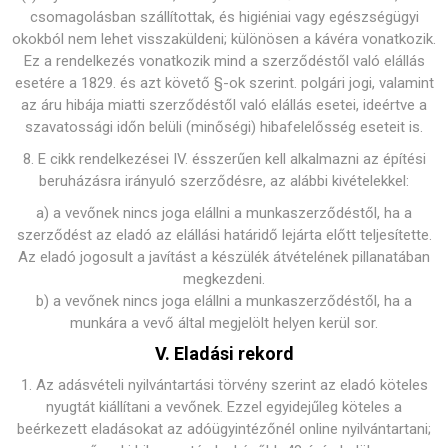
csomagolásban szállítottak, és higiéniai vagy egészségügyi
okokból nem lehet visszaküldeni; különösen a kávéra vonatkozik.
Ez a rendelkezés vonatkozik mind a szerződéstől való elállás
esetére a 1829. és azt követő §-ok szerint. polgári jogi, valamint
az áru hibája miatti szerződéstől való elállás esetei, ideértve a
szavatossági időn belüli (minőségi) hibafelelősség eseteit is.
8. E cikk rendelkezései IV. ésszerűen kell alkalmazni az építési
beruházásra irányuló szerződésre, az alábbi kivételekkel:
a) a vevőnek nincs joga elállni a munkaszerződéstől, ha a
szerződést az eladó az elállási határidő lejárta előtt teljesítette.
Az eladó jogosult a javítást a készülék átvételének pillanatában
megkezdeni.
b) a vevőnek nincs joga elállni a munkaszerződéstől, ha a
munkára a vevő által megjelölt helyen kerül sor.
V. Eladási rekord
1. Az adásvételi nyilvántartási törvény szerint az eladó köteles
nyugtát kiállítani a vevőnek. Ezzel egyidejűleg köteles a
beérkezett eladásokat az adóügyintézőnél online nyilvántartani;