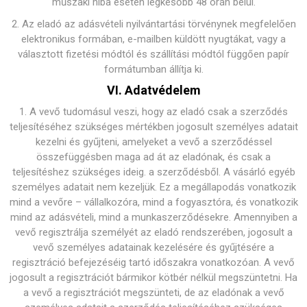
műszaki hiba esetén legkésőbb 48 órán belül.
2. Az eladó az adásvételi nyilvántartási törvénynek megfelelően
elektronikus formában, e-mailben küldött nyugtákat, vagy a
választott fizetési módtól és szállítási módtól függően papír
formátumban állítja ki.
VI. Adatvédelem
1. A vevő tudomásul veszi, hogy az eladó csak a szerződés
teljesítéséhez szükséges mértékben jogosult személyes adatait
kezelni és gyűjteni, amelyeket a vevő a szerződéssel
összefüggésben maga ad át az eladónak, és csak a
teljesítéshez szükséges ideig. a szerződésből. A vásárló egyéb
személyes adatait nem kezeljük. Ez a megállapodás vonatkozik
mind a vevőre – vállalkozóra, mind a fogyasztóra, és vonatkozik
mind az adásvételi, mind a munkaszerződésekre. Amennyiben a
vevő regisztrálja személyét az eladó rendszerében, jogosult a
vevő személyes adatainak kezelésére és gyűjtésére a
regisztráció befejezéséig tartó időszakra vonatkozóan. A vevő
jogosult a regisztrációt bármikor kötbér nélkül megszüntetni. Ha
a vevő a regisztrációt megszünteti, de az eladónak a vevő