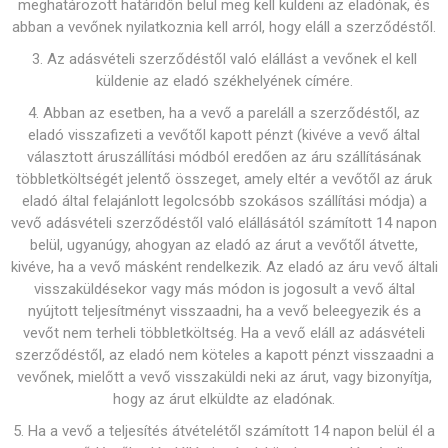
meghatározott határidőn belül meg kell küldeni az eladónak, és
abban a vevőnek nyilatkoznia kell arról, hogy eláll a szerződéstől.
3. Az adásvételi szerződéstől való elállást a vevőnek el kell
küldenie az eladó székhelyének címére.
4. Abban az esetben, ha a vevő a pareláll a szerződéstől, az
eladó visszafizeti a vevőtől kapott pénzt (kivéve a vevő által
választott áruszállítási módból eredően az áru szállításának
többletköltségét jelentő összeget, amely eltér a vevőtől az áruk
eladó által felajánlott legolcsóbb szokásos szállítási módja) a
vevő adásvételi szerződéstől való elállásától számított 14 napon
belül, ugyanúgy, ahogyan az eladó az árut a vevőtől átvette,
kivéve, ha a vevő másként rendelkezik. Az eladó az áru vevő általi
visszaküldésekor vagy más módon is jogosult a vevő által
nyújtott teljesítményt visszaadni, ha a vevő beleegyezik és a
vevőt nem terheli többletköltség. Ha a vevő eláll az adásvételi
szerződéstől, az eladó nem köteles a kapott pénzt visszaadni a
vevőnek, mielőtt a vevő visszaküldi neki az árut, vagy bizonyítja,
hogy az árut elküldte az eladónak.
5. Ha a vevő a teljesítés átvételétől számított 14 napon belül él a