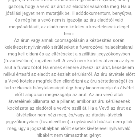
igazolja, hogy a vevő az árut az eladótól vásárolta meg. Ha a
jótállási jegyet nem mutatják be, ill adódokumentum, benyújtva,
és még ha a vevő nem is igazolja az áru eladótól való
megvásárlását, az eladó nem köteles a követelésnek eleget
tenni.
Az árun vagy annak csomagolásán a kézbesítés során
keletkezett nyilvánvaló sérüléseket a fuvarozóval haladéktalanul
meg kell oldani és az eltéréseket a szállítási jegyzőkönyvben
(fuvarlevélben) rögzíteni kell. A vevő nem köteles átvenni az ilyen
árut a fuvarozótól. Ha ennek ellenére átveszi az árut, késedelem
nélkül értesíti az eladót az észlelt sérülésről. Az áru átvétele előtt
a Vevő köteles megfelelően ellenőrizni az áru sértetlenségét és
tartozékainak hiánytalanságát úgy, hogy kicsomagolja és átvétel
előtt alaposan megvizsgálja az árut. Az áru vevő általi
átvételének pillanata az a pillanat, amikor az áru sérülésének
kockázata az eladóról a vevőre száll át. Ha a Vevő az árut az
átvételkor nem nézi meg, és/vagy az átadás-átvételi
jegyzőkönyvben (fuvarlevélben) a nyilvánvaló hibákat nem jelöli
meg, úgy a jogszabályban előírt esetek kivételével nyilvánvaló
hibákért nem támaszthat igényt.