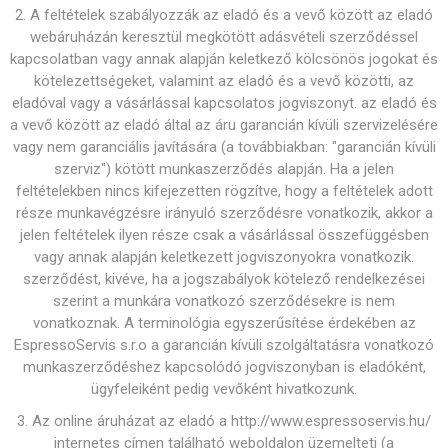
2. A feltételek szabályozzák az eladó és a vevő között az eladó
webáruházán keresztül megkötött adásvételi szerződéssel
kapcsolatban vagy annak alapján keletkező kölcsönös jogokat és
kötelezettségeket, valamint az eladó és a vevő közötti, az
eladóval vagy a vásárlással kapcsolatos jogviszonyt. az eladó és
a vevő között az eladó által az áru garancián kívüli szervizelésére
vagy nem garanciális javítására (a továbbiakban: "garancián kívüli
szerviz") kötött munkaszerződés alapján. Ha a jelen
feltételekben nincs kifejezetten rögzítve, hogy a feltételek adott
része munkavégzésre irányuló szerződésre vonatkozik, akkor a
jelen feltételek ilyen része csak a vásárlással összefüggésben
vagy annak alapján keletkezett jogviszonyokra vonatkozik.
szerződést, kivéve, ha a jogszabályok kötelező rendelkezései
szerint a munkára vonatkozó szerződésekre is nem
vonatkoznak. A terminológia egyszerűsítése érdekében az
EspressoServis s.r.o a garancián kívüli szolgáltatásra vonatkozó
munkaszerződéshez kapcsolódó jogviszonyban is eladóként,
ügyfeleiként pedig vevőként hivatkozunk.
3. Az online áruházat az eladó a http://www.espressoservis.hu/
internetes címen található weboldalon üzemelteti (a