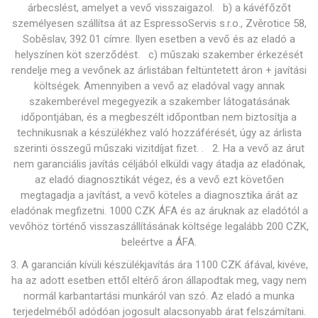
árbecslést, amelyet a vevő visszaigazol. b) a kávéfőzőt
személyesen szállítsa át az EspressoServis s.r.o., Zvěrotice 58,
Soběslav, 392 01 címre. Ilyen esetben a vevő és az eladó a
helyszínen köt szerződést. c) műszaki szakember érkezését
rendelje meg a vevőnek az árlistában feltüntetett áron + javítási
költségek. Amennyiben a vevő az eladóval vagy annak
szakemberével megegyezik a szakember látogatásának
időpontjában, és a megbeszélt időpontban nem biztosítja a
technikusnak a készülékhez való hozzáférését, úgy az árlista
szerinti összegű műszaki vizitdíjat fizet. . 2. Ha a vevő az árut
nem garanciális javítás céljából elküldi vagy átadja az eladónak,
az eladó diagnosztikát végez, és a vevő ezt követően
megtagadja a javítást, a vevő köteles a diagnosztika árát az
eladónak megfizetni. 1000 CZK ÁFA és az áruknak az eladótól a
vevőhöz történő visszaszállításának költsége legalább 200 CZK,
beleértve a ÁFA.
3. A garancián kívüli készülékjavítás ára 1100 CZK áfával, kivéve,
ha az adott esetben ettől eltérő áron állapodtak meg, vagy nem
normál karbantartási munkáról van szó. Az eladó a munka
terjedelméből adódóan jogosult alacsonyabb árat felszámítani.