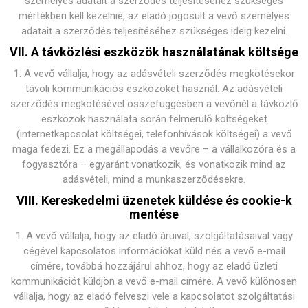
személyes adatait a szerződés teljesítéséhez szükséges
mértékben kell kezelnie, az eladó jogosult a vevő személyes
adatait a szerződés teljesítéséhez szükséges ideig kezelni.
VII. A távközlési eszközök használatának költsége
1. A vevő vállalja, hogy az adásvételi szerződés megkötésekor
távoli kommunikációs eszközöket használ. Az adásvételi
szerződés megkötésével összefüggésben a vevőnél a távközlő
eszközök használata során felmerülő költségeket
(internetkapcsolat költségei, telefonhívások költségei) a vevő
maga fedezi. Ez a megállapodás a vevőre – a vállalkozóra és a
fogyasztóra – egyaránt vonatkozik, és vonatkozik mind az
adásvételi, mind a munkaszerződésekre.
VIII. Kereskedelmi üzenetek küldése és cookie-k
mentése
1. A vevő vállalja, hogy az eladó áruival, szolgáltatásaival vagy
cégével kapcsolatos információkat küld nés a vevő e-mail
címére, továbbá hozzájárul ahhoz, hogy az eladó üzleti
kommunikációt küldjön a vevő e-mail címére. A vevő különösen
vállalja, hogy az eladó felveszi vele a kapcsolatot szolgáltatási