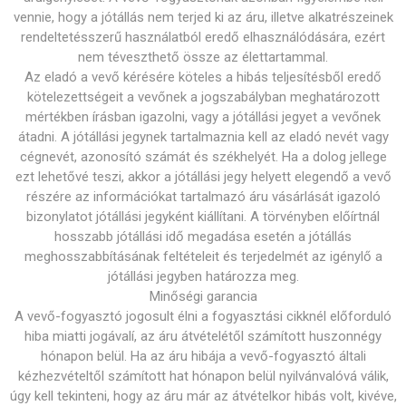
vennie, hogy a jótállás nem terjed ki az áru, illetve alkatrészeinek
rendeltetésszerű használatból eredő elhasználódására, ezért
nem téveszthető össze az élettartammal.
Az eladó a vevő kérésére köteles a hibás teljesítésből eredő
kötelezettségeit a vevőnek a jogszabályban meghatározott
mértékben írásban igazolni, vagy a jótállási jegyet a vevőnek
átadni. A jótállási jegynek tartalmaznia kell az eladó nevét vagy
cégnevét, azonosító számát és székhelyét. Ha a dolog jellege
ezt lehetővé teszi, akkor a jótállási jegy helyett elegendő a vevő
részére az információkat tartalmazó áru vásárlását igazoló
bizonylatot jótállási jegyként kiállítani. A törvényben előírtnál
hosszabb jótállási idő megadása esetén a jótállás
meghosszabbításának feltételeit és terjedelmét az igénylő a
jótállási jegyben határozza meg.
Minőségi garancia
A vevő-fogyasztó jogosult élni a fogyasztási cikknél előforduló
hiba miatti jogávalí, az áru átvételétől számított huszonnégy
hónapon belül. Ha az áru hibája a vevő-fogyasztó általi
kézhezvételtől számított hat hónapon belül nyilvánvalóvá válik,
úgy kell tekinteni, hogy az áru már az átvételkor hibás volt, kivéve,