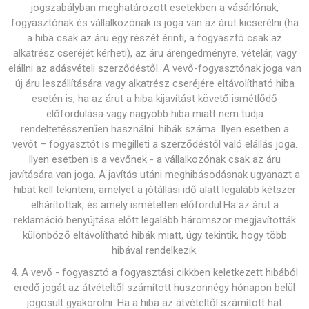
jogszabályban meghatározott esetekben a vásárlónak,
fogyasztónak és vállalkozónak is joga van az árut kicserélni (ha
a hiba csak az áru egy részét érinti, a fogyasztó csak az
alkatrész cseréjét kérheti), az áru árengedményre. vételár, vagy
elállni az adásvételi szerződéstől. A vevő-fogyasztónak joga van
új áru leszállítására vagy alkatrész cseréjére eltávolítható hiba
esetén is, ha az árut a hiba kijavítást követő ismétlődő
előfordulása vagy nagyobb hiba miatt nem tudja
rendeltetésszerűen használni. hibák száma. Ilyen esetben a
vevőt – fogyasztót is megilleti a szerződéstől való elállás joga.
Ilyen esetben is a vevőnek - a vállalkozónak csak az áru
javítására van joga. A javítás utáni meghibásodásnak ugyanazt a
hibát kell tekinteni, amelyet a jótállási idő alatt legalább kétszer
elhárítottak, és amely ismételten előfordul.Ha az árut a
reklamáció benyújtása előtt legalább háromszor megjavították
különböző eltávolítható hibák miatt, úgy tekintik, hogy több
hibával rendelkezik.
4. A vevő - fogyasztó a fogyasztási cikkben keletkezett hibából
eredő jogát az átvételtől számított huszonnégy hónapon belül
jogosult gyakorolni. Ha a hiba az átvételtől számított hat