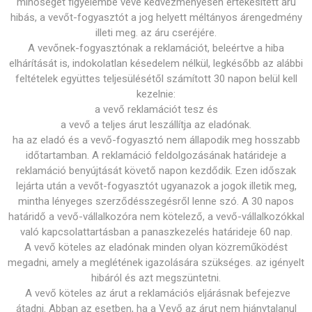
minőségét figyelembe véve kedvezményesen értékesített áru
hibás, a vevőt-fogyasztót a jog helyett méltányos árengedmény
illeti meg. az áru cseréjére.
A vevőnek-fogyasztónak a reklamációt, beleértve a hiba
elhárítását is, indokolatlan késedelem nélkül, legkésőbb az alábbi
feltételek együttes teljesülésétől számított 30 napon belül kell
kezelnie:
a vevő reklamációt tesz és
a vevő a teljes árut leszállítja az eladónak.
ha az eladó és a vevő-fogyasztó nem állapodik meg hosszabb
időtartamban. A reklamáció feldolgozásának határideje a
reklamáció benyújtását követő napon kezdődik. Ezen időszak
lejárta után a vevőt-fogyasztót ugyanazok a jogok illetik meg,
mintha lényeges szerződésszegésről lenne szó. A 30 napos
határidő a vevő-vállalkozóra nem kötelező, a vevő-vállalkozókkal
való kapcsolattartásban a panaszkezelés határideje 60 nap.
A vevő köteles az eladónak minden olyan közreműködést
megadni, amely a meglétének igazolására szükséges. az igényelt
hibáról és azt megszüntetni.
A vevő köteles az árut a reklamációs eljárásnak befejezve
átadni. Abban az esetben, ha a Vevő az árut nem hiánytalanul