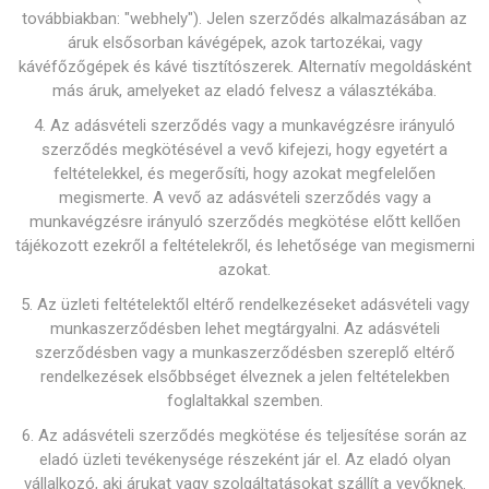
továbbiakban: "webhely"). Jelen szerződés alkalmazásában az
áruk elsősorban kávégépek, azok tartozékai, vagy
kávéfőzőgépek és kávé tisztítószerek. Alternatív megoldásként
más áruk, amelyeket az eladó felvesz a választékába.
4. Az adásvételi szerződés vagy a munkavégzésre irányuló
szerződés megkötésével a vevő kifejezi, hogy egyetért a
feltételekkel, és megerősíti, hogy azokat megfelelően
megismerte. A vevő az adásvételi szerződés vagy a
munkavégzésre irányuló szerződés megkötése előtt kellően
tájékozott ezekről a feltételekről, és lehetősége van megismerni
azokat.
5. Az üzleti feltételektől eltérő rendelkezéseket adásvételi vagy
munkaszerződésben lehet megtárgyalni. Az adásvételi
szerződésben vagy a munkaszerződésben szereplő eltérő
rendelkezések elsőbbséget élveznek a jelen feltételekben
foglaltakkal szemben.
6. Az adásvételi szerződés megkötése és teljesítése során az
eladó üzleti tevékenysége részeként jár el. Az eladó olyan
vállalkozó, aki árukat vagy szolgáltatásokat szállít a vevőknek.