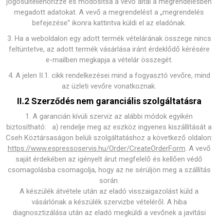
jogosultellenőrizze és módosítsa a vevő által a megrendelésben
megadott adatokat. A vevő a megrendelést a „megrendelés
befejezése” ikonra kattintva küldi el az eladónak.
3. Ha a weboldalon egy adott termék vételárának összege nincs
feltüntetve, az adott termék vásárlása iránt érdeklődő kérésére
e-mailben megkapja a vételár összegét.
4. A jelen II.1. cikk rendelkezései mind a fogyasztó vevőre, mind
az üzleti vevőre vonatkoznak.
II.2 Szerződés nem garanciális szolgáltatásra
1. A garancián kívüli szerviz az alábbi módok egyikén
biztosítható: a) rendelje meg az eszköz ingyenes kiszállítását a
Cseh Köztársaságon belüli szolgáltatáshoz a következő oldalon:
https://www.espressoservis.hu/Order/CreateOrderForm
. A vevő
saját érdekében az igényelt árut megfelelő és kellően védő
csomagolásba csomagolja, hogy az ne sérüljön meg a szállítás
során.
A készülék átvétele után az eladó visszaigazolást küld a
vásárlónak a készülék szervizbe vételéről. A hiba
diagnosztizálása után az eladó megküldi a vevőnek a javítási