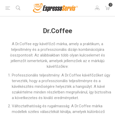
0
Dr.Coffee
A Dr.Coffee egy kávéfőző márka, amely a praktikum, a
teljesítmény és a professzionális dizájn kombinációjára
összpontosít. Az alábbiakban több olyan kulcselemet és
jellemzőt ismertetünk, amelyek jellemzőek az e márkájú
kávéfőzőkre:
Professzionális teljesítmény: A Dr.Coffee kávéfőzőket úgy
tervezték, hogy a professzionális teljesítményre és a
kávékészítés minőségére helyezték a hangsúlyt. A kávé
szakértelme minden részletben megnyilvánul, így biztosítva
a következetes és kiváló eredményeket.
Változtathatóság és rugalmasság: A Dr.Coffee márka
modellek széles választékát kínálja, amelyek különböző