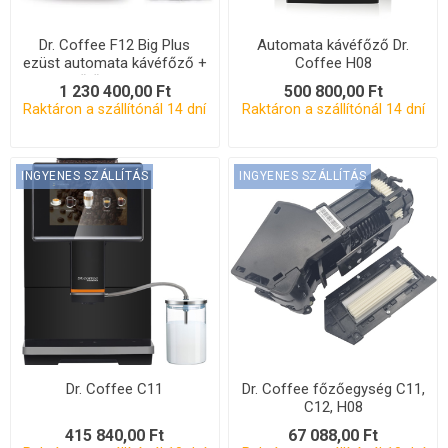
Dr. Coffee F12 Big Plus
Automata kávéfőző Dr.
ezüst automata kávéfőző +
Coffee H08
hűtőszekrény
1 230 400,00 Ft
500 800,00 Ft
Raktáron a szállítónál 14 dní
Raktáron a szállítónál 14 dní
INGYENES SZÁLLÍTÁS
INGYENES SZÁLLÍTÁS
Dr. Coffee C11
Dr. Coffee főzőegység C11,
C12, H08
415 840,00 Ft
67 088,00 Ft