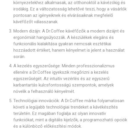
környezetekhez alkalmasak, az otthonoktól a kávézókig és
irodákig. Ez a változatosság lehetővé teszi, hogy a vásárlók
pontosan az igényeiknek és elvárásaiknak megfelelő
kávéfőzőt válasszanak.
Modern dizájn: A Dr.Coffee kávéfőzők a modern dizájnt és
ergonómiát hangsúlyozzák. A készülékek elegáns és
funkcionális kialakítása gyakran nemcsak esztétikai
hozzáadott értéket, hanem kényelmet is jelent a használat
során.
A kezelés egyszerűsége: Minden professzionalizmus
ellenére a Dr.Coffee igyekszik megőrizni a kezelés
egyszerűségét. Az intuitív vezérlés és az egyszerű
karbantartás kulcsfontosságú szempontok, amelyek
növelik a felhasználó kényelmét.
Technológiai innovációk: A Dr.Coffee márka folyamatosan
követi a legújabb technológiai trendeket a kávékészítés
területén. Ez magában foglalja az olyan innovatív
funkciókat, mint a digitális kijelzők, a programozható opciók
és a különböző előkészítési módok.