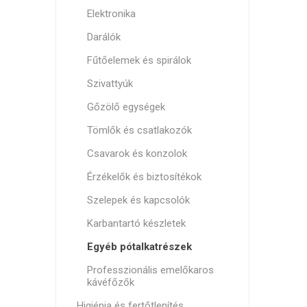
Elektronika
Darálók
Fűtőelemek és spirálok
Szivattyúk
Gőzölő egységek
Tömlők és csatlakozók
Csavarok és konzolok
Érzékelők és biztosítékok
Szelepek és kapcsolók
Karbantartó készletek
Egyéb pótalkatrészek
Professzionális emelőkaros
kávéfőzők
Higiénia és fertőtlenítés