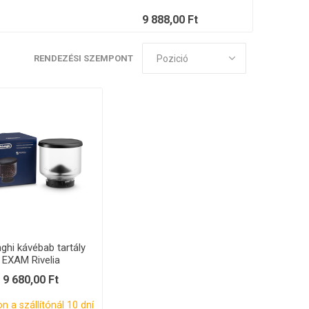
Philco
Lamart
Miele
9 888,00 Ft
sek és sziták
 tartozékok
Kenőanyag
RENDEZÉSI SZEMPONT
ek és spirálok
Szivattyúk
k és konzolok
Érzékelők és biztosítékok
ghi kávébab tartály
EXAM Rivelia
9 680,00 Ft
n a szállítónál 10 dní