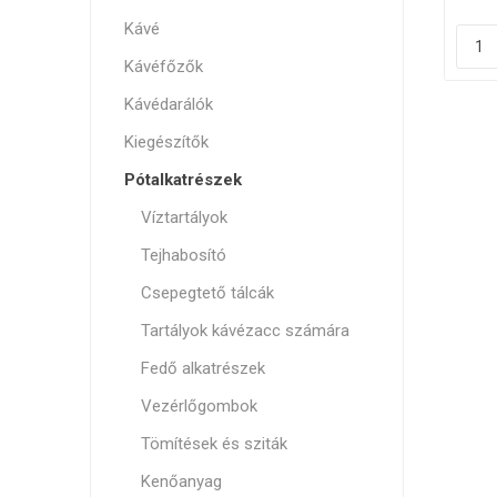
Kávé
Szele
Kávéfőzők
Kávédarálók
Kiegészítők
Pótalkatrészek
Víztartályok
Tejhabosító
Csepegtető tálcák
Tartályok kávézacc számára
Fedő alkatrészek
Vezérlőgombok
Tömítések és sziták
Kenőanyag