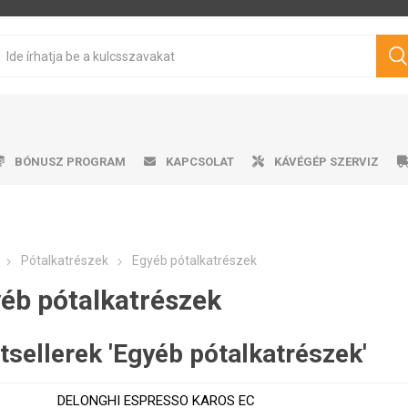
BÓNUSZ PROGRAM
KAPCSOLAT
KÁVÉGÉP SZERVIZ
Pótalkatrészek
Egyéb pótalkatrészek
sen pörkölt kávé
mata kávéfőzők
ro professional
űtőszekrény
Víztartályok
Cukrok
Karos kávéfőzők
Ajándéktárgyak
Tisztítószerek
Márkás kávé
Tejhabosító
Tejhabosító
Alkalmazá
Csepeg
Ví
V
éb pótalkatrészek
Philips
Saeco
Dr.Coffee
Siemens
ávégépekhez
tsellerek 'Egyéb pótalkatrészek'
DELONGHI ESPRESSO KAROS EC