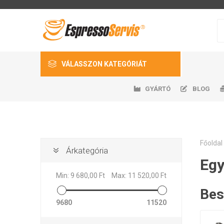
VÁLASSZON KATEGÓRIÁT
GYÁRTÓ
BLOG
Kávé
Kávéfőzők
Kávédarálók
Főoldal
Árkategória
Fris
Auto
Gast
H
Kiegészítők
Egy
EspressoServis
DeLonghi
Nivona
k
Min:
9 680,00 Ft
Max:
11 520,00 Ft
Pótalkatrészek
Bes
Higiénia és fertőtlenítés
9680
11520
Egyéb