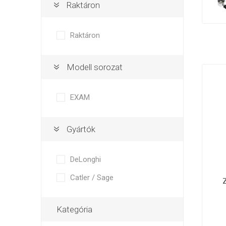
Isolda /
Catler /
KRYSTAL
Raktáron
Isofa
Sage
Bög
Fe
Raktáron
Modell sorozat
Bosch
Egyéb
EXAM
Gyártók
DeLonghi
Gő
Catler / Sage
Z
Kategória