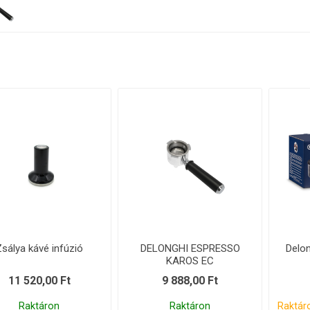
Gastro
Jura
Lavazza
Durgol
Professional
rék és poharak
dő alkatrészek
Vezérlőgombok
Kávéscsészék
Tömíté
Egyéb
Elektronika
Darálók
Fűtőelem
zölő egységek
Tömlők és csatlakozók
Csavaro
sálya kávé infúzió
DELONGHI ESPRESSO
Delon
KAROS EC
11 520,00 Ft
9 888,00 Ft
Raktáron
Raktáron
Raktáro