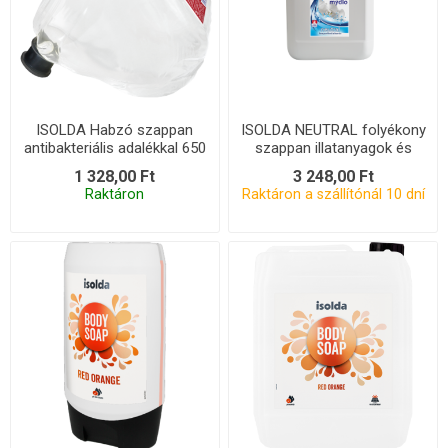
ISOLDA Habzó szappan
ISOLDA NEUTRAL folyékony
antibakteriális adalékkal 650
szappan illatanyagok és
ml, cserecsomag TEAM
színezékek nélkül 5 l
1 328,00 Ft
3 248,00 Ft
Raktáron
Raktáron a szállítónál 10 dní