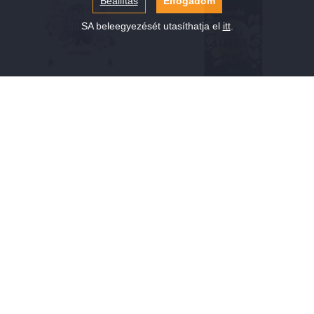
Beállítás
Elfogadom
SA beleegyezését utasíthatja el
itt
.
ISOLDA Ibolya energia
Isolda arany testápoló 400
habszappan 5 l
ml
3 200,00 Ft
1 296,00 Ft
Raktáron
Raktáron