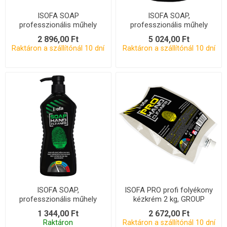
ISOFA SOAP
ISOFA SOAP,
professzionális műhely
professzionális műhely
folyékony kéziszappan 1,7
folyékony kéziszappan 3,5
2 896,00 Ft
5 024,00 Ft
kg , GROUP
kg, COMP
Raktáron a szállítónál 10 dní
Raktáron a szállítónál 10 dní
ISOFA SOAP,
ISOFA PRO profi folyékony
professzionális műhely
kézkrém 2 kg, GROUP
folyékony kéziszappan 550
1 344,00 Ft
2 672,00 Ft
g, X
Raktáron
Raktáron a szállítónál 10 dní