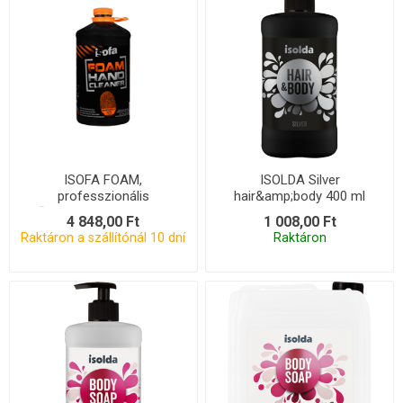
ISOFA FOAM,
ISOLDA Silver
professzionális
hair&amp;body 400 ml
műhelyhabos kéziszappan
4 848,00 Ft
1 008,00 Ft
3,5 kg, COMP
Raktáron a szállítónál 10 dní
Raktáron