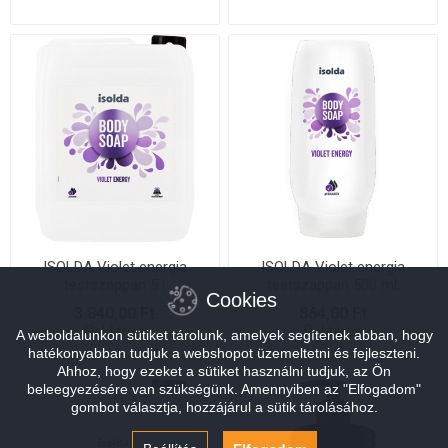
ISOLDA Violet energia
ISOLDA Violet energia
testszappan 5 l
testszappan 500 ml,
Cookies
CLICK&amp;GO!
3 840,00 Ft
864,00 Ft
Raktáron
Raktáron
A weboldalunkon sütiket tárolunk, amelyek segítenek abban, hogy
hatékonyabban tudjuk a webshopot üzemeltetni és fejleszteni.
Ahhoz, hogy ezeket a sütiket használni tudjuk, az Ön
beleegyezésére van szükségünk. Amennyiben az "Elfogadom"
gombot választja, hozzájárul a sütik tárolásához.