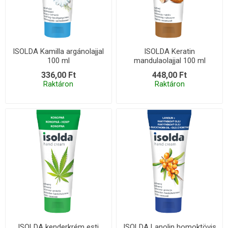
ISOLDA Kamilla argánolajjal
ISOLDA Keratin
100 ml
mandulaolajjal 100 ml
336,00 Ft
448,00 Ft
Raktáron
Raktáron
ISOLDA kenderkrém esti
ISOLDA Lanolin homoktövis