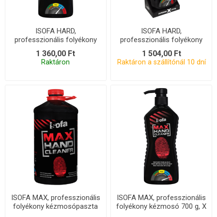
ISOFA HARD,
ISOFA HARD,
professzionális folyékony
professzionális folyékony
kézmosó 700 g, X
kézmosó 700 g, X szett
1 360,00 Ft
1 504,00 Ft
Raktáron
Raktáron a szállítónál 10 dní
ISOFA MAX, professzionális
ISOFA MAX, professzionális
folyékony kézmosópaszta
folyékony kézmosó 700 g, X
4,2 kg, COMP