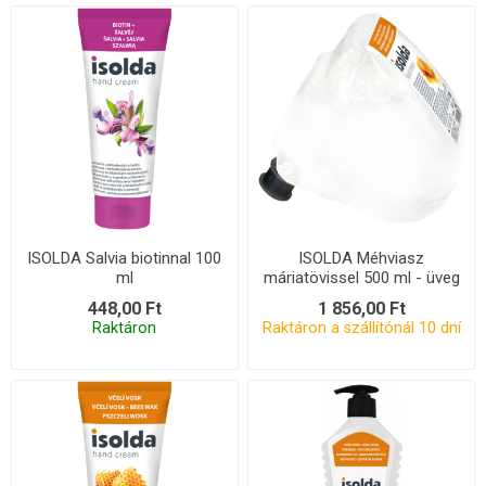
ISOLDA Salvia biotinnal 100
ISOLDA Méhviasz
ml
máriatövissel 500 ml - üveg
X
448,00 Ft
1 856,00 Ft
Raktáron
Raktáron a szállítónál 10 dní