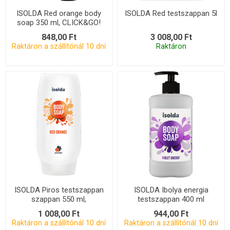
ISOLDA Red orange body
ISOLDA Red testszappan 5l
soap 350 ml, CLICK&GO!
848,00 Ft
3 008,00 Ft
Raktáron a szállítónál 10 dní
Raktáron
ISOLDA Piros testszappan
ISOLDA Ibolya energia
szappan 550 ml,
testszappan 400 ml
CLICK&amp;GO!
1 008,00 Ft
944,00 Ft
Raktáron a szállítónál 10 dní
Raktáron a szállítónál 10 dní