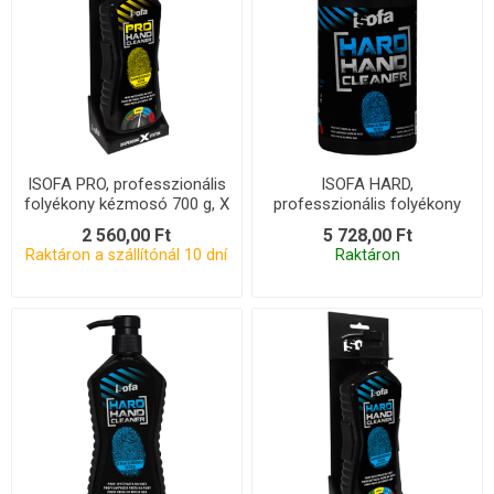
ISOFA PRO, professzionális
ISOFA HARD,
folyékony kézmosó 700 g, X
professzionális folyékony
szett
kézmosópaszta 4,2 kg,
2 560,00 Ft
5 728,00 Ft
COMP
Raktáron a szállítónál 10 dní
Raktáron