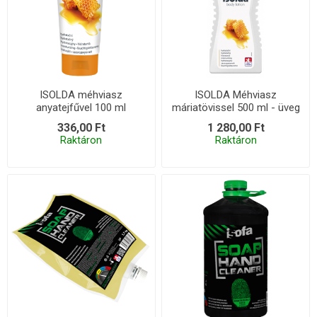
ISOLDA méhviasz
ISOLDA Méhviasz
anyatejfűvel 100 ml
máriatövissel 500 ml - üveg
X
336,00 Ft
1 280,00 Ft
Raktáron
Raktáron