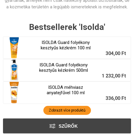
gyártanak, amelyek nem csak hatékony ápolást biztosítanak, de
a kozmetika területén a legújabb ismereteknek is megfelelnek.
Bestsellerek 'Isolda'
ISOLDA Guard folyékony
kesztyűs kézkrém 100 ml
304,00 Ft
ISOLDA Guard folyékony
kesztyűs kézkrém 500ml
1 232,00 Ft
ISOLDA méhviasz
anyatejfűvel 100 ml
336,00 Ft
Zobrazit více produktů
SZŰRŐK