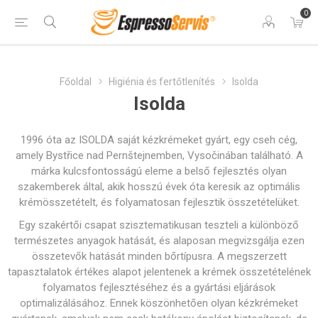
0
Főoldal
Higiénia és fertőtlenítés
Isolda
Isolda
1996 óta az ISOLDA saját kézkrémeket gyárt, egy cseh cég,
amely Bystřice nad Pernštejnemben, Vysočinában található. A
márka kulcsfontosságú eleme a belső fejlesztés olyan
szakemberek által, akik hosszú évek óta keresik az optimális
krémösszetételt, és folyamatosan fejlesztik összetételüket.
Egy szakértői csapat szisztematikusan teszteli a különböző
természetes anyagok hatását, és alaposan megvizsgálja ezen
összetevők hatását minden bőrtípusra. A megszerzett
tapasztalatok értékes alapot jelentenek a krémek összetételének
folyamatos fejlesztéséhez és a gyártási eljárások
optimalizálásához. Ennek köszönhetően olyan kézkrémeket