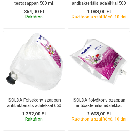
testszappan 500 ml,
antibakteriális adalékkal 500
CLICK&amp;GO!
ml
864,00 Ft
1 088,00 Ft
Raktáron
Raktáron a szállítónál 10 dní
ISOLDA Folyékony szappan
ISOLDA folyékony szappan
antibakteriális adalékkal 650
antibakteriális adalékkal,
ml, cserecsomag TEAM
cserecsomag 1,7 l, GROUP
1 392,00 Ft
2 608,00 Ft
Raktáron
Raktáron a szállítónál 10 dní