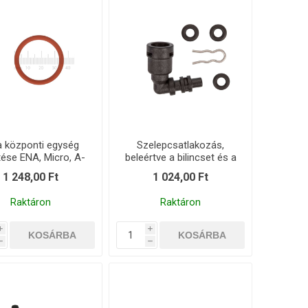
a központi egység
Szelepcsatlakozás,
tése ENA, Micro, A-
beleértve a bilincset és a
sorozat
tömítést
1 248,00 Ft
1 024,00 Ft
Raktáron
Raktáron
i
i
h
h