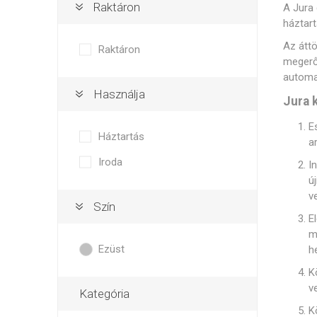
Isolda /
Catler /
KRYSTAL
Raktáron
A Jura 
Isofa
Sage
háztar
Bög
Fe
Az áttö
Raktáron
megerős
automat
Használja
Jura 
Bosch
Egyéb
E
Háztartás
a
Iroda
I
ú
v
Szín
E
m
Gő
Ezüst
h
K
v
Kategória
K