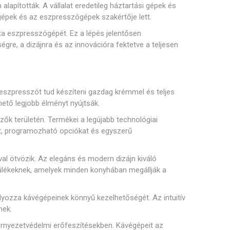
Philco
Lamart
Miele
lapították. A vállalat eredetileg háztartási gépek és
épek és az eszpresszógépek szakértője lett.
sek és sziták
 tartozékok
Kenőanyag
ta eszpresszógépét. Ez a lépés jelentősen
gre, a dizájnra és az innovációra fektetve a teljesen
 eszpresszót tud készíteni gazdag krémmel és teljes
ek és spirálok
Szivattyúk
ető legjobb élményt nyújtsák.
zők területén. Termékei a legújabb technológiai
ket, programozható opciókat és egyszerű
ával ötvözik. Az elegáns és modern dizájn kiváló
ülékeknek, amelyek minden konyhában megállják a
k és konzolok
Érzékelők és biztosítékok
lyozza kávégépeinek könnyű kezelhetőségét. Az intuitív
mek.
örnyezetvédelmi erőfeszítésekben. Kávégépeit az