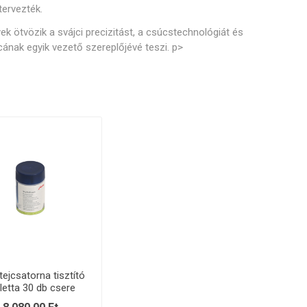
tervezték.
ótalkatrészek
Professzionális
ötvözik a svájci precizitást, a csúcstechnológiát és
emelőkaros kávéfőzők
cának egyik vezető szereplőjévé teszi. p>
tejcsatorna tisztító
letta 30 db csere
csomag