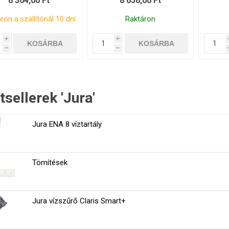
6 304,00 Ft
8 656,00 Ft
ron a szállítónál 10 dní
Raktáron
i
i
h
h
tsellerek 'Jura'
Jura ENA 8 víztartály
Tömítések
Jura vízszűrő Claris Smart+