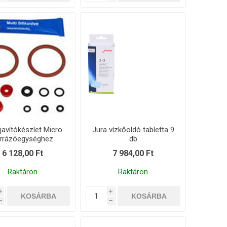
javítókészlet Micro
Jura vízkőoldó tabletta 9
rrázóegységhez
db
6 128,00 Ft
7 984,00 Ft
Raktáron
Raktáron
i
i
h
h