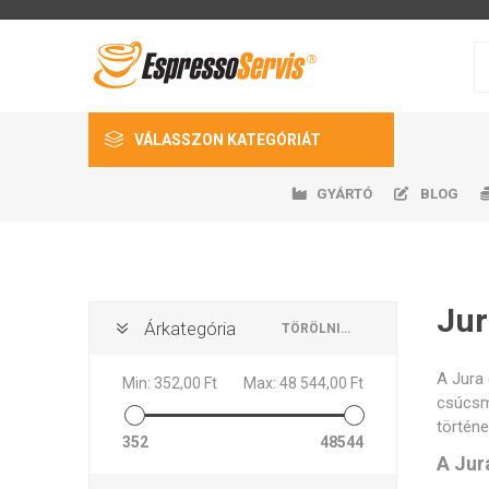
VÁLASSZON KATEGÓRIÁT
GYÁRTÓ
BLOG
Kávé
Kávéfőzők
Kávédarálók
Jur
Árkategória
TÖRÖLNI MINDENT
Fris
Auto
Gast
H
Kiegészítők
EspressoServis
DeLonghi
Nivona
k
A Jura
Min:
352,00 Ft
Max:
48 544,00 Ft
Pótalkatrészek
csúcsmi
történet
Higiénia és fertőtlenítés
352
48544
A Jur
Egyéb