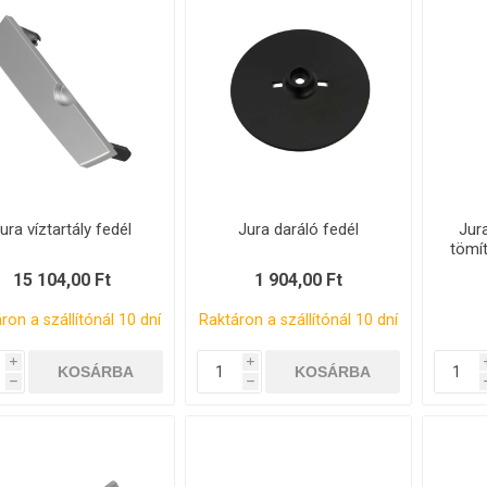
ura víztartály fedél
Jura daráló fedél
Jur
tömí
15 104,00 Ft
1 904,00 Ft
ron a szállítónál 10 dní
Raktáron a szállítónál 10 dní
i
i
h
h