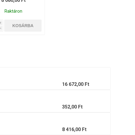
8 080,00 Ft
Raktáron
i
h
16 672,00 Ft
352,00 Ft
8 416,00 Ft