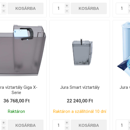
i
i
h
h
ra víztartály Giga X-
Jura Smart víztartály
Jura 
Serie
36 768,00 Ft
22 240,00 Ft
Raktáron
Raktáron a szállítónál 10 dní
i
i
h
h