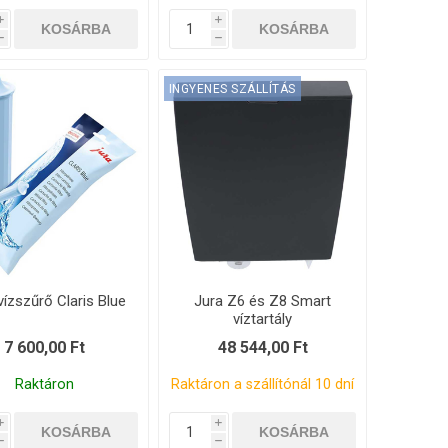
i
i
h
h
INGYENES SZÁLLÍTÁS
vízszűrő Claris Blue
Jura Z6 és Z8 Smart
víztartály
7 600,00 Ft
48 544,00 Ft
Raktáron
Raktáron a szállítónál 10 dní
i
i
h
h