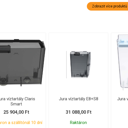
Zobrazit více produktů
ura víztartály Claris
Jura víztartály E8+S8
Jura 
Smart
25 904,00 Ft
31 088,00 Ft
ron a szállítónál 10 dní
Raktáron