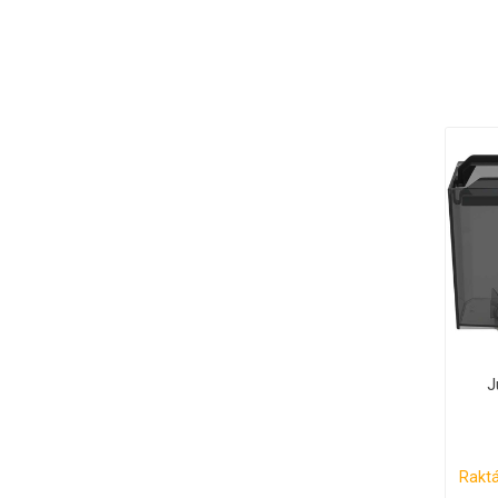
J
Raktá