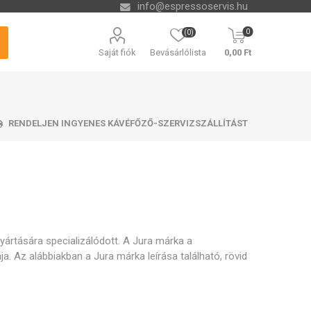
info@espressoservis.hu
0
(0)
Saját fiók
Bevásárlólista
0,00 Ft
RENDELJEN INGYENES KÁVÉFŐZŐ-SZERVIZSZÁLLÍTÁST
si technológia
tető tálcák
zszűrők
ending
Vízkőoldók és kémia
Tartályok kávézacc
Isolda
Krups
Melitta
Cleamen
számára
ártására specializálódott. A Jura márka a
. Az alábbiakban a Jura márka leírása található, rövid