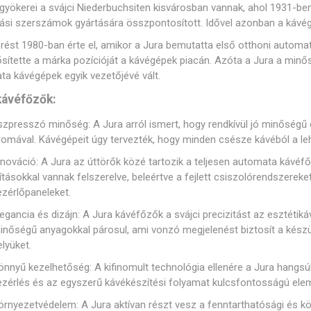
Gastro
Jura
Lavazza
Durgol
gyökerei a svájci Niederbuchsiten kisvárosban vannak, ahol 1931-ben a
Professional
tási szerszámok gyártására összpontosított. Idővel azonban a kávég
rék és poharak
dő alkatrészek
Vezérlőgombok
Kávéscsészék
Tömíté
Egyéb
rést 1980-ban érte el, amikor a Jura bemutatta első otthoni automa
ítette a márka pozícióját a kávégépek piacán. Azóta a Jura a minősé
a kávégépek egyik vezetőjévé vált.
kávéfőzők:
szpresszó minőség: A Jura arról ismert, hogy rendkívül jó minőségű
Elektronika
Darálók
Fűtőelem
romával. Kávégépeit úgy tervezték, hogy minden csésze kávéból a leh
nnováció: A Jura az úttörők közé tartozik a teljesen automata kávéfő
jításokkal vannak felszerelve, beleértve a fejlett csiszolórendszere
ezérlőpaneleket.
legancia és dizájn: A Jura kávéfőzők a svájci precizitást az esztétik
inőségű anyagokkal párosul, ami vonzó megjelenést biztosít a kész
zölő egységek
Tömlők és csatlakozók
Csavaro
elyüket.
önnyű kezelhetőség: A kifinomult technológia ellenére a Jura hangsú
ezérlés és az egyszerű kávékészítési folyamat kulcsfontosságú ele
örnyezetvédelem: A Jura aktívan részt vesz a fenntarthatósági és k