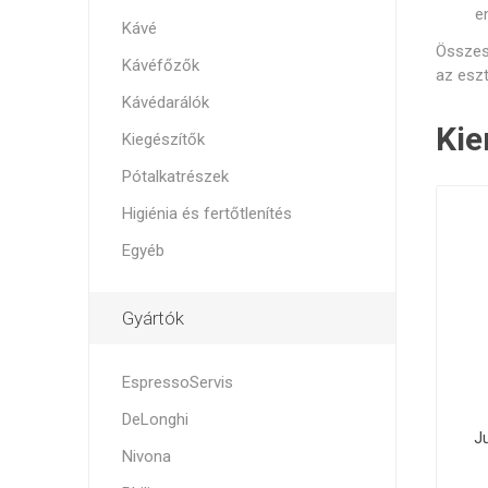
e
Kávé
Szele
Összes
Kávéfőzők
az eszt
Kávédarálók
Kie
Kiegészítők
Pótalkatrészek
Higiénia és fertőtlenítés
Egyéb
Gyártók
EspressoServis
DeLonghi
Ju
Nivona