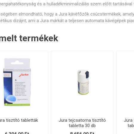
nergiahatékonyság és a hulladékminimalizálás szem előtt tartásával 
pek és kapcsolók
Karbantartó készletek
Egyéb p
ségében elmondható, hogy a Jura kávéfőzők csúcstermékek, amelyek 
étikus dizájnt, ami a Jura márkát a teljesen automata kávégépek pia
melt termékek
ra tisztító tabletták
Jura tejcsatorna tisztító
Jura 
tabletta 30 db
tab