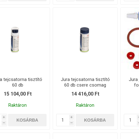
a tejcsatorna tisztító
Jura tejcsatorna tisztító
Jura 
60 db
60 db csere csomag
fo
15 104,00 Ft
14 416,00 Ft
Raktáron
Raktáron
i
i
h
h