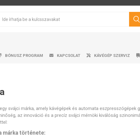
BÓNUSZ PROGRAM
KAPCSOLAT
KÁVÉGÉP SZERVIZ
a
sen pörkölt kávé
mata kávéfőzők
ro professional
űtőszekrény
Víztartályok
Cukrok
Karos kávéfőzők
Ajándéktárgyak
Tisztítószerek
Márkás kávé
Tejhabosító
Tejhabosító
Alkalmazá
Csepeg
Ví
V
Philips
Saeco
Dr.Coffee
Siemens
ávégépekhez
 egy svájci márka, amely kávégépek és automata eszpresszógépek gy
nőség, az innováció és a precíz svájci mérnöki kiválóság szinonimája
tel:
a márka története: