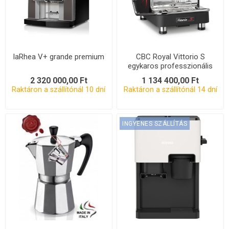
laRhea V+ grande premium
CBC Royal Vittorio S
egykaros professzionális
kávégép
2 320 000,00 Ft
1 134 400,00 Ft
Raktáron a szállítónál 10 dní
Raktáron a szállítónál 14 dní
INGYENES SZÁLLÍTÁS