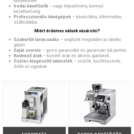
kedvelőinek.
Irodai kávéfőzők
– nagy teljesítmény, könnyű
kezelhetőség.
Professzionális kávégépek
– kávézókba, éttermekbe,
szállodákba.
Miért érdemes nálunk vásárolni?
Szakértői tanácsadás
– segítünk megtalálni az ideális
gépet.
Saját szerviz
– gyors garanciális és garancián túli javítás.
Kedvező árak
– korrekt árak és akciós ajánlatok.
Széles kiegészítő választék
– szűrők, tisztítószerek,
őrlők és egyebek.