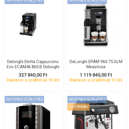
INGYENES SZÁLLÍTÁS
INGYENES SZÁLLÍTÁS
Delonghi Eletta Cappuccino
DeLonghi EPAM 960.75.GLM
Evo ECAM46.860.B Delonghi
Meastosa
Eletta Cappuccino Evo
327 840,00 Ft
1 119 840,00 Ft
ECAM46.860.B
Raktáron a szállítónál 10 dní
Raktáron a szállítónál 10 dní
INGYENES SZÁLLÍTÁS
INGYENES SZÁLLÍTÁS
ÚJDONSÁG