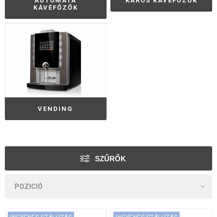
AUTOMATA
KAROS KÁVÉFŐZŐK
KÁVÉFŐZŐK
VENDING
SZŰRŐK