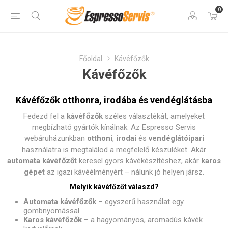
0
Főoldal
Kávéfőzők
Kávéfőzők
Kávéfőzők otthonra, irodába és vendéglátásba
Fedezd fel a
kávéfőzők
széles választékát, amelyeket
megbízható gyártók kínálnak. Az
Espresso Servis
webáruházunkban
otthoni
,
irodai
és
vendéglátóipari
használatra is megtalálod a megfelelő készüléket. Akár
automata kávéfőzőt
keresel gyors kávékészítéshez, akár
karos
gépet
az igazi kávéélményért – nálunk jó helyen jársz.
Melyik kávéfőzőt válaszd?
Automata kávéfőzők
– egyszerű használat egy
gombnyomással.
Karos kávéfőzők
– a hagyományos, aromadús kávék