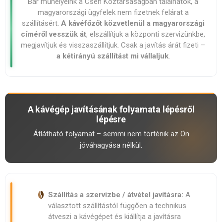
Bár műhelyeink a Cseh Köztársaságban találhatók, a
magyarországi ügyfelek nem fizetnek felárat a
szállításért.
A kávéfőzőt közvetlenül a magyarországi
címéről vesszük át
, elszállítjuk a központi szervizünkbe,
megjavítjuk és visszaszállítjuk. Csak a javítás árát fizeti –
a kétirányú szállítást mi vállaljuk
.
A kávégép javításának folyamata lépésről
lépésre
Átlátható folyamat – semmi nem történik az Ön
jóváhagyása nélkül.
Szállítás a szervizbe / átvétel javításra:
A
választott szállítástól függően a technikus
átveszi a kávégépet és kiállítja a javításra