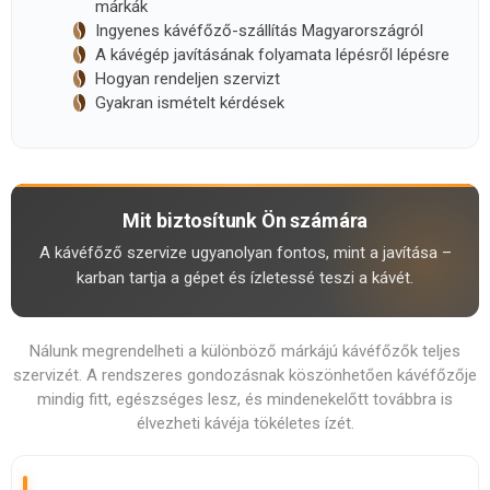
márkák
Ingyenes kávéfőző-szállítás Magyarországról
A kávégép javításának folyamata lépésről lépésre
Hogyan rendeljen szervizt
Gyakran ismételt kérdések
Mit biztosítunk Ön számára
A kávéfőző szervize ugyanolyan fontos, mint a javítása –
karban tartja a gépet és ízletessé teszi a kávét.
Nálunk megrendelheti a különböző márkájú kávéfőzők teljes
szervizét. A rendszeres gondozásnak köszönhetően kávéfőzője
mindig fitt, egészséges lesz, és mindenekelőtt továbbra is
élvezheti kávéja tökéletes ízét.