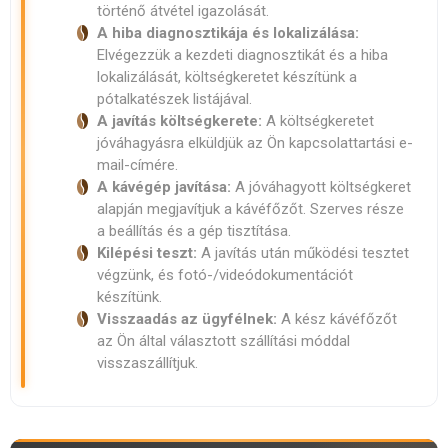
történő átvétel igazolását.
A hiba diagnoszti­kája és lokalizálása:
Elvégezzük a kezdeti diagnoszti­kát és a hiba
lokalizálását, költségkeretet készítünk a
pótalkatészek listájával.
A javítás költségkerete:
A költségkeretet
jóváhagyásra elküldjük az Ön kapcsolattartási e-
mail-címére.
A kávégép javítása:
A jóváhagyott költségkeret
alapján megjavítjuk a kávéfőzőt. Szerves része
a beállítás és a gép tisztítása.
Kilépési teszt:
A javítás után működési tesztet
végzünk, és fotó-/videódokumentációt
készítünk.
Visszaadás az ügyfélnek:
A kész kávéfőzőt
az Ön által választott szállítási móddal
visszaszállítjuk.