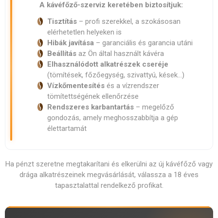
A kávéfőző-szerviz keretében biztosítjuk:
Tisztítás
– profi szerekkel, a szokásosan
elérhetetlen helyeken is
Hibák javítása
– garanciális és garancia utáni
Beállítás
az Ön által használt kávéra
Elhasználódott alkatrészek cseréje
(tömítések, főzőegység, szivattyú, kések…)
Vízkőmentesítés
és a vízrendszer
tömítettségének ellenőrzése
Rendszeres karbantartás
– megelőző
gondozás, amely meghosszabbítja a gép
élettartamát
Ha pénzt szeretne megtakarítani és elkerülni az új kávéfőző vagy
drága alkatrészeinek megvásárlását, válassza a 18 éves
tapasztalattal rendelkező profikat.