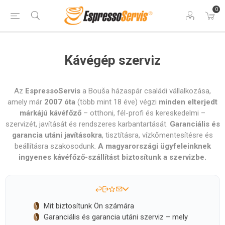
0
Kávégép szerviz
Az
EspressoServis
a Bouša házaspár családi vállalkozása,
amely már
2007 óta
(több mint 18 éve) végzi
minden elterjedt
márkájú kávéfőző
– otthoni, fél-profi és kereskedelmi –
szervizét, javítását és rendszeres karbantartását.
Garanciális és
garancia utáni javításokra
, tisztításra, vízkőmentesítésre és
beállításra szakosodunk.
A magyarországi ügyfeleinknek
ingyenes kávéfőző-szállítást biztosítunk a szervizbe.
Mit biztosítunk Ön számára
Garanciális és garancia utáni szerviz – mely