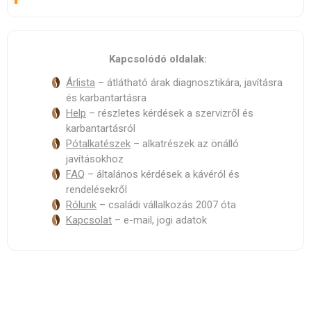
Kapcsolódó oldalak:
Árlista
– átlátható árak diagnoszti­kára, javításra
és karbantartásra
Help
– részletes kérdések a szervizről és
karbantartásról
Pótalkatészek
– alkatrészek az önálló
javításokhoz
FAQ
– általános kérdések a kávéról és
rendelésekről
Rólunk
– családi vállalkozás 2007 óta
Kapcsolat
– e-mail, jogi adatok