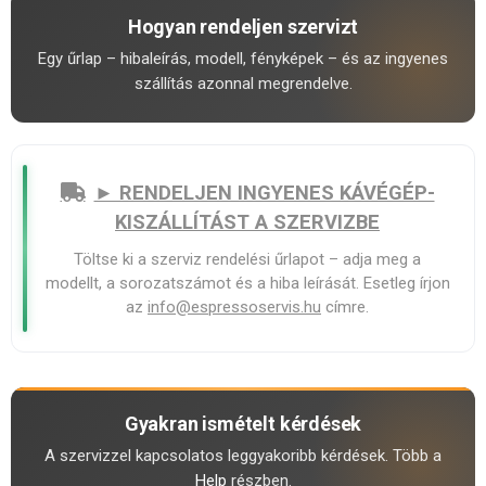
Hogyan rendeljen szervizt
Egy űrlap – hibaleírás, modell, fényképek – és az ingyenes
szállítás azonnal megrendelve.
► RENDELJEN INGYENES KÁVÉGÉP-
KISZÁLLÍTÁST A SZERVIZBE
Töltse ki a szerviz rendelési űrlapot – adja meg a
modellt, a sorozatszámot és a hiba leírását. Esetleg írjon
az
info@espressoservis.hu
címre.
Gyakran ismételt kérdések
A szervizzel kapcsolatos leggyakoribb kérdések. Több a
Help
részben.