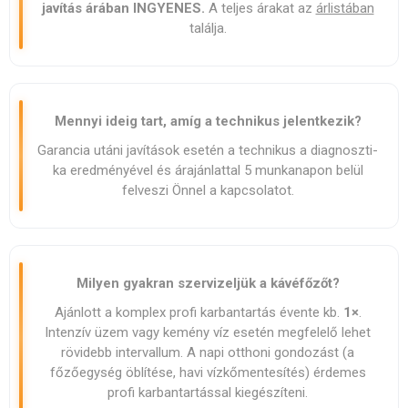
javítás árában INGYENES.
A teljes árakat az
árlistában
találja.
Mennyi ideig tart, amíg a technikus jelentkezik?
Garancia utáni javítások esetén a technikus a diagnoszti­
ka eredményével és árajánlattal 5 munkanapon belül
felveszi Önnel a kapcsolatot.
Milyen gyakran szervizeljük a kávéfőzőt?
Ajánlott a komplex profi karbantartás évente kb.
1×
.
Intenzív üzem vagy kemény víz esetén megfelelő lehet
rövidebb intervallum. A napi otthoni gondozást (a
főzőegység öblítése, havi vízkőmentesítés) érdemes
profi karbantartással kiegészíteni.