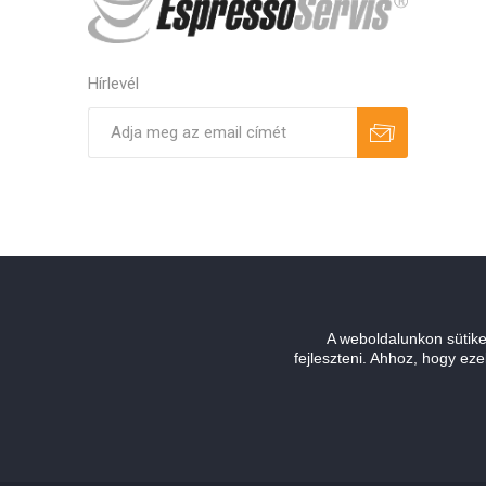
Hírlevél
Feliratkozás
Leiratkozás
A weboldalunkon sütik
fejleszteni. Ahhoz, hogy e