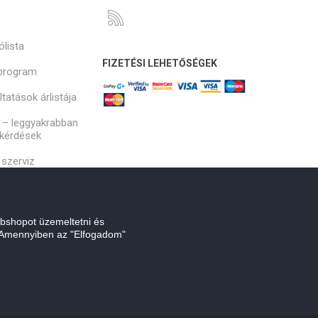
ólista
FIZETÉSI LEHETŐSÉGEK
program
tatások árlistája
 – leggyakrabban
 kérdések
szerviz
bshopot üzemeltetni és
. Amennyiben az "Elfogadom"