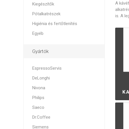
Isolda /
Catler /
KRYSTAL
A kávéf
Kiegészítők
Isofa
Sage
alkatré
Bög
Fe
Pótalkatrészek
is. A l
Higiénia és fertőtlenítés
Egyéb
Bosch
Egyéb
Gyártók
EspressoServis
DeLonghi
Nivona
K
Gő
Philips
Saeco
Dr.Coffee
Siemens