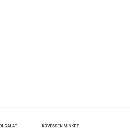
ótalkatrészek
Professzionális
emelőkaros kávéfőzők
OLGÁLAT
KÖVESSEN MINKET