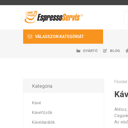
VÁLASSZON KATEGÓRIÁT
GYÁRTÓ
BLOG
Kávé
Kávéfőzők
Kávédarálók
Főoldal
Kategória
Fris
Auto
Gast
H
Kiegészítők
Káv
EspressoServis
DeLonghi
Nivona
k
Pótalkatrészek
Kávé
Ahhoz, 
Kávéfőzők
Higiénia és fertőtlenítés
Cégünkb
Az els
Kávédarálók
Egyéb