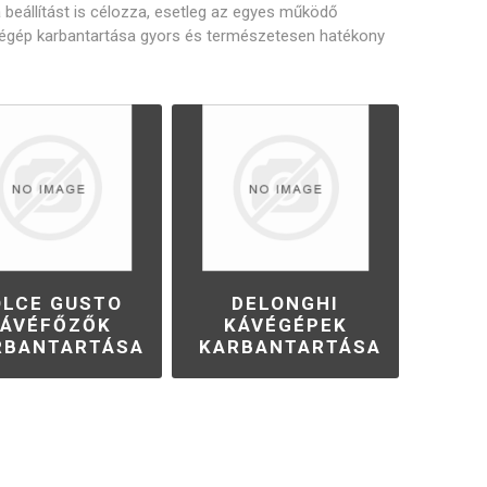
Philco
Lamart
Miele
a beállítást is célozza, esetleg az egyes működő
ávégép karbantartása gyors és természetesen hatékony
sek és sziták
 tartozékok
Kenőanyag
ek és spirálok
Szivattyúk
OLCE GUSTO
DELONGHI
ÁVÉFŐZŐK
KÁVÉGÉPEK
RBANTARTÁSA
KARBANTARTÁSA
k és konzolok
Érzékelők és biztosítékok