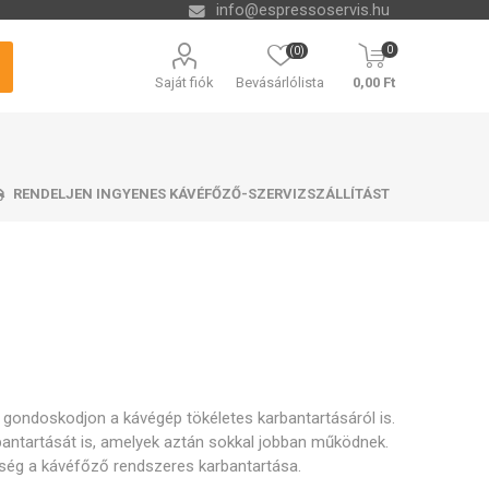
info@espressoservis.hu
0
(0)
Saját fiók
Bevásárlólista
0,00 Ft
RENDELJEN INGYENES KÁVÉFŐZŐ-SZERVIZSZÁLLÍTÁST
si technológia
tető tálcák
zszűrők
ending
Vízkőoldók és kémia
Tartályok kávézacc
Isolda
Krups
Melitta
Cleamen
számára
 gondoskodjon a kávégép tökéletes karbantartásáról is.
bantartását is, amelyek aztán sokkal jobban működnek.
őség a kávéfőző rendszeres karbantartása.