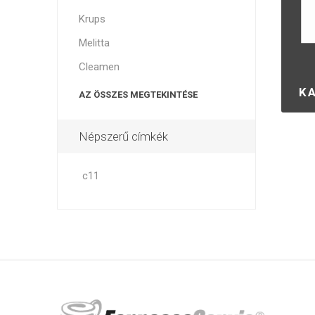
Krups
Szele
Melitta
Cleamen
K
AZ ÖSSZES MEGTEKINTÉSE
Népszerű címkék
c11