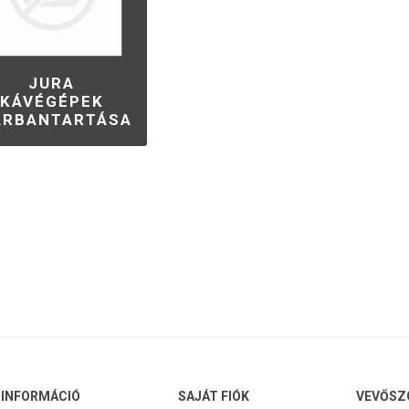
pek és kapcsolók
Karbantartó készletek
Egyéb p
JURA
KÁVÉGÉPEK
ARBANTARTÁSA
INFORMÁCIÓ
SAJÁT FIÓK
VEVŐSZ