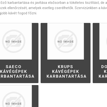
Gastro
Jura
Lavazza
Durgol
őző karbantartása és javítása elsősorban a tökéletes tisztítást, de 
Professional
szek ellenőrzését, amelyek esetleg cserélhetők. Szervizünkben a k
rék és poharak
dő alkatrészek
Vezérlőgombok
Kávéscsészék
Tömíté
Egyéb
egjobb kávét fogod főzni.
Elektronika
Darálók
Fűtőelem
SAECO
KRUPS
D
KÁVÉGÉPEK
KÁVÉGÉPEK
K
ARBANTARTÁSA
KARBANTARTÁSA
KA
zölő egységek
Tömlők és csatlakozók
Csavaro