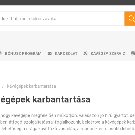
BÓNUSZ PROGRAM
KAPCSOLAT
KÁVÉGÉP SZERVIZ
Kávégépek karbantartása
sen pörkölt kávé
mata kávéfőzők
ro professional
űtőszekrény
Víztartályok
Cukrok
Karos kávéfőzők
Ajándéktárgyak
Tisztítószerek
Márkás kávé
Tejhabosító
Tejhabosító
Alkalmazá
Csepeg
Ví
V
égépek karbantartása
Philips
Saeco
Dr.Coffee
Siemens
ávégépekhez
hogy kávégépe megfelelően működjön, válasszon jó hírű gyártót, de
en átfogó szolgáltatással foglalkozunk, beleértve a kávégépek kar
ő lehetőség a drága kávéfőző vásárlás, a második és olcsóbb lehet