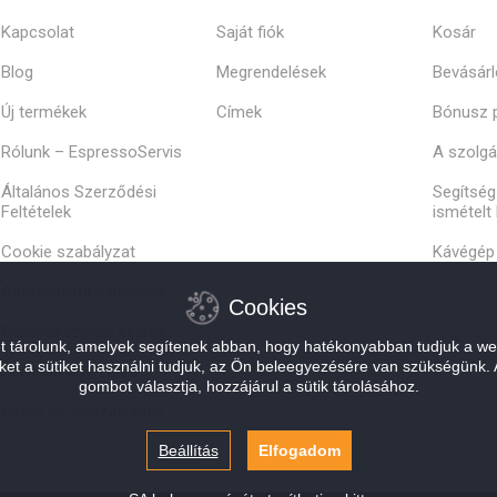
Kapcsolat
Saját fiók
Kosár
Blog
Megrendelések
Bevásárl
Új termékek
Címek
Bónusz 
Rólunk – EspressoServis
A szolgál
Általános Szerződési
Segítség
Feltételek
ismételt
Cookie szabályzat
Kávégép 
Adatvédelmi irányelvek
Cookies
Panaszkezelési eljárás
et tárolunk, amelyek segítenek abban, hogy hatékonyabban tudjuk a we
zeket a sütiket használni tudjuk, az Ön beleegyezésére van szükségünk
Szállítás és fizetés
gombot választja, hozzájárul a sütik tárolásához.
Csere és visszaküldés
Beállítás
Elfogadom