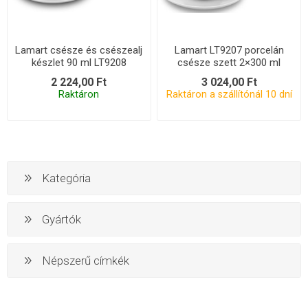
Lamart csésze és csészealj
Lamart LT9207 porcelán
készlet 90 ml LT9208
csésze szett 2×300 ml
2 224,00 Ft
3 024,00 Ft
Raktáron
Raktáron a szállítónál 10 dní
Kategória
Gyártók
Népszerű címkék