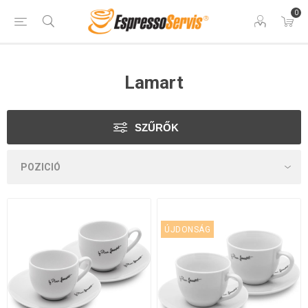
0
Lamart
SZŰRŐK
ÚJDONSÁG