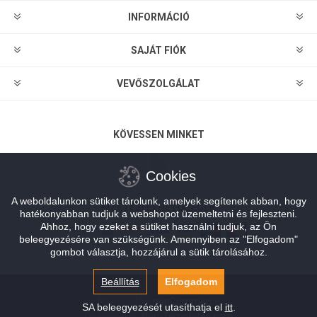
INFORMÁCIÓ
SAJÁT FIÓK
VEVŐSZOLGÁLAT
KÖVESSEN MINKET
Cookies
A weboldalunkon sütiket tárolunk, amelyek segítenek abban, hogy
FIZETÉSI LEHETŐSÉGEK
hatékonyabban tudjuk a webshopot üzemeltetni és fejleszteni.
Ahhoz, hogy ezeket a sütiket használni tudjuk, az Ön
beleegyezésére van szükségünk. Amennyiben az "Elfogadom"
gombot választja, hozzájárul a sütik tárolásához.
Beállítás
Elfogadom
Powered by
nopCommerce
SA beleegyezését utasíthatja el
itt
.
Designed by
Nop-Templates.com