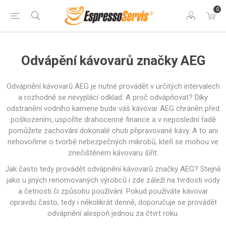
0
Odvápění kávovarů značky AEG
Odvápnění kávovarů AEG je nutné provádět v určitých intervalech
a rozhodně se nevyplácí odklad. A proč odvápňovat? Díky
odstranění vodního kamene bude váš kávovar AEG chráněn před
poškozením, uspoříte drahocenné finance a v neposlední řadě
pomůžete zachování dokonalé chuti připravované kávy. A to ani
nehovoříme o tvorbě nebezpečných mikrobů, kteří se mohou ve
znečištěném kávovaru šířit.
Jak často tedy provádět odvápnění kávovarů značky AEG? Stejně
jako u jiných renomovaných výrobců i zde záleží na tvrdosti vody
a četnosti či způsobu používání. Pokud používáte kávovar
opravdu často, tedy i několikrát denně, doporučuje se provádět
odvápnění alespoň jednou za čtvrt roku.