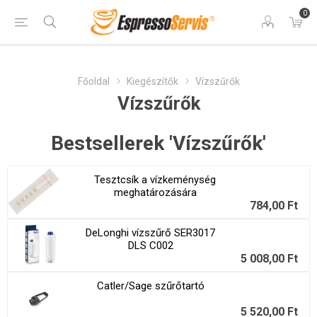
0
Főoldal
Kiegészítők
Vízszűrők
Vízszűrők
Bestsellerek 'Vízszűrők'
Tesztcsík a vízkeménység
meghatározására
784,00 Ft
DeLonghi vízszűrő SER3017
DLS C002
5 008,00 Ft
Catler/Sage szűrőtartó
5 520,00 Ft