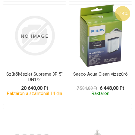
- 14%
Szűrőkészlet Supreme 3P 5"
Saeco Aqua Clean vízszűrő
DN1/2
20 640,00 Ft
6 448,00 Ft
7 504,00 Ft
Raktáron a szállítónál 14 dní
Raktáron