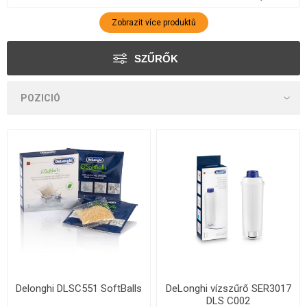
Zobrazit více produktů
SZŰRŐK
Delonghi DLSC551 SoftBalls
DeLonghi vízszűrő SER3017
DLS C002