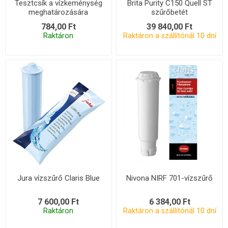
Tesztcsík a vízkeménység
Brita Purity C150 Quell ST
meghatározására
szűrőbetét
784,00 Ft
39 840,00 Ft
Raktáron
Raktáron a szállítónál 10 dní
Jura vízszűrő Claris Blue
Nivona NIRF 701-vízszűrő
7 600,00 Ft
6 384,00 Ft
Raktáron
Raktáron a szállítónál 10 dní