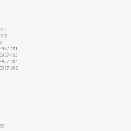
1
2
0
-101
-102
02
 E957-101
 E957-103
 E957-204
 E957-305
102