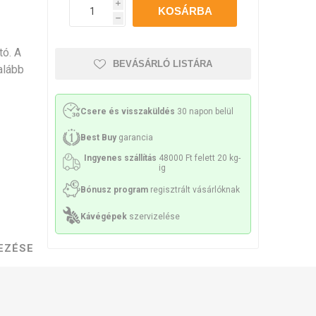
Philco
Lamart
Miele
i
h
sek és sziták
 tartozékok
Kenőanyag
tó. A
BEVÁSÁRLÓ LISTÁRA
alább
Csere és visszaküldés
30 napon belül
ek és spirálok
Szivattyúk
Best Buy
garancia
Ingyenes szállítás
48000 Ft felett 20 kg-
ig
Bónusz program
regisztrált vásárlóknak
Kávégépek
szervizelése
k és konzolok
Érzékelők és biztosítékok
EZÉSE