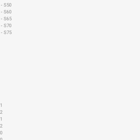
 - S50
 - S60
 - S65
 - S70
 - S75
01
02
01
02
00
00