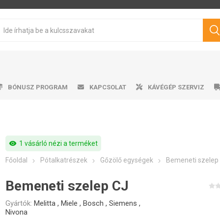
BÓNUSZ PROGRAM
KAPCSOLAT
KÁVÉGÉP SZERVIZ
visibility
1 vásárló nézi a terméket
sen pörkölt kávé
mata kávéfőzők
ro professional
űtőszekrény
Víztartályok
Cukrok
Karos kávéfőzők
Ajándéktárgyak
Tisztítószerek
Márkás kávé
Tejhabosító
Tejhabosító
Alkalmazá
Csepeg
Ví
V
Főoldal
Pótalkatrészek
Gőzölő egységek
Bemeneti szelep
Philips
Saeco
Dr.Coffee
Siemens
ávégépekhez
Bemeneti szelep CJ
Gyártók:
Melitta
,
Miele
,
Bosch
,
Siemens
,
Nivona