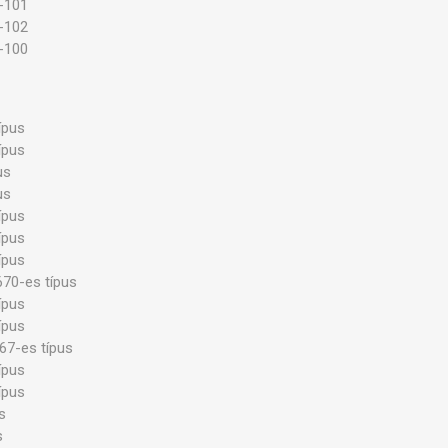
-101
-102
-100
ípus
ípus
us
us
ípus
ípus
ípus
670-es típus
ípus
ípus
667-es típus
ípus
ípus
s
s