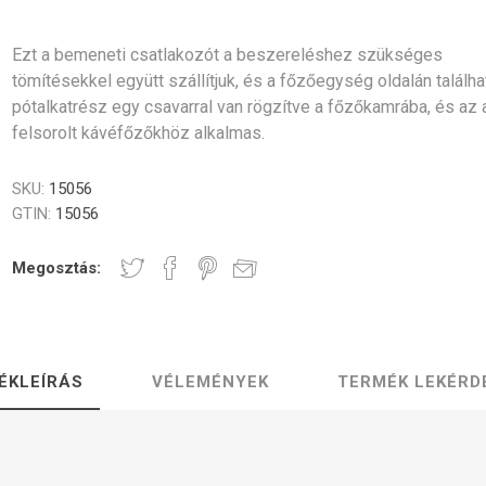
Gastro
Jura
Lavazza
Durgol
Professional
rék és poharak
dő alkatrészek
Vezérlőgombok
Kávéscsészék
Tömíté
Egyéb
Ezt a bemeneti csatlakozót a beszereléshez szükséges
tömítésekkel együtt szállítjuk, és a főzőegység oldalán találha
pótalkatrész egy csavarral van rögzítve a főzőkamrába, és az 
felsorolt kávéfőzőkhöz alkalmas.
SKU:
15056
Elektronika
Darálók
Fűtőelem
GTIN:
15056
Megosztás:
zölő egységek
Tömlők és csatlakozók
Csavaro
ÉKLEÍRÁS
VÉLEMÉNYEK
TERMÉK LEKÉRD