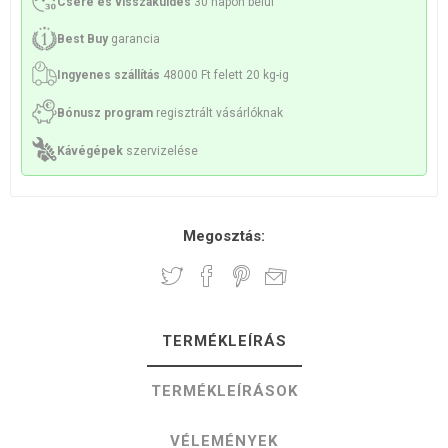
Csere és visszaküldés
30 napon belül
Best Buy
garancia
Ingyenes szállítás
48000 Ft felett 20 kg-ig
Bónusz program
regisztrált vásárlóknak
Kávégépek
szervizelése
Megosztás:
TERMÉKLEÍRÁS
TERMÉKLEÍRÁSOK
VÉLEMÉNYEK