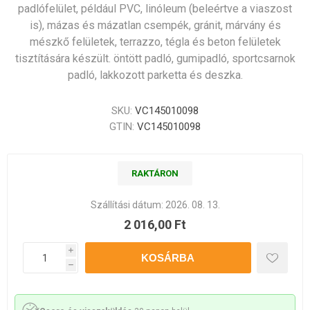
padlófelület, például PVC, linóleum (beleértve a viaszost
is), mázas és mázatlan csempék, gránit, márvány és
mészkő felületek, terrazzo, tégla és beton felületek
tisztítására készült. öntött padló, gumipadló, sportcsarnok
padló, lakkozott parketta és deszka.
SKU:
VC145010098
GTIN:
VC145010098
RAKTÁRON
Szállítási dátum:
2026. 08. 13.
2 016,00 Ft
i
h