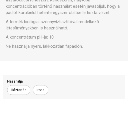
tisztítókocsi rendszert. Rendszeres, nagyobb
koncentrációban történő használat esetén javasoljuk, hogy a
padlót körülbelül hetente egyszer öblítse le tiszta vízzel.
A termék biológiai szennyvíztisztítóval rendelkező
létesítményekben is használható.
A koncentrátum pH-ja: 10
Ne használja nyers, lakkozatlan fapadlón.
Használja
Háztartás
Iroda