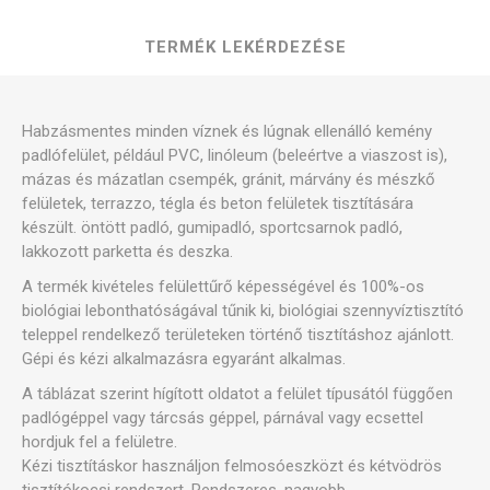
TERMÉK LEKÉRDEZÉSE
Habzásmentes minden víznek és lúgnak ellenálló kemény
padlófelület, például PVC, linóleum (beleértve a viaszost is),
mázas és mázatlan csempék, gránit, márvány és mészkő
felületek, terrazzo, tégla és beton felületek tisztítására
készült. öntött padló, gumipadló, sportcsarnok padló,
lakkozott parketta és deszka.
A termék kivételes felülettűrő képességével és 100%-os
biológiai lebonthatóságával tűnik ki, biológiai szennyvíztisztító
teleppel rendelkező területeken történő tisztításhoz ajánlott.
Gépi és kézi alkalmazásra egyaránt alkalmas.
A táblázat szerint hígított oldatot a felület típusától függően
padlógéppel vagy tárcsás géppel, párnával vagy ecsettel
hordjuk fel a felületre.
Kézi tisztításkor használjon felmosóeszközt és kétvödrös