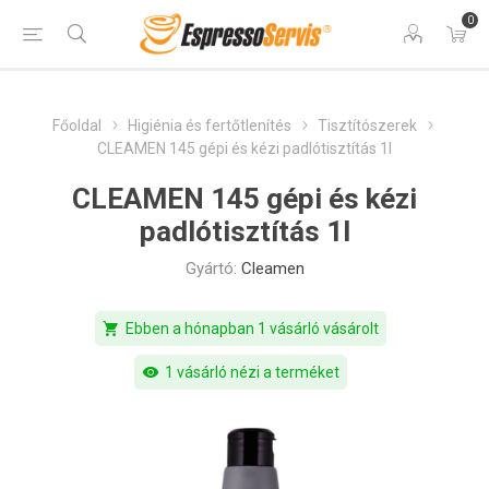
0
Főoldal
Higiénia és fertőtlenítés
Tisztítószerek
CLEAMEN 145 gépi és kézi padlótisztítás 1l
CLEAMEN 145 gépi és kézi
padlótisztítás 1l
Gyártó:
Cleamen
shopping_cart
Ebben a hónapban 1 vásárló vásárolt
visibility
1 vásárló nézi a terméket