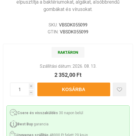
elpusztítja a baktériumokat, algákat, alsóbbrendű
gombákat és vírusokat.
SKU:
VBSDK055099
GTIN:
VBSDK055099
RAKTÁRON
Szállítási dátum:
2026. 08. 13.
2 352,00 Ft
i
h
Csere és visszaküldés
30 napon belül
Best Buy
garancia
Ingyenes szállítás
48000 Ft felett 20 kg-ig