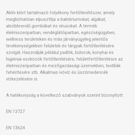
Aktív klórt tartalmazó folyékony fertőtlenítőszer, amely
megbízhatóan elpusztítja a baktériumokat, algákat,
alsóbbrendű gombákat és vírusokat. A termék
élelmiszeriparban, vendéglátóiparban, egészségügyben,
wellness területeken és más járványügyileg jelentős
tevékenységekben felületek és tárgyak fertőtlenítésére
szolgál. Használják például padlók, bútorok, konyhai és
higiéniai eszközök fertőtlenítésére, felületfertőtlenítésre az
élelmiszeriparban és mezőgazdasági üzemekben, textíliák
fehérítésére stb. Alkalmas ivóvíz és úszómedencék
vízkezelésére is.
A hatékonyság a következő szabványok szerint bizonyított:
EN 13727
EN 13624