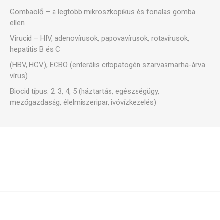
Gombaölő – a legtöbb mikroszkopikus és fonalas gomba
ellen
Virucid – HIV, adenovírusok, papovavírusok, rotavírusok,
hepatitis B és C
(HBV, HCV), ECBO (enterális citopatogén szarvasmarha-árva
vírus)
Biocid típus: 2, 3, 4, 5 (háztartás, egészségügy,
mezőgazdaság, élelmiszeripar, ivóvízkezelés)