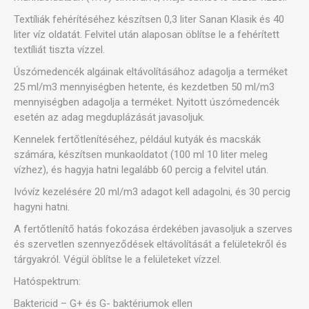
Textíliák fehérítéséhez készítsen 0,3 liter Sanan Klasik és 40
liter víz oldatát. Felvitel után alaposan öblítse le a fehérített
textíliát tiszta vízzel.
Úszómedencék algáinak eltávolításához adagolja a terméket
25 ml/m3 mennyiségben hetente, és kezdetben 50 ml/m3
mennyiségben adagolja a terméket. Nyitott úszómedencék
esetén az adag megduplázását javasoljuk.
Kennelek fertőtlenítéséhez, például kutyák és macskák
számára, készítsen munkaoldatot (100 ml 10 liter meleg
vízhez), és hagyja hatni legalább 60 percig a felvitel után.
Ivóvíz kezelésére 20 ml/m3 adagot kell adagolni, és 30 percig
hagyni hatni.
A fertőtlenítő hatás fokozása érdekében javasoljuk a szerves
és szervetlen szennyeződések eltávolítását a felületekről és
tárgyakról. Végül öblítse le a felületeket vízzel.
Hatóspektrum:
Baktericid – G+ és G- baktériumok ellen