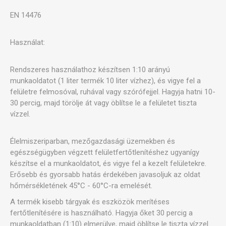
EN 14476
Használat:
Rendszeres használathoz készítsen 1:10 arányú
munkaoldatot (1 liter termék 10 liter vízhez), és vigye fel a
felületre felmosóval, ruhával vagy szórófejjel. Hagyja hatni 10-
30 percig, majd törölje át vagy öblítse le a felületet tiszta
vízzel.
Élelmiszeriparban, mezőgazdasági üzemekben és
egészségügyben végzett felületfertőtlenítéshez ugyanígy
készítse el a munkaoldatot, és vigye fel a kezelt felületekre.
Erősebb és gyorsabb hatás érdekében javasoljuk az oldat
hőmérsékletének 45°C - 60°C-ra emelését.
A termék kisebb tárgyak és eszközök merítéses
fertőtlenítésére is használható. Hagyja őket 30 percig a
munkaoldatban (1:10) elmerülve, majd öblítse le tiszta vízzel.