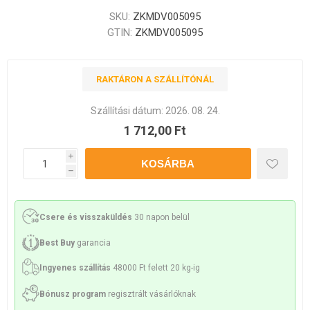
SKU:
ZKMDV005095
GTIN:
ZKMDV005095
RAKTÁRON A SZÁLLÍTÓNÁL
Szállítási dátum:
2026. 08. 24.
1 712,00 Ft
i
h
Csere és visszaküldés
30 napon belül
Best Buy
garancia
Ingyenes szállítás
48000 Ft felett 20 kg-ig
Bónusz program
regisztrált vásárlóknak