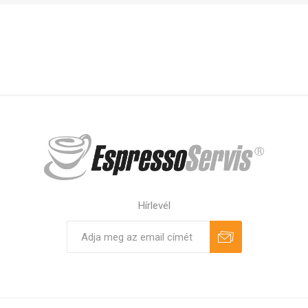
Hírlevél
Feliratkozás
Leiratkozás