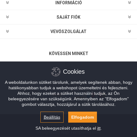
INFORMÁCIÓ
SAJÁT FIÓK
VEVŐSZOLGÁLAT
KÖVESSEN MINKET
Cookies
A weboldalunkon sütiket tárolunk, amelyek segítenek abban, hogy
FIZETÉSI LEHETŐSÉGEK
hatékonyabban tudjuk a webshopot üzemeltetni és fejleszteni.
Ahhoz, hogy ezeket a sütiket használni tudjuk, az Ön
beleegyezésére van szükségünk. Amennyiben az "Elfogadom"
gombot választja, hozzájárul a sütik tárolásához.
Beállítás
Elfogadom
Powered by
nopCommerce
SA beleegyezését utasíthatja el
itt
.
Designed by
Nop-Templates.com