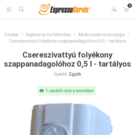
0
Főoldal
Higiénia és fertőtlenítés
Alkalmazási technológia
Csereszivattyú folyékony szappanadagolóhoz 0,5 l - tartályos
Csereszivattyú folyékony
szappanadagolóhoz 0,5 l - tartályos
Gyártó:
Egyéb
visibility
1 vásárló nézi a terméket