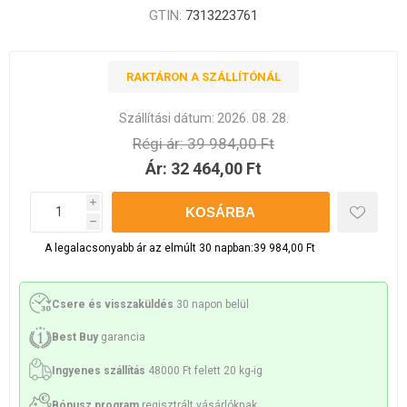
GTIN:
7313223761
RAKTÁRON A SZÁLLÍTÓNÁL
Szállítási dátum:
2026. 08. 28.
Régi ár:
39 984,00 Ft
Ár:
32 464,00 Ft
i
h
A legalacsonyabb ár az elmúlt 30 napban:39 984,00 Ft
Csere és visszaküldés
30 napon belül
Best Buy
garancia
Ingyenes szállítás
48000 Ft felett 20 kg-ig
Bónusz program
regisztrált vásárlóknak