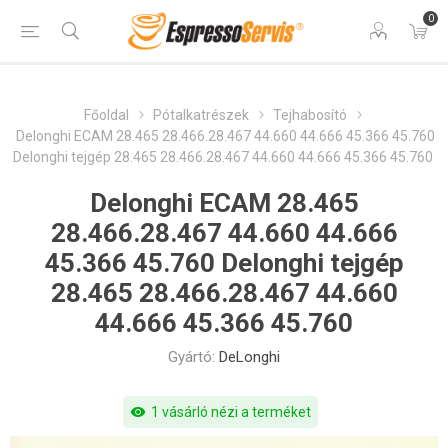
0
Főoldal
Pótalkatrészek
Tejhabosító
Delonghi ECAM 28.465 28.466.28.467 44.660 44.666 45.366 45.760
Delonghi tejgép 28.465 28.466.28.467 44.660 44.666 45.366 45.760
Delonghi ECAM 28.465
28.466.28.467 44.660 44.666
45.366 45.760 Delonghi tejgép
28.465 28.466.28.467 44.660
44.666 45.366 45.760
Gyártó:
DeLonghi
visibility
1 vásárló nézi a terméket