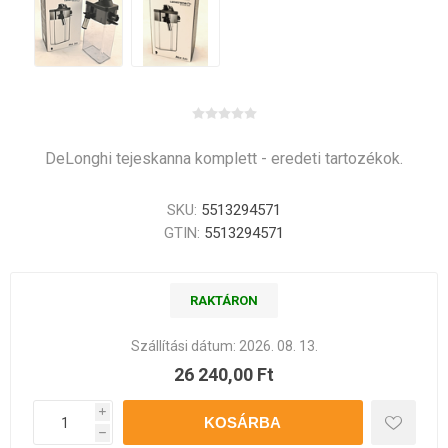
DeLonghi tejeskanna komplett - eredeti tartozékok.
SKU:
5513294571
GTIN:
5513294571
RAKTÁRON
Szállítási dátum:
2026. 08. 13.
26 240,00 Ft
i
h