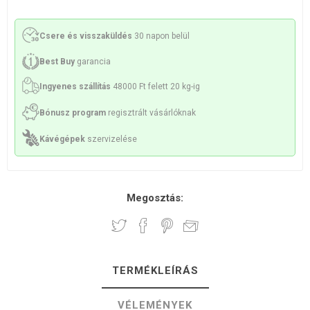
Csere és visszaküldés
30 napon belül
Best Buy
garancia
Ingyenes szállítás
48000 Ft felett 20 kg-ig
Bónusz program
regisztrált vásárlóknak
Kávégépek
szervizelése
Megosztás:
TERMÉKLEÍRÁS
VÉLEMÉNYEK