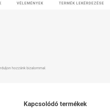
K
VÉLEMÉNYEK
TERMÉK LEKÉRDEZÉSE
pek és kapcsolók
Karbantartó készletek
Egyéb p
orduljon hozzánk bizalommal.
Kapcsolódó termékek