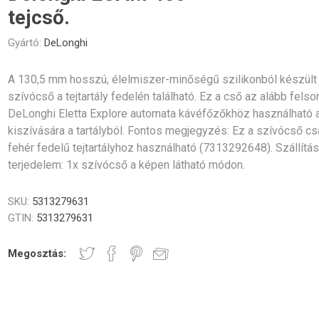
Gastro
Jura
Lavazza
Durgol
tejcső.
Professional
rék és poharak
dő alkatrészek
Vezérlőgombok
Kávéscsészék
Tömíté
Egyéb
Gyártó:
DeLonghi
A 130,5 mm hosszú, élelmiszer-minőségű szilikonból készült
szívócső a tejtartály fedelén található. Ez a cső az alább felsor
DeLonghi Eletta Explore automata kávéfőzőkhöz használható a
kiszívására a tartályból. Fontos megjegyzés: Ez a szívócső cs
Elektronika
Darálók
Fűtőelem
fehér fedelű tejtartályhoz használható (7313292648). Szállítás
terjedelem: 1x szívócső a képen látható módon.
SKU:
5313279631
GTIN:
5313279631
zölő egységek
Tömlők és csatlakozók
Csavaro
Megosztás: