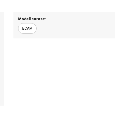
ótalkatrészek
Professzionális
emelőkaros kávéfőzők
Modell sorozat
ECAM