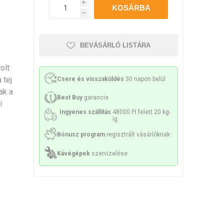
Philco
Lamart
Miele
i
h
sek és sziták
 tartozékok
Kenőanyag
BEVÁSÁRLÓ LISTÁRA
olt
 tej
Csere és visszaküldés
30 napon belül
ak a
ek és spirálok
Szivattyúk
Best Buy
garancia
i
Ingyenes szállítás
48000 Ft felett 20 kg-
ig
Bónusz program
regisztrált vásárlóknak
Kávégépek
szervizelése
k és konzolok
Érzékelők és biztosítékok