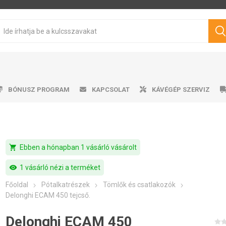
BÓNUSZ PROGRAM
KAPCSOLAT
KÁVÉGÉP SZERVIZ
shopping_cart
Ebben a hónapban 1 vásárló vásárolt
sen pörkölt kávé
mata kávéfőzők
ro professional
űtőszekrény
Víztartályok
Cukrok
Karos kávéfőzők
Ajándéktárgyak
Tisztítószerek
Márkás kávé
Tejhabosító
Tejhabosító
Alkalmazá
Csepeg
Ví
V
Philips
Saeco
Dr.Coffee
Siemens
ávégépekhez
visibility
1 vásárló nézi a terméket
Főoldal
Pótalkatrészek
Tömlők és csatlakozók
Delonghi ECAM 450 tejcső.
Delonghi ECAM 450