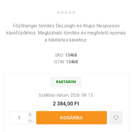
Főzőhenger tömítés DeLonghi és Krups Nespresso
kávéfőzőkhöz. Megbízható tömítés és megfelelő nyomás
a tökéletes kávéhoz.
SKU:
15468
GTIN:
15468
RAKTÁRON
Szállítási dátum:
2026. 08. 13.
2 384,00 Ft
i
h