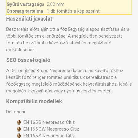
Gyűrű vastagsága
2,62 mm
Csomag tartalma
1 db tömítés a kép szerint
Használati javaslat
Beszerelés előtt ajánlott a főzőegység alapos tisztítása és a
többi tömítőelem ellenőrzése. A megfelelően behelyezett
tömítés hozzájárul a kávéfőző stabil és megbízható
működéséhez.
SEO összefoglaló
A DeLonghi és Krups Nespresso kapszulás kávéfőzőkhöz
készült főzőhenger tömítés praktikus cserealkatrész a
főzőegység megfelelő működésének helyreállításához. Ideális
megoldás vízszivárgás vagy nyomásvesztés esetén.
Kompatibilis modellek
DeLonghi
EN 165.B Nespresso Citiz
EN 165.CW Nespresso Citiz
EN 165.S Nespresso Citiz