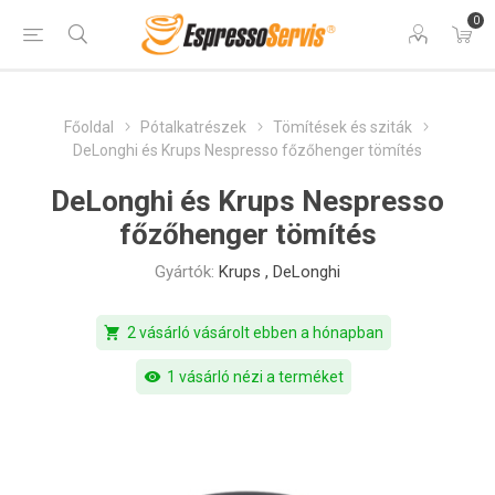
0
Főoldal
Pótalkatrészek
Tömítések és sziták
DeLonghi és Krups Nespresso főzőhenger tömítés
DeLonghi és Krups Nespresso
főzőhenger tömítés
Gyártók:
Krups
,
DeLonghi
shopping_cart
2 vásárló vásárolt ebben a hónapban
visibility
1 vásárló nézi a terméket