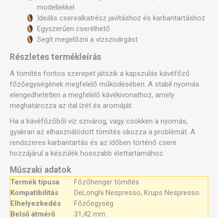
modellekkel
Ideális cserealkatrész javításhoz és karbantartáshoz
Egyszerűen cserélhető
Segít megelőzni a vízszivárgást
Részletes termékleírás
A tömítés fontos szerepet játszik a kapszulás kávéfőző
főzőegységének megfelelő működésében. A stabil nyomás
elengedhetetlen a megfelelő kávékivonathoz, amely
meghatározza az ital ízét és aromáját.
Ha a kávéfőzőből víz szivárog, vagy csökken a nyomás,
gyakran az elhasználódott tömítés okozza a problémát. A
rendszeres karbantartás és az időben történő csere
hozzájárul a készülék hosszabb élettartamához.
Műszaki adatok
Termék típusa
Főzőhenger tömítés
Kompatibilitás
DeLonghi Nespresso, Krups Nespresso
Elhelyezkedés
Főzőegység
Belső átmérő
31,42 mm