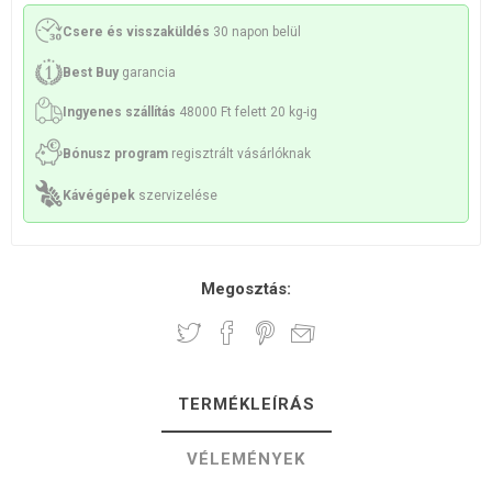
Csere és visszaküldés
30 napon belül
Best Buy
garancia
Ingyenes szállítás
48000 Ft felett 20 kg-ig
Bónusz program
regisztrált vásárlóknak
Kávégépek
szervizelése
Megosztás:
TERMÉKLEÍRÁS
VÉLEMÉNYEK