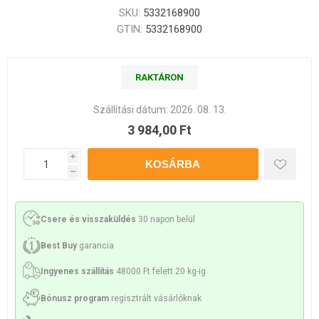
SKU:
5332168900
GTIN:
5332168900
RAKTÁRON
Szállítási dátum:
2026. 08. 13.
3 984,00 Ft
i
h
Csere és visszaküldés
30 napon belül
Best Buy
garancia
Ingyenes szállítás
48000 Ft felett 20 kg-ig
Bónusz program
regisztrált vásárlóknak