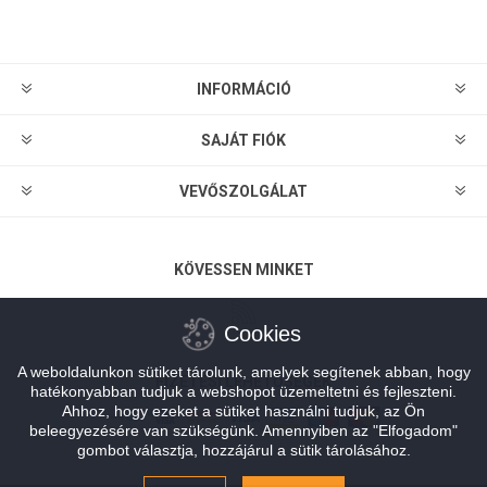
Feliratkozás
Leiratkozás
INFORMÁCIÓ
SAJÁT FIÓK
VEVŐSZOLGÁLAT
KÖVESSEN MINKET
Cookies
A weboldalunkon sütiket tárolunk, amelyek segítenek abban, hogy
FIZETÉSI LEHETŐSÉGEK
hatékonyabban tudjuk a webshopot üzemeltetni és fejleszteni.
Ahhoz, hogy ezeket a sütiket használni tudjuk, az Ön
beleegyezésére van szükségünk. Amennyiben az "Elfogadom"
gombot választja, hozzájárul a sütik tárolásához.