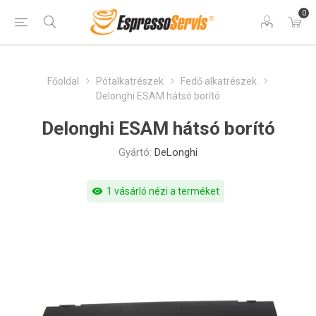
0
Főoldal
Pótalkatrészek
Fedő alkatrészek
Delonghi ESAM hátsó borító
Delonghi ESAM hátsó borító
Gyártó:
DeLonghi
visibility
1 vásárló nézi a terméket