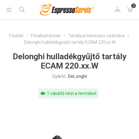
0
Főoldal
Pótalkatrészek
Tartályok kávézacc számára
Delonghi hulladékgyűjtő tartály ECAM 220.xx.W
Delonghi hulladékgyűjtő tartály
ECAM 220.xx.W
Gyártó:
DeLonghi
visibility
1 vásárló nézi a terméket