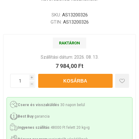
SKU:
AS13200326
GTIN:
AS13200326
RAKTÁRON
Szállítási dátum:
2026. 08. 13.
7 984,00 Ft
i
h
Csere és visszaküldés
30 napon belül
Best Buy
garancia
Ingyenes szállítás
48000 Ft felett 20 kg-ig