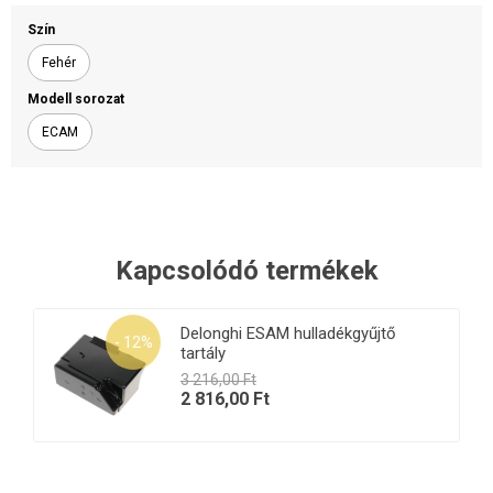
Szín
Fehér
Modell sorozat
ECAM
Kapcsolódó termékek
Delonghi ESAM hulladékgyűjtő
- 12%
tartály
3 216,00 Ft
2 816,00 Ft