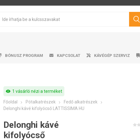
BÓNUSZ PROGRAM
KAPCSOLAT
KÁVÉGÉP SZERVIZ
visibility
1 vásárló nézi a terméket
sen pörkölt kávé
mata kávéfőzők
ro professional
űtőszekrény
Víztartályok
Cukrok
Karos kávéfőzők
Ajándéktárgyak
Tisztítószerek
Márkás kávé
Tejhabosító
Tejhabosító
Alkalmazá
Csepeg
Ví
V
Főoldal
Pótalkatrészek
Fedő alkatrészek
Philips
Saeco
Dr.Coffee
Siemens
ávégépekhez
Delonghi kávé kifolyócső LATTISSIMA HU
Delonghi kávé
kifolyócső