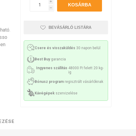
Philco
Lamart
Miele
i
h
sek és sziták
 tartozékok
Kenőanyag
BEVÁSÁRLÓ LISTÁRA
ható.
esso
pen
Csere és visszaküldés
30 napon belül
ek és spirálok
Szivattyúk
Best Buy
garancia
Ingyenes szállítás
48000 Ft felett 20 kg-
ig
Bónusz program
regisztrált vásárlóknak
Kávégépek
szervizelése
k és konzolok
Érzékelők és biztosítékok
EZÉSE