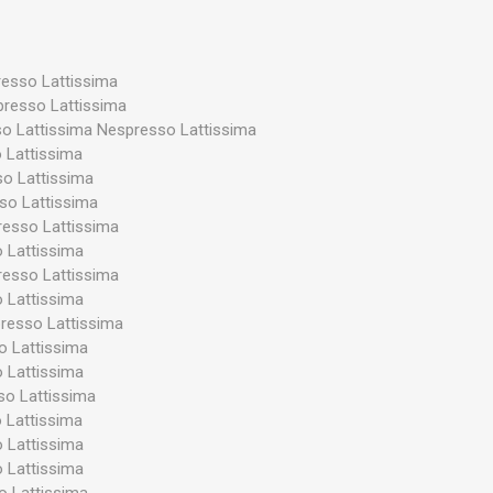
pek és kapcsolók
Karbantartó készletek
Egyéb p
resso Lattissima
presso Lattissima
o Lattissima Nespresso Lattissima
 Lattissima
o Lattissima
so Lattissima
resso Lattissima
 Lattissima
resso Lattissima
 Lattissima
resso Lattissima
 Lattissima
 Lattissima
o Lattissima
 Lattissima
 Lattissima
 Lattissima