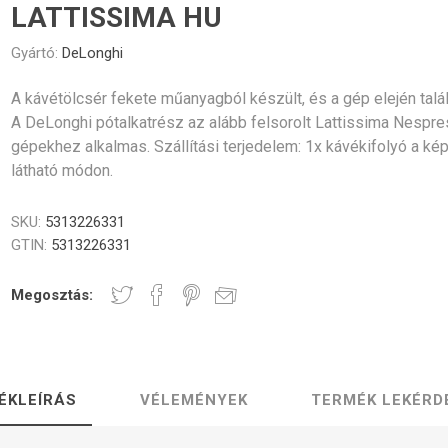
Gastro
Jura
Lavazza
Durgol
LATTISSIMA HU
Professional
rék és poharak
dő alkatrészek
Vezérlőgombok
Kávéscsészék
Tömíté
Egyéb
Gyártó:
DeLonghi
A kávétölcsér fekete műanyagból készült, és a gép elején talál
A DeLonghi pótalkatrész az alább felsorolt Lattissima Nespr
gépekhez alkalmas. Szállítási terjedelem: 1x kávékifolyó a ké
látható módon.
Elektronika
Darálók
Fűtőelem
SKU:
5313226331
GTIN:
5313226331
Megosztás:
zölő egységek
Tömlők és csatlakozók
Csavaro
ÉKLEÍRÁS
VÉLEMÉNYEK
TERMÉK LEKÉRD