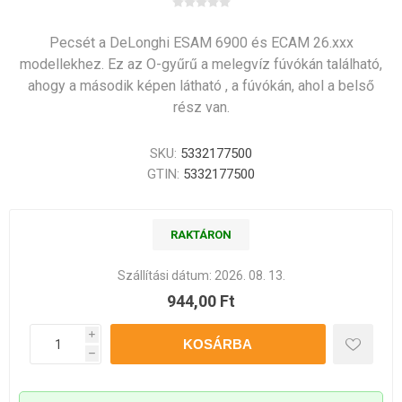
Pecsét a DeLonghi ESAM 6900 és ECAM 26.xxx
modellekhez. Ez az O-gyűrű a melegvíz fúvókán található,
ahogy a második képen látható , a fúvókán, ahol a belső
rész van.
SKU:
5332177500
GTIN:
5332177500
RAKTÁRON
Szállítási dátum:
2026. 08. 13.
944,00 Ft
i
h