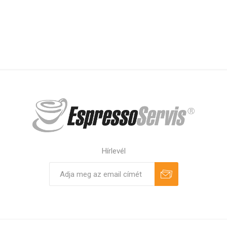
Hírlevél
Feliratkozás
Leiratkozás