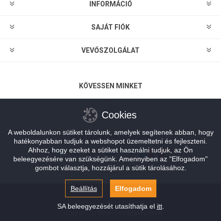
INFORMÁCIÓ
SAJÁT FIÓK
VEVŐSZOLGÁLAT
KÖVESSEN MINKET
Cookies
A weboldalunkon sütiket tárolunk, amelyek segítenek abban, hogy
FIZETÉSI LEHETŐSÉGEK
hatékonyabban tudjuk a webshopot üzemeltetni és fejleszteni.
Ahhoz, hogy ezeket a sütiket használni tudjuk, az Ön
beleegyezésére van szükségünk. Amennyiben az "Elfogadom"
gombot választja, hozzájárul a sütik tárolásához.
Beállítás
Elfogadom
Powered by
nopCommerce
SA beleegyezését utasíthatja el
itt
.
Designed by
Nop-Templates.com