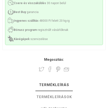
Csere és visszaküldés
30 napon belül
Best Buy
garancia
Ingyenes szállítás
48000 Ft felett 20 kg-ig
Bónusz program
regisztrált vásárlóknak
Kávégépek
szervizelése
Megosztás:
TERMÉKLEÍRÁS
TERMÉKLEÍRÁSOK