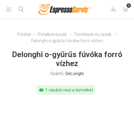
0
Főoldal
Pótalkatrészek
Tömítések és sziták
Delonghi o-gyűrűs fúvóka forró vízhez
Delonghi o-gyűrűs fúvóka forró
vízhez
Gyártó:
DeLonghi
visibility
1 vásárló nézi a terméket