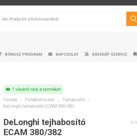
BÓNUSZ PROGRAM
KAPCSOLAT
KÁVÉGÉP SZERVIZ
visibility
1 vásárló nézi a terméket
sen pörkölt kávé
mata kávéfőzők
ro professional
űtőszekrény
Víztartályok
Cukrok
Karos kávéfőzők
Ajándéktárgyak
Tisztítószerek
Márkás kávé
Tejhabosító
Tejhabosító
Alkalmazá
Csepeg
Ví
V
Főoldal
Pótalkatrészek
Tejhabosító
Philips
Saeco
Dr.Coffee
Siemens
ávégépekhez
DeLonghi tejhabosító ECAM 380/382
DeLonghi tejhabosító
ECAM 380/382