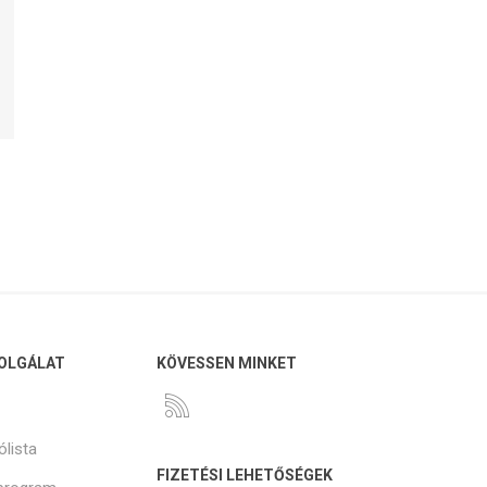
ótalkatrészek
Professzionális
emelőkaros kávéfőzők
OLGÁLAT
KÖVESSEN MINKET
ólista
FIZETÉSI LEHETŐSÉGEK