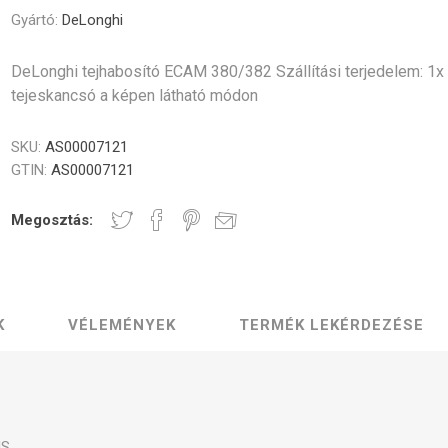
Gastro
Jura
Lavazza
Durgol
Gyártó:
DeLonghi
Professional
rék és poharak
dő alkatrészek
Vezérlőgombok
Kávéscsészék
Tömíté
Egyéb
DeLonghi tejhabosító ECAM 380/382 Szállítási terjedelem: 1x
tejeskancsó a képen látható módon
SKU:
AS00007121
GTIN:
AS00007121
Elektronika
Darálók
Fűtőelem
Megosztás:
K
VÉLEMÉNYEK
TERMÉK LEKÉRDEZÉSE
zölő egységek
Tömlők és csatlakozók
Csavaro
US