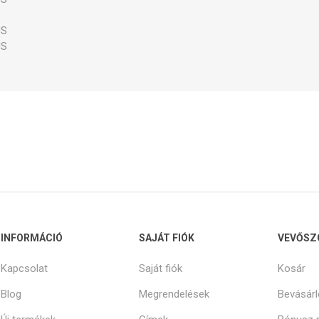
S
pek és kapcsolók
Karbantartó készletek
Egyéb p
US
US
INFORMÁCIÓ
SAJÁT FIÓK
VEVŐSZ
Kapcsolat
Saját fiók
Kosár
Blog
Megrendelések
Bevásárl