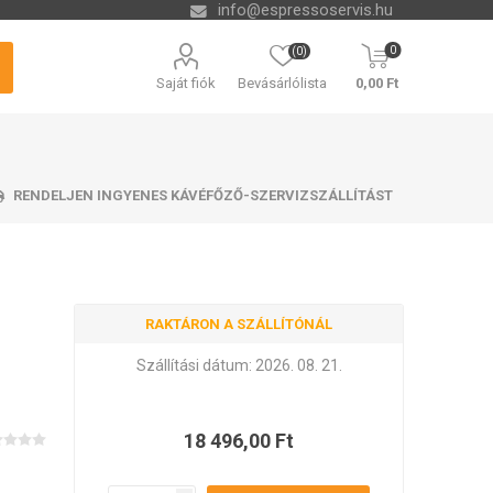
info@espressoservis.hu
0
(0)
Saját fiók
Bevásárlólista
0,00 Ft
RENDELJEN INGYENES KÁVÉFŐZŐ-SZERVIZSZÁLLÍTÁST
RAKTÁRON A SZÁLLÍTÓNÁL
si technológia
tető tálcák
zszűrők
ending
Vízkőoldók és kémia
Tartályok kávézacc
Isolda
Krups
Melitta
Cleamen
számára
Szállítási dátum:
2026. 08. 21.
18 496,00 Ft