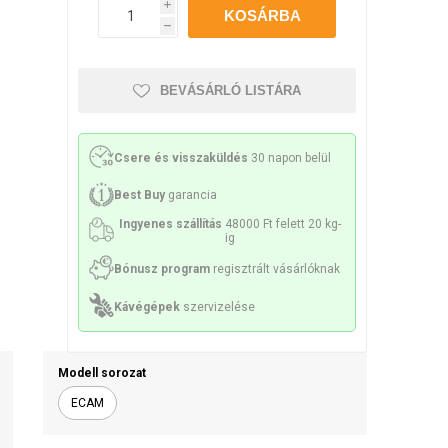
Philco
Lamart
Miele
i
h
sek és sziták
 tartozékok
Kenőanyag
BEVÁSÁRLÓ LISTÁRA
Csere és visszaküldés
30 napon belül
ek és spirálok
Szivattyúk
Best Buy
garancia
Ingyenes szállítás
48000 Ft felett 20 kg-
ig
Bónusz program
regisztrált vásárlóknak
Kávégépek
szervizelése
k és konzolok
Érzékelők és biztosítékok
Modell sorozat
ECAM