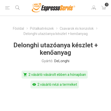
0
Főoldal
Pótalkatrészek
Csavarok és konzolok
Delonghi utazóanya készlet + kenőanyag
Delonghi utazóanya készlet +
kenőanyag
Gyártó:
DeLonghi
shopping_cart
2 vásárló vásárolt ebben a hónapban
visibility
2 vásárló nézi a terméket