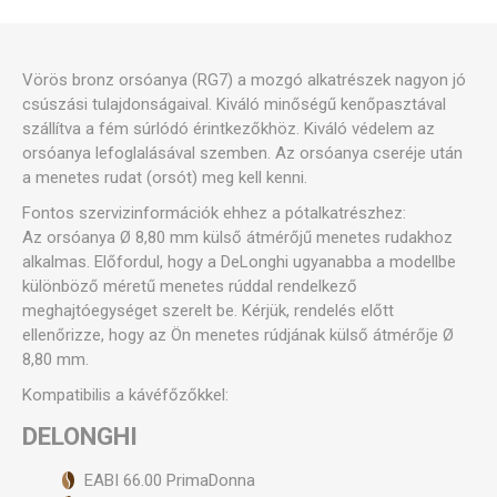
Vörös bronz orsóanya (RG7) a mozgó alkatrészek nagyon jó
csúszási tulajdonságaival. Kiváló minőségű kenőpasztával
szállítva a fém súrlódó érintkezőkhöz. Kiváló védelem az
orsóanya lefoglalásával szemben. Az orsóanya cseréje után
a menetes rudat (orsót) meg kell kenni.
Fontos szervizinformációk ehhez a pótalkatrészhez:
Az orsóanya Ø 8,80 mm külső átmérőjű menetes rudakhoz
alkalmas. Előfordul, hogy a DeLonghi ugyanabba a modellbe
különböző méretű menetes rúddal rendelkező
meghajtóegységet szerelt be. Kérjük, rendelés előtt
ellenőrizze, hogy az Ön menetes rúdjának külső átmérője Ø
8,80 mm.
Kompatibilis a kávéfőzőkkel:
DELONGHI
EABI 66.00 PrimaDonna