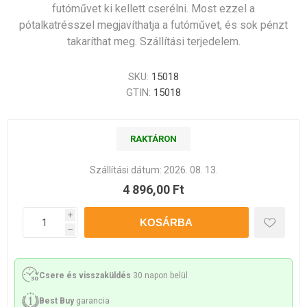
futóművet ki kellett cserélni. Most ezzel a
pótalkatrésszel megjavíthatja a futóművet, és sok pénzt
takaríthat meg. Szállítási terjedelem.
SKU:
15018
GTIN:
15018
RAKTÁRON
Szállítási dátum:
2026. 08. 13.
4 896,00 Ft
i
h
Csere és visszaküldés
30 napon belül
Best Buy
garancia