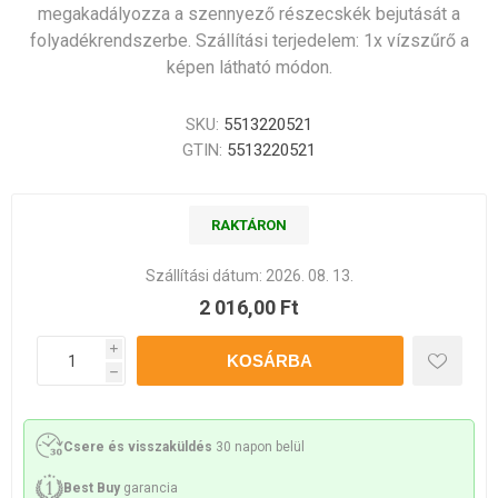
megakadályozza a szennyező részecskék bejutását a
folyadékrendszerbe. Szállítási terjedelem: 1x vízszűrő a
képen látható módon.
SKU:
5513220521
GTIN:
5513220521
RAKTÁRON
Szállítási dátum:
2026. 08. 13.
2 016,00 Ft
i
h
Csere és visszaküldés
30 napon belül
Best Buy
garancia