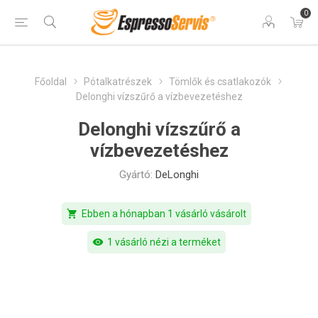
0
Főoldal
Pótalkatrészek
Tömlők és csatlakozók
Delonghi vízszűrő a vízbevezetéshez
Delonghi vízszűrő a
vízbevezetéshez
Gyártó:
DeLonghi
shopping_cart
Ebben a hónapban 1 vásárló vásárolt
visibility
1 vásárló nézi a terméket