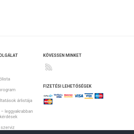
OLGÁLAT
KÖVESSEN MINKET
ólista
FIZETÉSI LEHETŐSÉGEK
program
tatások árlistája
 – leggyakrabban
 kérdések
szerviz