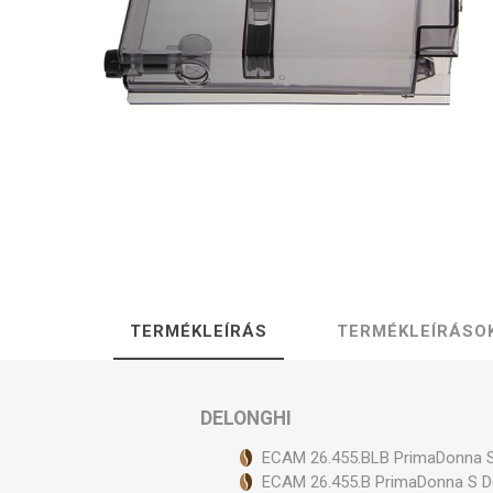
Isolda /
Catler /
KRYSTAL
Isofa
Sage
Bög
Fe
Bosch
Egyéb
TERMÉKLEÍRÁS
TERMÉKLEÍRÁSO
Gő
DELONGHI
ECAM 26.455.BLB PrimaDonna S
ECAM 26.455.B PrimaDonna S D