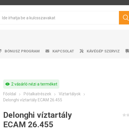
BÓNUSZ PROGRAM
KAPCSOLAT
KÁVÉGÉP SZERVIZ
visibility
2 vásárló nézi a terméket
sen pörkölt kávé
mata kávéfőzők
ro professional
űtőszekrény
Víztartályok
Cukrok
Karos kávéfőzők
Ajándéktárgyak
Tisztítószerek
Márkás kávé
Tejhabosító
Tejhabosító
Alkalmazá
Csepeg
Ví
V
Főoldal
Pótalkatrészek
Víztartályok
Philips
Saeco
Dr.Coffee
Siemens
ávégépekhez
Delonghi víztartály ECAM 26.455
Delonghi víztartály
ECAM 26.455