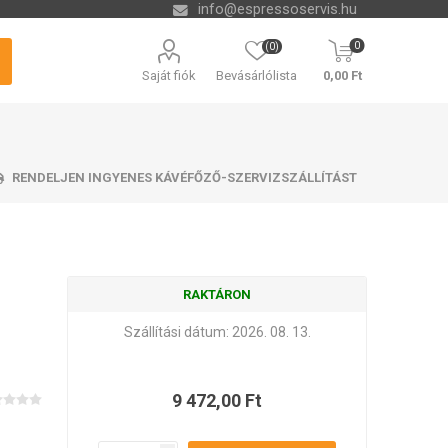
info@espressoservis.hu
0
(0)
Saját fiók
Bevásárlólista
0,00 Ft
RENDELJEN INGYENES KÁVÉFŐZŐ-SZERVIZSZÁLLÍTÁST
RAKTÁRON
si technológia
tető tálcák
zszűrők
ending
Vízkőoldók és kémia
Tartályok kávézacc
Isolda
Krups
Melitta
Cleamen
számára
Szállítási dátum:
2026. 08. 13.
9 472,00 Ft