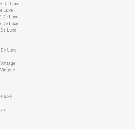
S De Luxe
e Luxe
pek és kapcsolók
Karbantartó készletek
Egyéb p
S De Luxe
S De Luxe
 De Luxe
 De Luxe
Vintage
Vintage
e luxe
Evo