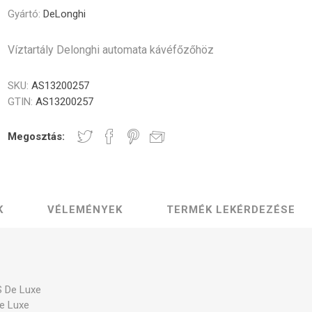
Gastro
Jura
Lavazza
Durgol
Gyártó:
DeLonghi
Professional
rék és poharak
dő alkatrészek
Vezérlőgombok
Kávéscsészék
Tömíté
Egyéb
Víztartály Delonghi automata kávéfőzőhöz
SKU:
AS13200257
GTIN:
AS13200257
Elektronika
Darálók
Fűtőelem
Megosztás:
K
VÉLEMÉNYEK
TERMÉK LEKÉRDEZÉSE
zölő egységek
Tömlők és csatlakozók
Csavaro
 De Luxe
e Luxe