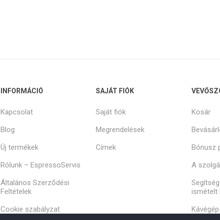
INFORMÁCIÓ
SAJÁT FIÓK
VEVŐSZ
Kapcsolat
Saját fiók
Kosár
Blog
Megrendelések
Bevásárl
Új termékek
Címek
Bónusz 
Rólunk – EspressoServis
A szolgál
Általános Szerződési
Segítség
Feltételek
ismételt
Cookie szabályzat
Kávégép 