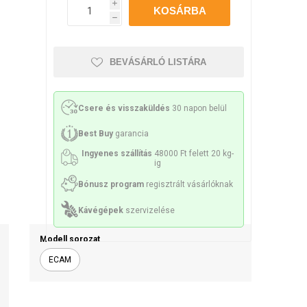
Philco
Lamart
Miele
i
h
sek és sziták
 tartozékok
Kenőanyag
BEVÁSÁRLÓ LISTÁRA
Csere és visszaküldés
30 napon belül
ek és spirálok
Szivattyúk
Best Buy
garancia
Ingyenes szállítás
48000 Ft felett 20 kg-
ig
Bónusz program
regisztrált vásárlóknak
Kávégépek
szervizelése
k és konzolok
Érzékelők és biztosítékok
Modell sorozat
ECAM