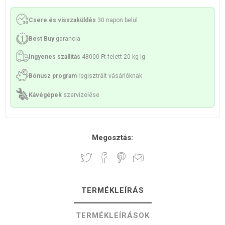
Csere és visszaküldés
30 napon belül
Best Buy
garancia
Ingyenes szállítás
48000 Ft felett 20 kg-ig
Bónusz program
regisztrált vásárlóknak
Kávégépek
szervizelése
Megosztás:
TERMÉKLEÍRÁS
TERMÉKLEÍRÁSOK