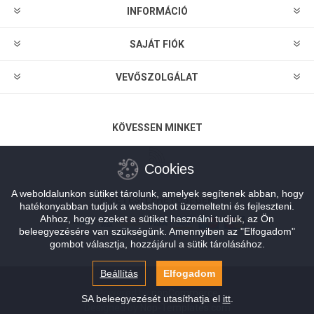
INFORMÁCIÓ
SAJÁT FIÓK
VEVŐSZOLGÁLAT
KÖVESSEN MINKET
Cookies
A weboldalunkon sütiket tárolunk, amelyek segítenek abban, hogy
FIZETÉSI LEHETŐSÉGEK
hatékonyabban tudjuk a webshopot üzemeltetni és fejleszteni.
Ahhoz, hogy ezeket a sütiket használni tudjuk, az Ön
beleegyezésére van szükségünk. Amennyiben az "Elfogadom"
gombot választja, hozzájárul a sütik tárolásához.
Beállítás
Elfogadom
Powered by
nopCommerce
SA beleegyezését utasíthatja el
itt
.
Designed by
Nop-Templates.com