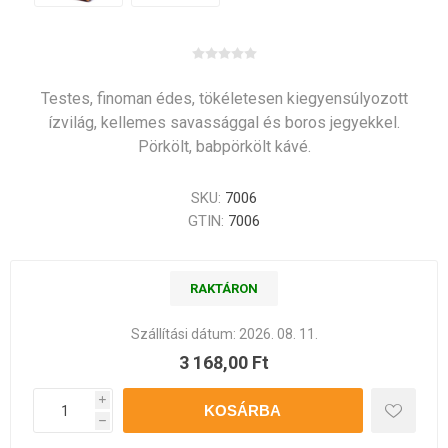
Testes, finoman édes, tökéletesen kiegyensúlyozott
ízvilág, kellemes savassággal és boros jegyekkel.
Pörkölt, babpörkölt kávé.
SKU:
7006
GTIN:
7006
RAKTÁRON
Szállítási dátum:
2026. 08. 11.
3 168,00 Ft
i
h