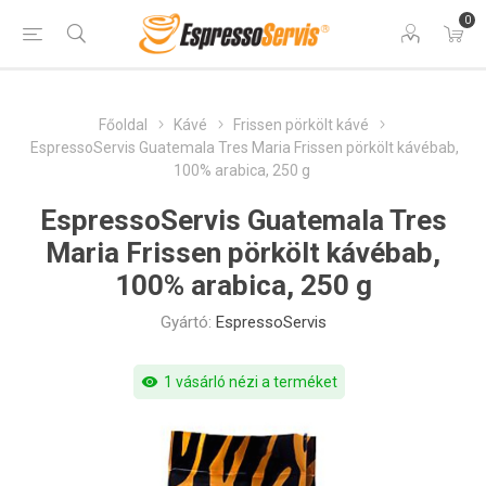
0
Főoldal
Kávé
Frissen pörkölt kávé
EspressoServis Guatemala Tres Maria Frissen pörkölt kávébab,
100% arabica, 250 g
EspressoServis Guatemala Tres
Maria Frissen pörkölt kávébab,
100% arabica, 250 g
Gyártó:
EspressoServis
visibility
1 vásárló nézi a terméket