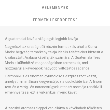
VÉLEMÉNYEK
TERMÉK LEKÉRDEZÉSE
A guatemalai kávé a világ egyik legjobb kávéja.
Nagyrészt az ország déli részén termesztik, ahol a Sierra
Madre hegység termékeny talaja ideális feltételeket biztosít a
kiválasztott Arabica kávéfajták számára. A Guatemala Tres
Maria-t különböző magasságokban termesztik, ami
hozzájárul a kávébabok nagyobb változatosságához.
Harmonikus és finoman gyümölcsös eszpresszót készít,
amelyet minimálisan kiegyensúlyoz a csokoládé íze. A finom
test és a virág- és narancsrügyek intenzív aromája rendkívüli
élménnyé teszi ezt a vulkanikus ínyenc kávét.
A zacskó aromaszeleppel van ellátva a kávébabok tökéletes