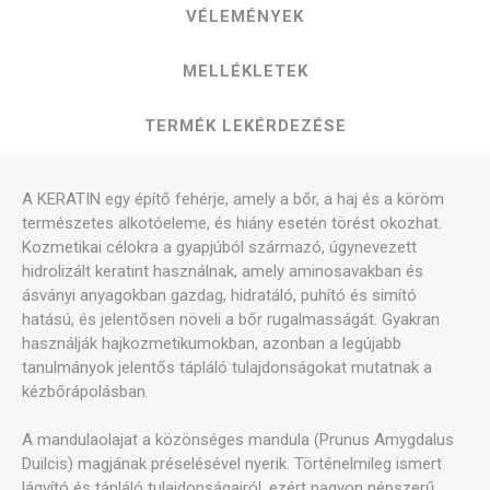
VÉLEMÉNYEK
MELLÉKLETEK
TERMÉK LEKÉRDEZÉSE
A KERATIN egy építő fehérje, amely a bőr, a haj és a köröm
természetes alkotóeleme, és hiány esetén törést okozhat.
Kozmetikai célokra a gyapjúból származó, úgynevezett
hidrolizált keratint használnak, amely aminosavakban és
ásványi anyagokban gazdag, hidratáló, puhító és simító
hatású, és jelentősen növeli a bőr rugalmasságát. Gyakran
használják hajkozmetikumokban, azonban a legújabb
tanulmányok jelentős tápláló tulajdonságokat mutatnak a
kézbőrápolásban.
A mandulaolajat a közönséges mandula (Prunus Amygdalus
Duilcis) magjának préselésével nyerik. Történelmileg ismert
lágyító és tápláló tulajdonságairól, ezért nagyon népszerű