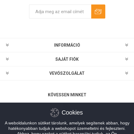
Feliratkozás
Leiratkozás
INFORMÁCIÓ
SAJÁT FIÓK
VEVŐSZOLGÁLAT
KÖVESSEN MINKET
Cookies
A weboldalunkon sütiket tárolunk, amelyek segítenek abban, hogy
FIZETÉSI LEHETŐSÉGEK
hatékonyabban tudjuk a webshopot üzemeltetni és fejleszteni.
Ahhoz, hogy ezeket a sütiket használni tudjuk, az Ön