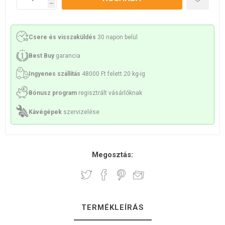
h
Csere és visszaküldés
30 napon belül
Best Buy
garancia
Ingyenes szállítás
48000 Ft felett 20 kg-ig
Bónusz program
regisztrált vásárlóknak
Kávégépek
szervizelése
Megosztás:
TERMÉKLEÍRÁS