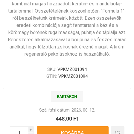
kombinál magas hozzáadott keratin- és mandulaolaj-
tartalommal. Összetételének köszönhetően "Formula 1"-
ről beszélhetünk krémeink között. Ezen összetevők
eredeti kombinációja segít fenntartani a kéz és a
körömágy bőrének rugalmasságát, puhítja és táplálja azt.
Rendszeres alkalmazásával a bőr puha és feszes marad
anélkül, hogy túlzottan zsírosnak érezné magát. A krém
regeneráló pakolásokhoz is használható.
SKU:
VPKMZ001094
GTIN:
VPKMZ001094
RAKTÁRON
Szállítási dátum:
2026. 08. 12.
448,00 Ft
i