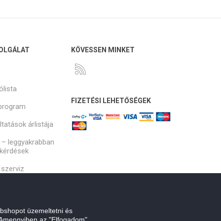
OLGÁLAT
KÖVESSEN MINKET
ólista
FIZETÉSI LEHETŐSÉGEK
program
tatások árlistája
 – leggyakrabban
 kérdések
szerviz
bshopot üzemeltetni és
. Amennyiben az "Elfogadom"