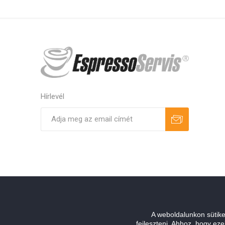
Hírlevél
Feliratkozás
Leiratkozás
A weboldalunkon sütik
fejleszteni. Ahhoz, hogy e