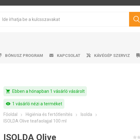
BÓNUSZ PROGRAM
KAPCSOLAT
KÁVÉGÉP SZERVIZ
shopping_cart
Ebben a hónapban 1 vásárló vásárolt
sen pörkölt kávé
mata kávéfőzők
ro professional
űtőszekrény
Víztartályok
Cukrok
Karos kávéfőzők
Ajándéktárgyak
Tisztítószerek
Márkás kávé
Tejhabosító
Tejhabosító
Alkalmazá
Csepeg
Ví
V
Philips
Saeco
Dr.Coffee
Siemens
ávégépekhez
visibility
1 vásárló nézi a terméket
Főoldal
Higiénia és fertőtlenítés
Isolda
ISOLDA Olive teafaolajjal 100 ml
ISOLDA Olive