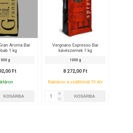
Gran Aroma Bar
Vergnano Espresso Bar
ébab 1 kg
kávészemek 1 kg
1000 g
1000 g
92,00 Ft
8 272,00 Ft
aktáron
Raktáron a szállítónál 10 dní
i
h