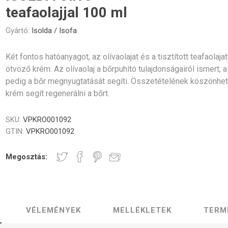
Gastro
Jura
Lavazza
Durgol
teafaolajjal 100 ml
Professional
rék és poharak
dő alkatrészek
Vezérlőgombok
Kávéscsészék
Tömíté
Egyéb
Gyártó:
Isolda / Isofa
Két fontos hatóanyagot, az olívaolajat és a tisztított teafaolaja
ötvöző krém. Az olívaolaj a bőrpuhító tulajdonságairól ismert, 
pedig a bőr megnyugtatását segíti. Összetételének köszönhe
krém segít regenerálni a bőrt.
Elektronika
Darálók
Fűtőelem
SKU:
VPKRO001092
GTIN:
VPKRO001092
Megosztás:
zölő egységek
Tömlők és csatlakozók
Csavaro
VÉLEMÉNYEK
MELLÉKLETEK
TERM