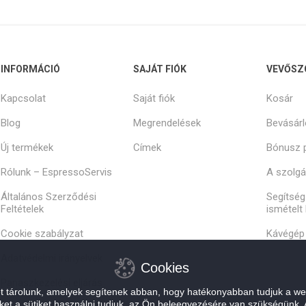
INFORMÁCIÓ
SAJÁT FIÓK
VEVŐSZ
Kapcsolat
Saját fiók
Kosár
Blog
Megrendelések
Bevásárl
Új termékek
Címek
Bónusz 
Rólunk – EspressoServis
A szolgál
Általános Szerződési
Segítség
Feltételek
ismételt
Cookie szabályzat
Kávégép 
Adatvédelmi irányelvek
Cookies
Panaszkezelési eljárás
et tárolunk, amelyek segítenek abban, hogy hatékonyabban tudjuk a we
zeket a sütiket használni tudjuk, az Ön beleegyezésére van szükségünk