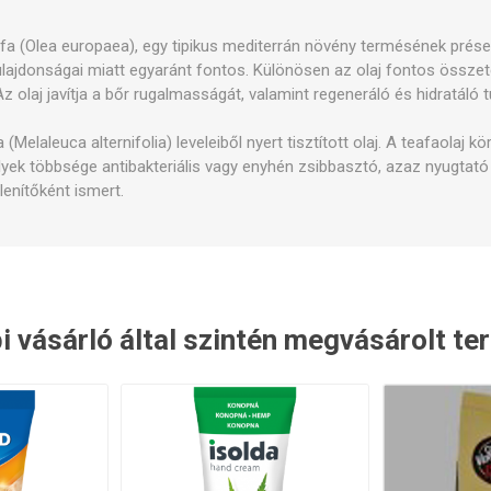
pek és kapcsolók
Karbantartó készletek
Egyéb p
ajfa (Olea europaea), egy tipikus mediterrán növény termésének présel
ulajdonságai miatt egyaránt fontos. Különösen az olaj fontos összet
Az olaj javítja a bőr rugalmasságát, valamint regeneráló és hidratáló 
Melaleuca alternifolia) leveleiből nyert tisztított olaj. A teafaolaj k
yek többsége antibakteriális vagy enyhén zsibbasztó, azaz nyugtató
lenítőként ismert.
i vásárló által szintén megvásárolt t