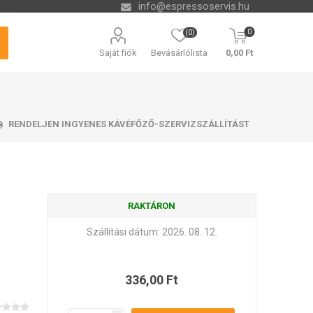
info@espressoservis.hu
0
(0)
Saját fiók
Bevásárlólista
0,00 Ft
RENDELJEN INGYENES KÁVÉFŐZŐ-SZERVIZSZÁLLÍTÁST
RAKTÁRON
si technológia
tető tálcák
zszűrők
ending
Vízkőoldók és kémia
Tartályok kávézacc
Isolda
Krups
Melitta
Cleamen
számára
Szállítási dátum:
2026. 08. 12.
336,00 Ft