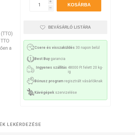
Philco
Lamart
Miele
i
h
sek és sziták
 tartozékok
Kenőanyag
BEVÁSÁRLÓ LISTÁRA
t (TTO)
a TTO
tően a
Csere és visszaküldés
30 napon belül
ek és spirálok
Szivattyúk
Best Buy
garancia
Ingyenes szállítás
48000 Ft felett 20 kg-
ig
Bónusz program
regisztrált vásárlóknak
Kávégépek
szervizelése
k és konzolok
Érzékelők és biztosítékok
ÉK LEKÉRDEZÉSE