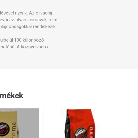
ótalkatrészek
Professzionális
ésével nyerik. Az olívaolaj
emelőkaros kávéfőzők
evői az olyan zsírsavak, mint
tulajdonságokkal rendelkezik.
örülbelül 100 különböző
 hatású. A köznyelvben a
ermékek