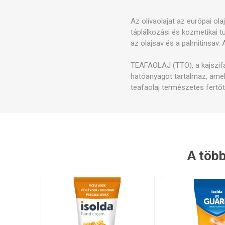
Szele
Az olívaolajat az európai ol
táplálkozási és kozmetikai t
az olajsav és a palmitinsav. 
TEAFAOLAJ (TTO), a kajszifa (
hatóanyagot tartalmaz, amel
teafaolaj természetes fertőt
A több