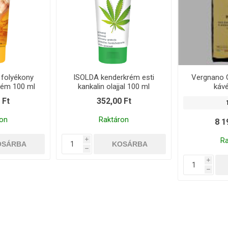
folyékony
ISOLDA kenderkrém esti
Vergnano 
rém 100 ml
kankalin olajjal 100 ml
káv
 Ft
352,00 Ft
on
Raktáron
8 1
R
i
h
i
h