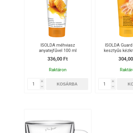
ISOLDA méhviasz
ISOLDA Guard 
anyatejfűvel 100 ml
kesztyűs kézk
336,00 Ft
304,00
Raktáron
Raktár
i
i
h
h