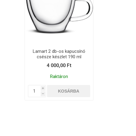
Lamart 2 db-os kapucsínó
csésze készlet 190 ml
4 000,00 Ft
Raktáron
i
h