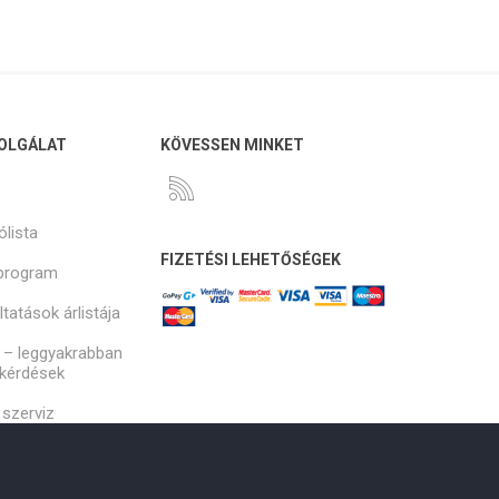
OLGÁLAT
KÖVESSEN MINKET
ólista
FIZETÉSI LEHETŐSÉGEK
program
tatások árlistája
 – leggyakrabban
 kérdések
szerviz