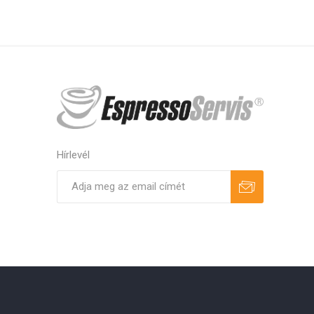
Hírlevél
Feliratkozás
Leiratkozás