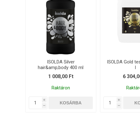
ISOLDA Silver
ISOLDA Gold te
hair&amp;body 400 ml
l
1 008,00 Ft
6 304,0
Raktáron
Raktár
i
i
h
h