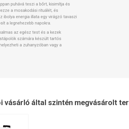
ppan puhává teszi a bőrt, kisimítja és
lvezze a mosakodási rituálét, és
pek és kapcsolók
Karbantartó készletek
Egyéb p
z ibolya energia illata egy virágzó tavaszi
tosít a legnehezebb napokra.
kalmas az egész test és a kezek
stápolók számára készült tartós
lhelyezheti a zuhanyzóban vagy a
i vásárló által szintén megvásárolt t