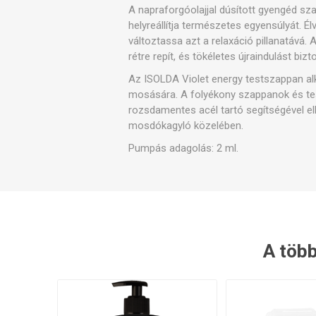
A napraforgóolajjal dúsított gyengéd sza
helyreállítja természetes egyensúlyát. É
Szele
változtassa azt a relaxáció pillanatává. A
rétre repít, és tökéletes újraindulást biz
Az ISOLDA Violet energy testszappan al
mosására. A folyékony szappanok és te
rozsdamentes acél tartó segítségével e
mosdókagyló közelében.
Pumpás adagolás: 2 ml.
A több