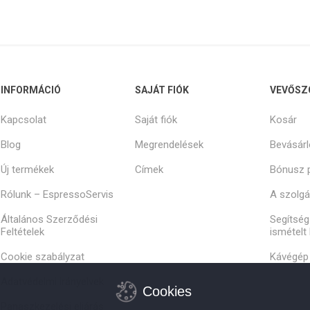
INFORMÁCIÓ
SAJÁT FIÓK
VEVŐSZ
Kapcsolat
Saját fiók
Kosár
Blog
Megrendelések
Bevásárl
Új termékek
Címek
Bónusz 
Rólunk – EspressoServis
A szolgál
Általános Szerződési
Segítség
Feltételek
ismételt
Cookie szabályzat
Kávégép 
Adatvédelmi irányelvek
Cookies
Panaszkezelési eljárás