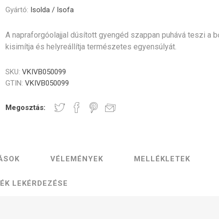
Gastro
Jura
Lavazza
Durgol
Gyártó:
Isolda / Isofa
Professional
rék és poharak
dő alkatrészek
Vezérlőgombok
Kávéscsészék
Tömíté
Egyéb
A napraforgóolajjal dúsított gyengéd szappan puhává teszi a bő
kisimítja és helyreállítja természetes egyensúlyát.
SKU:
VKIVB050099
GTIN:
VKIVB050099
Elektronika
Darálók
Fűtőelem
Megosztás:
ÁSOK
VÉLEMÉNYEK
MELLÉKLETEK
zölő egységek
Tömlők és csatlakozók
Csavaro
ÉK LEKÉRDEZÉSE