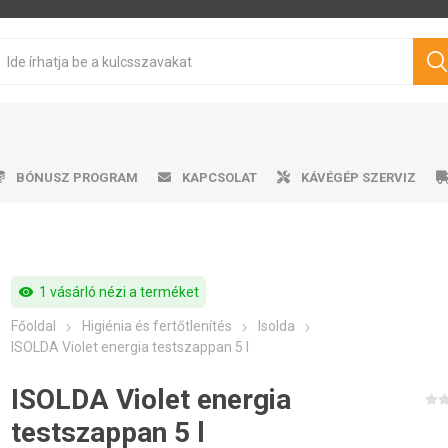
BÓNUSZ PROGRAM
KAPCSOLAT
KÁVÉGÉP SZERVIZ
visibility
1 vásárló nézi a terméket
sen pörkölt kávé
mata kávéfőzők
ro professional
űtőszekrény
Víztartályok
Cukrok
Karos kávéfőzők
Ajándéktárgyak
Tisztítószerek
Márkás kávé
Tejhabosító
Tejhabosító
Alkalmazá
Csepeg
Ví
V
Főoldal
Higiénia és fertőtlenítés
Isolda
Philips
Saeco
Dr.Coffee
Siemens
ávégépekhez
ISOLDA Violet energia testszappan 5 l
ISOLDA Violet energia
testszappan 5 l