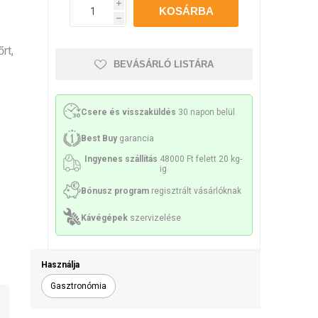
Philco
Lamart
Miele
i
h
sek és sziták
 tartozékok
Kenőanyag
rt,
BEVÁSÁRLÓ LISTÁRA
Csere és visszaküldés
30 napon belül
ek és spirálok
Szivattyúk
Best Buy
garancia
Ingyenes szállítás
48000 Ft felett 20 kg-
ig
Bónusz program
regisztrált vásárlóknak
Kávégépek
szervizelése
k és konzolok
Érzékelők és biztosítékok
Használja
Gasztronómia