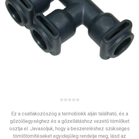
Ez a csatlakozószög a termoblokk alján található, és a
gőzölőegységhez és a gőzellátáshoz vezető tömlőket
osztja el. Javasoljuk, hogy a beszereléshez szükséges
tömlőtömítéseket egyidejűleg rendelje meg, lásd az