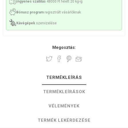
Ingyenes szállítás
48000 Ft felett 20 kg-ig
Bónusz program
regisztrált vásárlóknak
Kávégépek
szervizelése
Megosztás:
TERMÉKLEÍRÁS
TERMÉKLEÍRÁSOK
VÉLEMÉNYEK
TERMÉK LEKÉRDEZÉSE