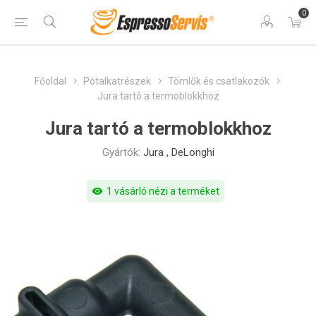
0
Főoldal
Pótalkatrészek
Tömlők és csatlakozók
Jura tartó a termoblokkhoz
Jura tartó a termoblokkhoz
Gyártók:
Jura
,
DeLonghi
visibility
1 vásárló nézi a terméket