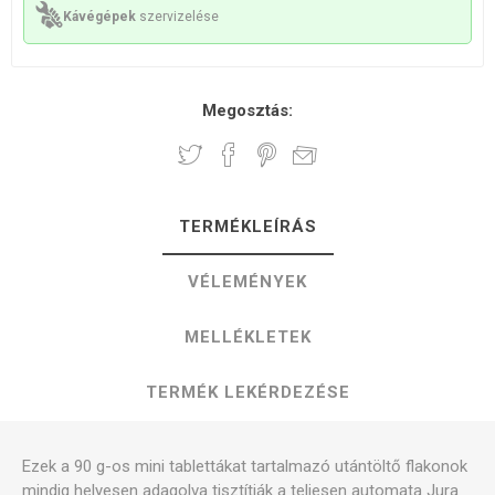
Kávégépek
szervizelése
Megosztás:
TERMÉKLEÍRÁS
VÉLEMÉNYEK
MELLÉKLETEK
TERMÉK LEKÉRDEZÉSE
Ezek a 90 g-os mini tablettákat tartalmazó utántöltő flakonok
mindig helyesen adagolva tisztítják a teljesen automata Jura