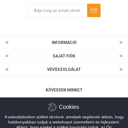
Feliratkozás
Leiratkozás
INFORMÁCIÓ
SAJÁT FIÓK
VEVŐSZOLGÁLAT
KÖVESSEN MINKET
Cookies
A weboldalunkon sütiket tárolunk, amelyek segítenek abban, hogy
FIZETÉSI LEHETŐSÉGEK
hatékonyabban tudjuk a webshopot üzemeltetni és fejleszteni.
Ahhoz, hogy ezeket a sütiket használni tudjuk, az Ön