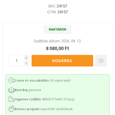
SKU:
24157
GTIN:
24157
RAKTÁRON
Szállítási dátum:
2026. 08. 12.
8 080,00 Ft
i
h
Csere és visszaküldés
30 napon belül
Best Buy
garancia
Ingyenes szállítás
48000 Ft felett 20 kg-ig
Bónusz program
regisztrált vásárlóknak