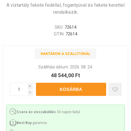
A víztartály fekete fedéllel, fogantyúval és fekete kerettel
rendelkezik.
SKU:
72614
GTIN:
72614
RAKTÁRON A SZÁLLÍTÓNÁL
Szállítási dátum:
2026. 08. 24.
48 544,00 Ft
i
h
Csere és visszaküldés
30 napon belül
Best Buy
garancia