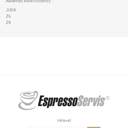
Alkalmas kávéfőzőkhöz :
JURA
Z6
Z8
Hírlevél