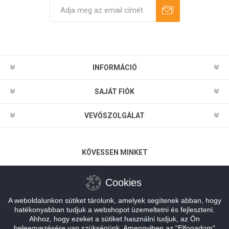
Feliratkozás
Leiratkozás
INFORMÁCIÓ
SAJÁT FIÓK
VEVŐSZOLGÁLAT
KÖVESSEN MINKET
Cookies
A weboldalunkon sütiket tárolunk, amelyek segítenek abban, hogy
FIZETÉSI LEHETŐSÉGEK
hatékonyabban tudjuk a webshopot üzemeltetni és fejleszteni.
Ahhoz, hogy ezeket a sütiket használni tudjuk, az Ön
beleegyezésére van szükségünk. Amennyiben az "Elfogadom"