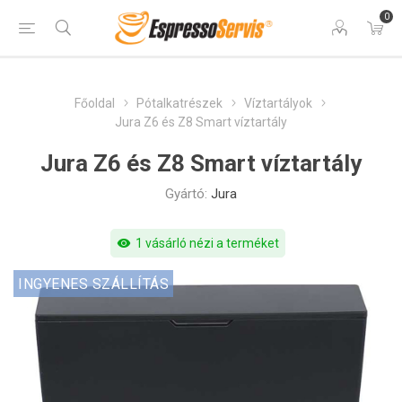
0
Főoldal
Pótalkatrészek
Víztartályok
Jura Z6 és Z8 Smart víztartály
Jura Z6 és Z8 Smart víztartály
Gyártó:
Jura
visibility
1 vásárló nézi a terméket
INGYENES SZÁLLÍTÁS