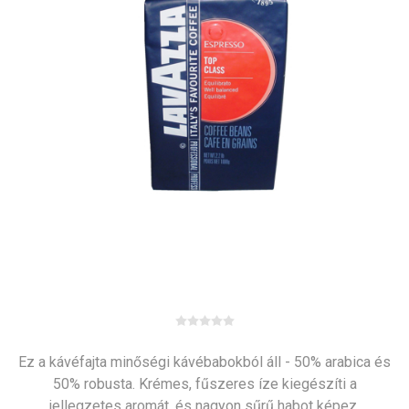
Ez a kávéfajta minőségi kávébabokból áll - 50% arabica és
50% robusta. Krémes, fűszeres íze kiegészíti a
jellegzetes aromát, és nagyon sűrű habot képez.