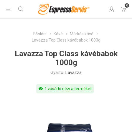
0
Főoldal
Kávé
Márkás kávé
Lavazza Top Class kávébabok 1000g
Lavazza Top Class kávébabok
1000g
Gyártó:
Lavazza
visibility
1 vásárló nézi a terméket