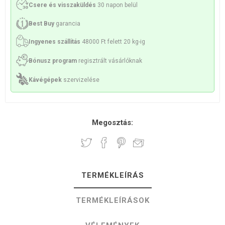
Csere és visszaküldés
30 napon belül
Best Buy
garancia
Ingyenes szállítás
48000 Ft felett 20 kg-ig
Bónusz program
regisztrált vásárlóknak
Kávégépek
szervizelése
Megosztás:
TERMÉKLEÍRÁS
TERMÉKLEÍRÁSOK