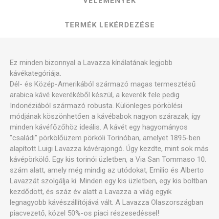
VÉLEMÉNYEK
TERMÉK LEKÉRDEZÉSE
Ez minden bizonnyal a Lavazza kínálatának legjobb
kávékategóriája.
Dél- és Közép-Amerikából származó magas termesztésű
arabica kávé keverékéből készül, a keverék fele pedig
Indonéziából származó robusta. Különleges pörkölési
módjának köszönhetően a kávébabok nagyon szárazak, így
minden kávéfőzőhöz ideális. A kávét egy hagyományos
"családi" pörkölőüzem pörköli Torinóban, amelyet 1895-ben
alapított Luigi Lavazza kávérajongó. Úgy kezdte, mint sok más
kávépörkölő. Egy kis torinói üzletben, a Via San Tommaso 10.
szám alatt, amely még mindig az utódokat, Emilio és Alberto
Lavazzát szolgálja ki. Minden egy kis üzletben, egy kis boltban
kezdődött, és száz év alatt a Lavazza a világ egyik
legnagyobb kávészállítójává vált. A Lavazza Olaszországban
piacvezető, közel 50%-os piaci részesedéssel!