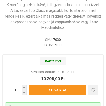
Keserűség nélküli kávé, jellegzetes, hosszan tartó ízzel.
A Lavazza Top Class magasabb koffeintartalommal
rendelkezik, ezért alkalmas reggeli vagy délelőtti kávéhoz
- eszpresszóhoz, nagyon jó cappuccinóhoz vagy Latte
Macchiatóhoz.
SKU:
7030
GTIN:
7030
RAKTÁRON
Szállítási dátum:
2026. 08. 11.
10 208,00 Ft
i
h