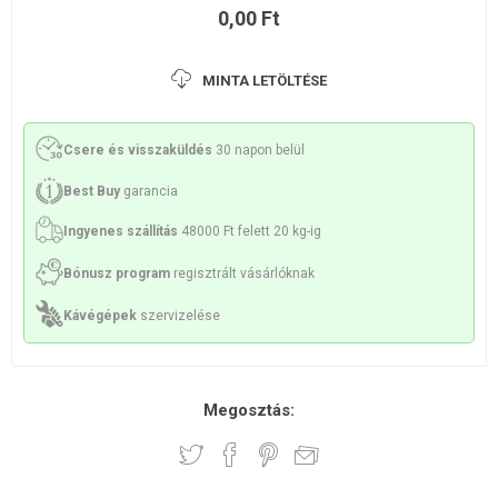
0,00 Ft
MINTA LETÖLTÉSE
Csere és visszaküldés
30 napon belül
Best Buy
garancia
Ingyenes szállítás
48000 Ft felett 20 kg-ig
Bónusz program
regisztrált vásárlóknak
Kávégépek
szervizelése
Megosztás: