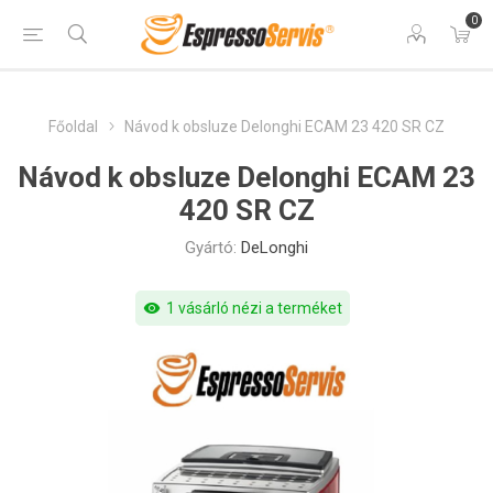
0
Főoldal
Návod k obsluze Delonghi ECAM 23 420 SR CZ
Návod k obsluze Delonghi ECAM 23
420 SR CZ
Gyártó:
DeLonghi
visibility
1 vásárló nézi a terméket