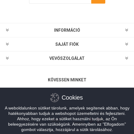
Feliratkozás
Leiratkozás
INFORMÁCIÓ
SAJÁT FIÓK
VEVŐSZOLGÁLAT
KÖVESSEN MINKET
Cookies
A weboldalunkon sütiket tárolunk, amelyek segítenek abban, hogy
FIZETÉSI LEHETŐSÉGEK
hatékonyabban tudjuk a webshopot üzemeltetni és fejleszteni.
Ahhoz, hogy ezeket a sütiket használni tudjuk, az Ön
beleegyezésére van szükségünk. Amennyiben az "Elfogadom"
gombot választja, hozzájárul a sütik tárolásához.