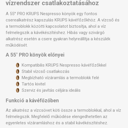
vízrendszer csatlakoztatásához
A 55° PRO KRUPS Nespresso könyök egy fontos
cserealkatrész kapszulás KRUPS kávéfőzőkhöz. A vízcső és
a termoblokk közötti kapcsolatot biztosítja, ahol a víz
felmelegszik a kávékészítéshez. Hibás vagy szivárgó
alkatrész esetén a csere gyakran helyreállítja a készülék
működését.
A 55° PRO könyök előnyei
Kompatibilis KRUPS Nespresso kávéfőzőkkel
Stabil vízcső csatlakozás
Megbízható vízáramlás a termoblokk felé
Tartós kivitel
Szerviz és javítás céljára ideális
Funkció a kávéfőzőben
Az alkatrész a vízcsövet köti össze a termoblokkal, ahol a víz
felmelegszik. Megfelelő működése elengedhetetlen az
egyenletes vízáramláshoz és a stabil kávékészítéshez.