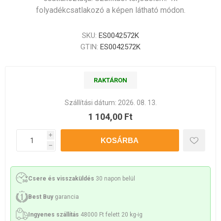
folyadékcsatlakozó a képen látható módon.
SKU:
ES0042572K
GTIN:
ES0042572K
RAKTÁRON
Szállítási dátum:
2026. 08. 13.
1 104,00 Ft
i
h
Csere és visszaküldés
30 napon belül
Best Buy
garancia
Ingyenes szállítás
48000 Ft felett 20 kg-ig