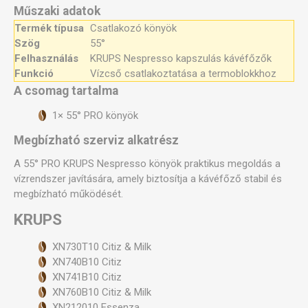
Műszaki adatok
Termék típusa
Csatlakozó könyök
Szög
55°
Felhasználás
KRUPS Nespresso kapszulás kávéfőzők
Funkció
Vízcső csatlakoztatása a termoblokkhoz
A csomag tartalma
1× 55° PRO könyök
Megbízható szerviz alkatrész
A 55° PRO KRUPS Nespresso könyök praktikus megoldás a
vízrendszer javítására, amely biztosítja a kávéfőző stabil és
megbízható működését.
KRUPS
XN730T10 Citiz & Milk
XN740B10 Citiz
XN741B10 Citiz
XN760B10 Citiz & Milk
XN212010 Essenza