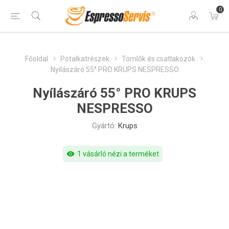
0
Főoldal
Pótalkatrészek
Tömlők és csatlakozók
Nyílászáró 55° PRO KRUPS NESPRESSO
Nyílászáró 55° PRO KRUPS
NESPRESSO
Gyártó:
Krups
visibility
1 vásárló nézi a terméket