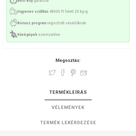
Best Buy
garancia
Ingyenes szállítás
48000 Ft felett 20 kg-ig
Bónusz program
regisztrált vásárlóknak
Kávégépek
szervizelése
Megosztás:
TERMÉKLEÍRÁS
VÉLEMÉNYEK
TERMÉK LEKÉRDEZÉSE