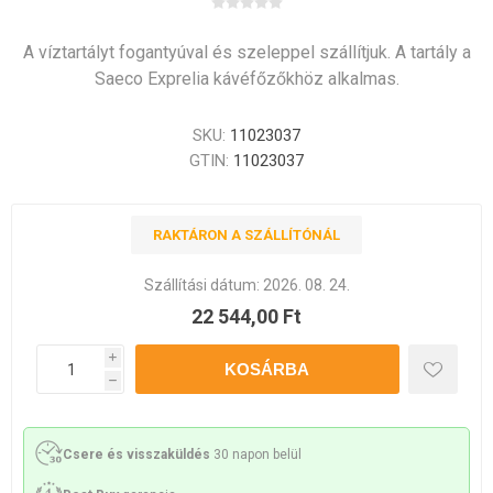
A víztartályt fogantyúval és szeleppel szállítjuk. A tartály a
Saeco Exprelia kávéfőzőkhöz alkalmas.
SKU:
11023037
GTIN:
11023037
RAKTÁRON A SZÁLLÍTÓNÁL
Szállítási dátum:
2026. 08. 24.
22 544,00 Ft
i
h
Csere és visszaküldés
30 napon belül