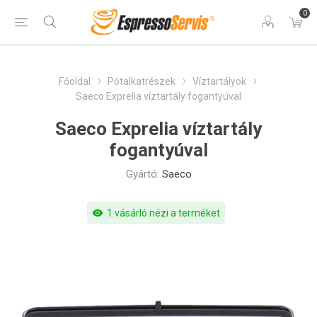
0
Főoldal
Pótalkatrészek
Víztartályok
Saeco Exprelia víztartály fogantyúval
Saeco Exprelia víztartály
fogantyúval
Gyártó:
Saeco
visibility
1 vásárló nézi a terméket