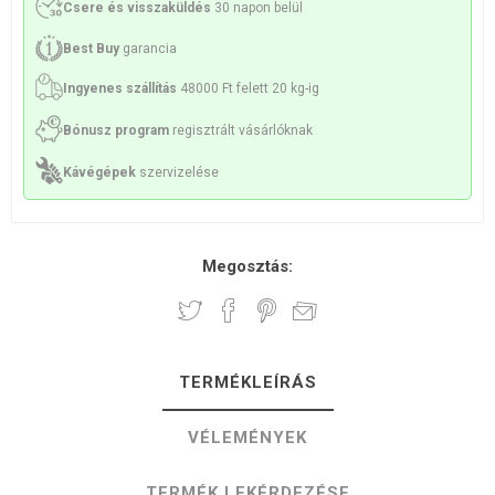
Csere és visszaküldés
30 napon belül
Best Buy
garancia
Ingyenes szállítás
48000 Ft felett 20 kg-ig
Bónusz program
regisztrált vásárlóknak
Kávégépek
szervizelése
Megosztás:
TERMÉKLEÍRÁS
VÉLEMÉNYEK
TERMÉK LEKÉRDEZÉSE