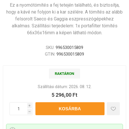
Ez a nyomótömítés a fej tetején található, és biztosítja,
hogy a kávé ne folyjon ki a kar szélére. A tömítés az alább
felsorolt Saeco és Gaggia eszpresszógépekhez
alkalmas. Szállítási terjedelem: 1x portafilter tömítés
66x36x16mm a képen látható módon.
SKU:
996530015809
GTIN:
996530015809
RAKTÁRON
Szállítási dátum:
2026. 08. 12.
5 296,00 Ft
i
h