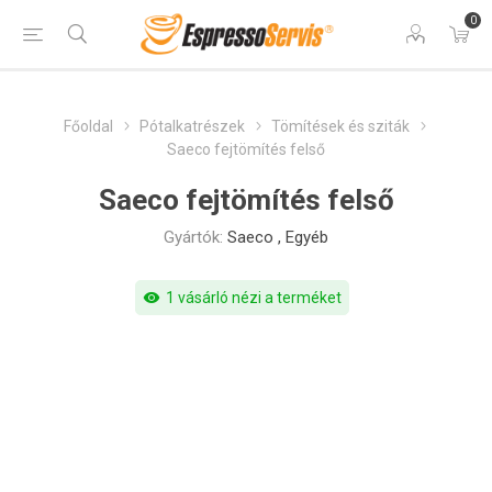
0
Főoldal
Pótalkatrészek
Tömítések és sziták
Saeco fejtömítés felső
Saeco fejtömítés felső
Gyártók:
Saeco
,
Egyéb
visibility
1 vásárló nézi a terméket