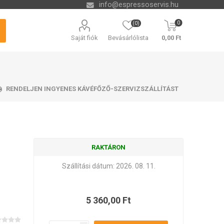
info@espressoservis.hu
0
(0)
Saját fiók
Bevásárlólista
0,00 Ft
RENDELJEN INGYENES KÁVÉFŐZŐ-SZERVIZSZÁLLÍTÁST
RAKTÁRON
si technológia
tető tálcák
zszűrők
ending
Vízkőoldók és kémia
Tartályok kávézacc
Isolda
Krups
Melitta
Cleamen
számára
Szállítási dátum:
2026. 08. 11.
5 360,00 Ft