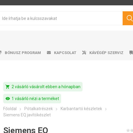
BÓNUSZ PROGRAM
KAPCSOLAT
KÁVÉGÉP SZERVIZ
shopping_cart
2 vásárló vásárolt ebben a hónapban
sen pörkölt kávé
mata kávéfőzők
ro professional
űtőszekrény
Víztartályok
Cukrok
Karos kávéfőzők
Ajándéktárgyak
Tisztítószerek
Márkás kávé
Tejhabosító
Tejhabosító
Alkalmazá
Csepeg
Ví
V
Philips
Saeco
Dr.Coffee
Siemens
ávégépekhez
visibility
1 vásárló nézi a terméket
Főoldal
Pótalkatrészek
Karbantartó készletek
Siemens EQ javítókészlet
Siemens EQ