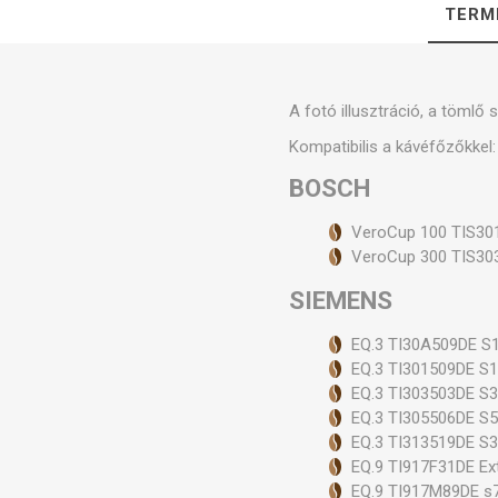
TERM
Szele
A fotó illusztráció, a tömlő 
Kompatibilis a kávéfőzőkkel:
BOSCH
VeroCup 100 TIS30
VeroCup 300 TIS30
SIEMENS
EQ.3 TI30A509DE S
EQ.3 TI301509DE S
EQ.3 TI303503DE S
EQ.3 TI305506DE S
EQ.3 TI313519DE S
EQ.9 TI917F31DE Ex
EQ.9 TI917M89DE s