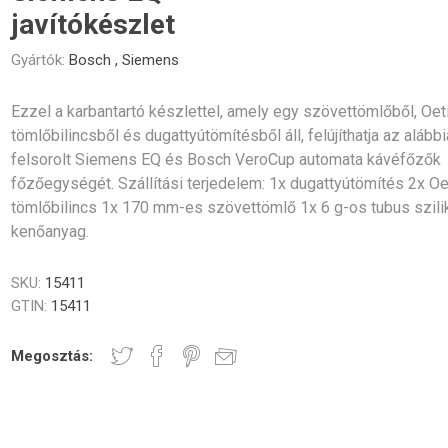
Gastro
Jura
Lavazza
Durgol
javítókészlet
Professional
rék és poharak
dő alkatrészek
Vezérlőgombok
Kávéscsészék
Tömíté
Egyéb
Gyártók:
Bosch
,
Siemens
Ezzel a karbantartó készlettel, amely egy szövettömlőből, Oet
tömlőbilincsből és dugattyútömítésből áll, felújíthatja az alább
felsorolt Siemens EQ és Bosch VeroCup automata kávéfőzők
főzőegységét. Szállítási terjedelem: 1x dugattyútömítés 2x Oe
Elektronika
Darálók
Fűtőelem
tömlőbilincs 1x 170 mm-es szövettömlő 1x 6 g-os tubus szili
kenőanyag.
SKU:
15411
GTIN:
15411
zölő egységek
Tömlők és csatlakozók
Csavaro
Megosztás: