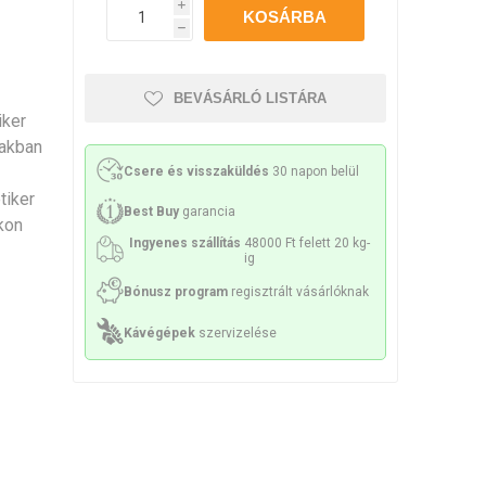
Philco
Lamart
Miele
i
h
sek és sziták
 tartozékok
Kenőanyag
BEVÁSÁRLÓ LISTÁRA
iker
iakban
Csere és visszaküldés
30 napon belül
tiker
ek és spirálok
Szivattyúk
Best Buy
garancia
kon
Ingyenes szállítás
48000 Ft felett 20 kg-
ig
Bónusz program
regisztrált vásárlóknak
Kávégépek
szervizelése
k és konzolok
Érzékelők és biztosítékok