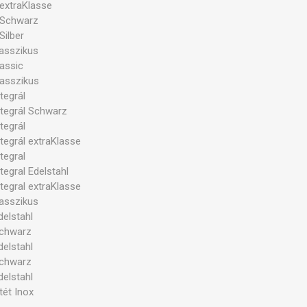
extraKlasse
 Schwarz
Silber
asszikus
assic
asszikus
tegrál
tegrál Schwarz
tegrál
tegrál extraKlasse
tegral
egral Edelstahl
tegral extraKlasse
asszikus
elstahl
chwarz
elstahl
chwarz
elstahl
ét Inox