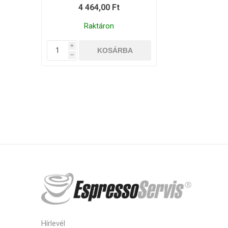
4 464,00 Ft
Raktáron
i
h
Hírlevél