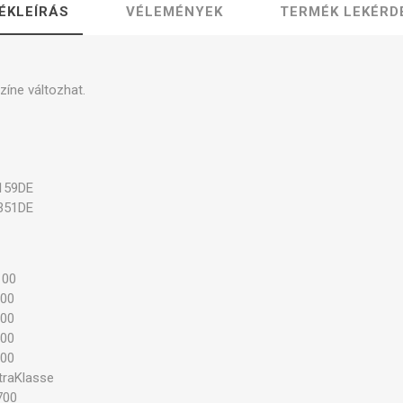
ÉKLEÍRÁS
VÉLEMÉNYEK
TERMÉK LEKÉRD
pek és kapcsolók
Karbantartó készletek
Egyéb p
színe változhat.
159DE
351DE
100
100
300
500
300
traKlasse
700