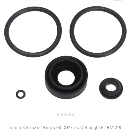
Tömítés készlet Krups EA, XP7 és DeLonghi ECAM 290