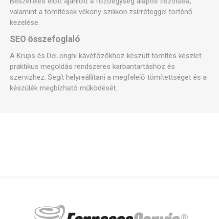
Beszerelés előtt ajánlott a főzőegység alapos tisztítása,
valamint a tömítések vékony szilikon zsírréteggel történő
kezelése.
SEO összefoglaló
A Krups és DeLonghi kávéfőzőkhöz készült tömítés készlet
praktikus megoldás rendszeres karbantartáshoz és
szervizhez. Segít helyreállítani a megfelelő tömítettséget és a
készülék megbízható működését.