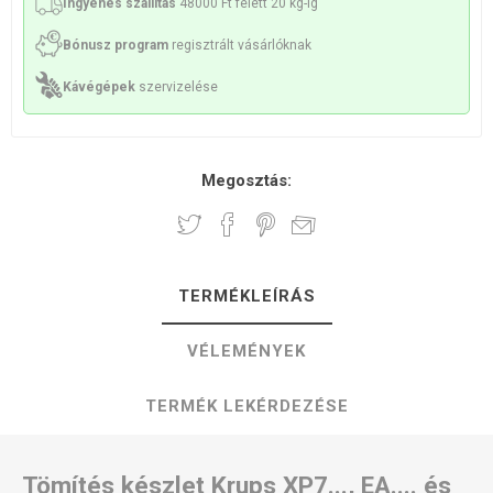
Ingyenes szállítás
48000 Ft felett 20 kg-ig
Bónusz program
regisztrált vásárlóknak
Kávégépek
szervizelése
Megosztás:
TERMÉKLEÍRÁS
VÉLEMÉNYEK
TERMÉK LEKÉRDEZÉSE
Tömítés készlet Krups XP7..., EA.... és