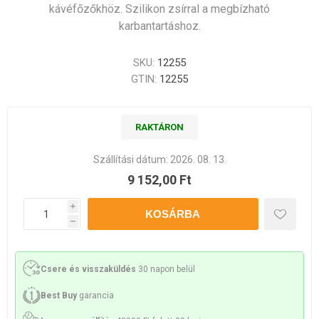
kávéfőzőkhöz. Szilikon zsírral a megbízható
karbantartáshoz.
SKU:
12255
GTIN:
12255
RAKTÁRON
Szállítási dátum:
2026. 08. 13.
9 152,00 Ft
i
h
Csere és visszaküldés
30 napon belül
Best Buy
garancia