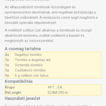
Az elhasználódott tömítések vízszivárgást és
nyomásvesztést okozhatnak, ami negatívan befolyásolja a
kávéfőző működését. A rendszeres csere segít megőrizni a
készülék optimális teljesítményét.
A mellékelt szilikon zsír alkalmas a tömítések és mozgó
alkatrészek kenésére, ezáltal csökkenti a kopást és
megkönnyíti az összeszerelést.
A csomag tartalma
2x
Dugattyú tömítés
1x
Tömítés a dugattyú alá
1x
Víztartály tömítés
1x
Csatlakozó tömítés
1x
6 g szilikon zsír tubus
Kompatibilitás
Krups
XP7..., EA....
DeLonghi
ECAM 290.xx
Használati javaslat