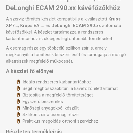
DeLonghi ECAM 290.xx kávéfőzőkhöz
A szerviz tömítés készlet kompatibilis a kiválasztott
Krups
XP7...
,
Krups EA....
és
DeLonghi ECAM 290.xx
automata
kávéfőzőkkel. A készlet tartalmazza a rendszeres
karbantartáshoz szükséges legfontosabb tömítéseket.
A csomag része egy többcélú szilikon zsír is, amely
megkönnyíti a tömítések beszerelését és támogatja a mozgó
alkatrészek megfelelő működését.
A készlet fő előnyei
Ideális rendszeres karbantartáshoz
Segít meghosszabbítani a kávéfőző élettartamát
Biztosítja a megfelelő tömítettséget
Egyszerű beszerelés
Minőségi anyagokból készült
Szilikon zsír a csomag része
Praktikus megoldás otthoni szervizhez
Részletes termékleírás