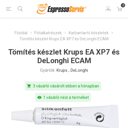
0
Főoldal
Pótalkatrészek
Karbantartó készletek
Tömítés készlet Krups EA XP7 és DeLonghi ECAM
Tömítés készlet Krups EA XP7 és
DeLonghi ECAM
Gyártók:
Krups
,
DeLonghi
shopping_cart
3 vásárló vásárolt ebben a hónapban
visibility
1 vásárló nézi a terméket