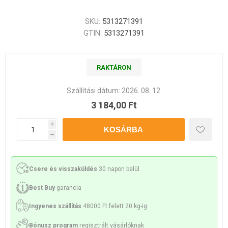
SKU:
5313271391
GTIN:
5313271391
RAKTÁRON
Szállítási dátum:
2026. 08. 12.
3 184,00 Ft
i
h
Csere és visszaküldés
30 napon belül
Best Buy
garancia
Ingyenes szállítás
48000 Ft felett 20 kg-ig
Bónusz program
regisztrált vásárlóknak